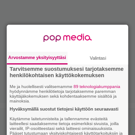
Arvostamme yksityisyyttäsi
Valintasi
Tarvitsemme suostumuksesi tarjotaksemme
henkilökohtaisen käyttökokemuksen
Me ja huolellisesti valitsemamme
89 teknologiakumppania
hyödynnämme henkilötietoja tarjotaksemme paremman
käyttäjäkokemuksen sekä kohdentaaksemme sisältöä ja
mainoksia.
Hyväksymällä suostut tietojesi käyttöön seuraavasti
Käytämme laitetunnisteita ja tallennamme evästeitä
laitteellesi saadaksemme tietoja esimerkiksi sivuista, joilla
vierailit, IP-osoitteestasi sekä laitteesi ominaisuuksista.
Pääset tutustumaan yksityiskohtaisesti käyttötarkoituksiin ja