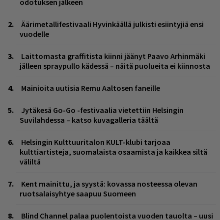
odotuksen jälkeen
Äärimetallifestivaali Hyvinkäällä julkisti esiintyjiä ensi
vuodelle
Laittomasta graffitista kiinni jäänyt Paavo Arhinmäki
jälleen spraypullo kädessä – näitä puolueita ei kiinnosta
Mainioita uutisia Remu Aaltosen faneille
Jytäkesä Go-Go -festivaalia vietettiin Helsingin
Suvilahdessa – katso kuvagalleria täältä
Helsingin Kulttuuritalon KULT-klubi tarjoaa
kulttiartisteja, suomalaista osaamista ja kaikkea siltä
väliltä
Kent mainittu, ja syystä: kovassa nosteessa olevan
ruotsalaisyhtye saapuu Suomeen
Blind Channel palaa puolentoista vuoden tauolta – uusi