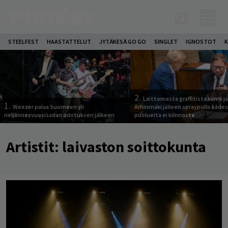
STEELFEST
HAASTATTELUT
JYTÄKESÄ GO GO
SINGLET
IGNOSTOT
K
2.
Laittomasta graffitista kiinni 
1.
Weezer palaa Suomeen yli
Arhinmäki jälleen spraypullo kädes
neljännesvuosisadan odotuksen jälkeen
puolueita ei kiinnosta
Artistit:
laivaston soittokunta