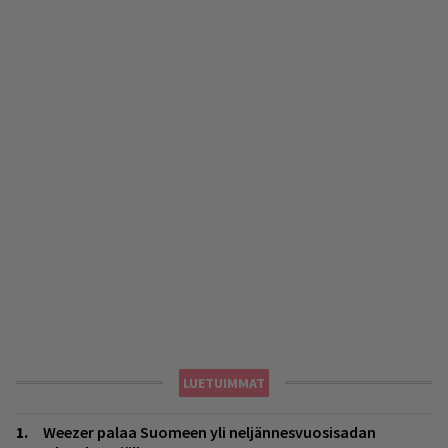
LUETUIMMAT
Weezer palaa Suomeen yli neljännesvuosisadan