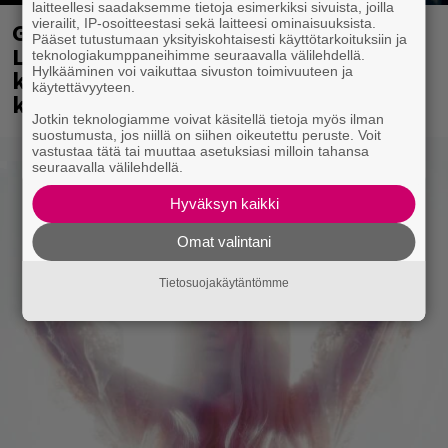
laitteellesi saadaksemme tietoja esimerkiksi sivuista, joilla
vierailit, IP-osoitteestasi sekä laitteesi ominaisuuksista.
Glam rock -yhtye The Ark viihdytti
Pääset tutustumaan yksityiskohtaisesti käyttötarkoituksiin ja
Logomon Terassikesässä Turussa –
teknologiakumppaneihimme seuraavalla välilehdellä.
Hylkääminen voi vaikuttaa sivuston toimivuuteen ja
katso kuvagalleria Ola Salosta ja
käytettävyyteen.
kumppaneista täältä
Jotkin teknologiamme voivat käsitellä tietoja myös ilman
suostumusta, jos niillä on siihen oikeutettu peruste. Voit
vastustaa tätä tai muuttaa asetuksiasi milloin tahansa
seuraavalla välilehdellä.
Hyväksyn kaikki
Omat valintani
Tietosuojakäytäntömme