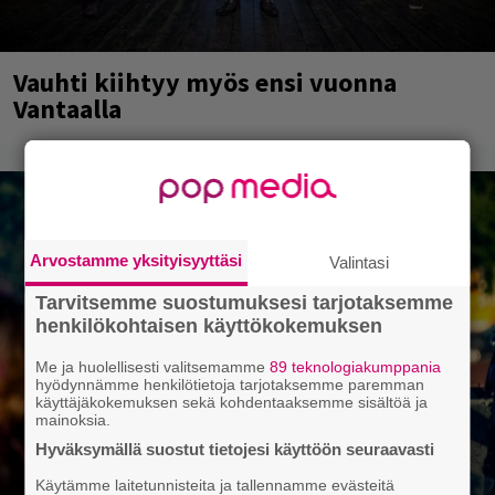
Vauhti kiihtyy myös ensi vuonna
Vantaalla
Arvostamme yksityisyyttäsi
Valintasi
Tarvitsemme suostumuksesi tarjotaksemme
henkilökohtaisen käyttökokemuksen
Me ja huolellisesti valitsemamme
89 teknologiakumppania
hyödynnämme henkilötietoja tarjotaksemme paremman
käyttäjäkokemuksen sekä kohdentaaksemme sisältöä ja
mainoksia.
Hyväksymällä suostut tietojesi käyttöön seuraavasti
Käytämme laitetunnisteita ja tallennamme evästeitä