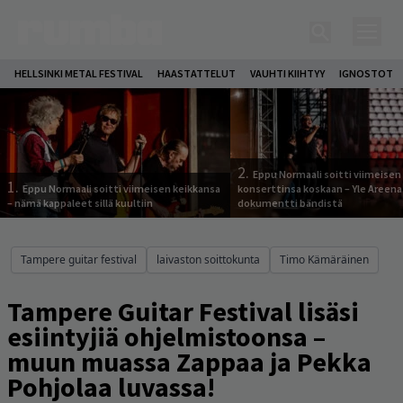
HELLSINKI METAL FESTIVAL
HAASTATTELUT
VAUHTI KIIHTYY
IGNOSTOT
2.
Eppu Normaali soitti viimeisen
1.
Eppu Normaali soitti viimeisen keikkansa
konserttinsa koskaan – Yle Areena
– nämä kappaleet sillä kuultiin
dokumentti bändistä
Tampere guitar festival
laivaston soittokunta
Timo Kämäräinen
Tampere Guitar Festival lisäsi
esiintyjiä ohjelmistoonsa –
muun muassa Zappaa ja Pekka
Pohjolaa luvassa!