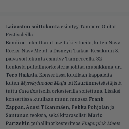
Laivaston soittokunta
esiintyy Tampere Guitar
Festivaleilla.
Bändi on toteuttanut useita kiertueita, kuten Navy
Rocks, Navy Metal ja Disneyn Taikaa. Kesäkuun 8.
päivä soittokunta esiintyy Tampereella. 32-
henkistä puhallinorkesteria johtaa musiikkimajuri
Tero Haikala
. Konsertissa kuullaan kappaleita
kuten
Myrskyluodon Maija
tai Kauriinmetsästäjistä
tuttu
Cavatina
isolla orkesterilla soitettuna. Lisäksi
konsertissa kuullaan muun muassa
Frank
Zappan, Anssi Tikanmäen, Pekka Pohjolan
ja
Santanan
teoksia, sekä kitarasolisti
Mario
Parizekin
puhallinorkesteriteos
Fingerpick Meets