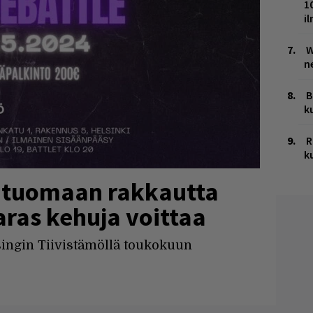
1
i
W
n
B
k
R
k
i tuomaan rakkautta
aras kehuja voittaa
singin Tiivistämöllä toukokuun