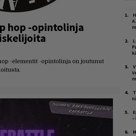
H
A
p hop -opintolinja
m
iskelijoita
L
P
k
op -elementit -opintolinja on joutunut
V
oitusta.
V
m
T
n
E
–
M