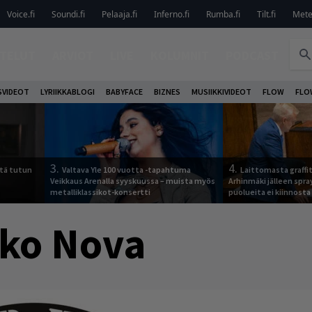
Voice.fi
Soundi.fi
Pelaaja.fi
Inferno.fi
Rumba.fi
Tilt.fi
Metel
TELUT
ARVIOT
LIVE
KOLUMNIT
PODCAST
VIDEOT
LYRIIKKABLOGI
BABYFACE
BIZNES
MUSIIKKIVIDEOT
FLOW
FLO
3.
4.
tä tutun
Valtava Yle 100 vuotta -tapahtuma
Laittomasta graffit
Veikkaus Arenalla syyskuussa – muista myös
Arhinmäki jälleen spra
metalliklassikot-konsertti
puolueita ei kiinnosta
ko Nova