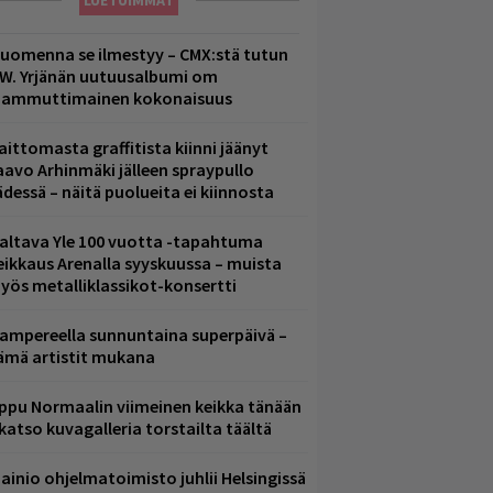
LUETUIMMAT
uomenna se ilmestyy – CMX:stä tutun
.W. Yrjänän uutuusalbumi om
ammuttimainen kokonaisuus
aittomasta graffitista kiinni jäänyt
aavo Arhinmäki jälleen spraypullo
ädessä – näitä puolueita ei kiinnosta
altava Yle 100 vuotta -tapahtuma
eikkaus Arenalla syyskuussa – muista
yös metalliklassikot-konsertti
ampereella sunnuntaina superpäivä –
ämä artistit mukana
ppu Normaalin viimeinen keikka tänään
 katso kuvagalleria torstailta täältä
ainio ohjelmatoimisto juhlii Helsingissä