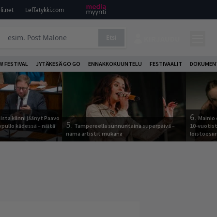
i.net
Leffatykki.com
Etsi
KIRJAUDU
W FESTIVAL
JYTÄKESÄ GO GO
ENNAKKOKUUNTELU
FESTIVAALIT
DOKUMEN
6.
ista kiinni jäänyt Paavo
Mainio 
5.
ypullo kädessä – näitä
Tampereella sunnuntaina superpäivä –
10-vuotis
nämä artistit mukana
loistoesii