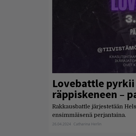
Lovebattle pyrki
räppiskeneen – p
Rakkausbattle järjestetään Hel
ensimmäisenä perjantaina.
26.04.2024
Catharina Herlin