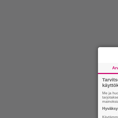
Ar
Tarvit
käytt
Me ja huo
tarjotak
mainoksi
Hyväksym
Käytämme 