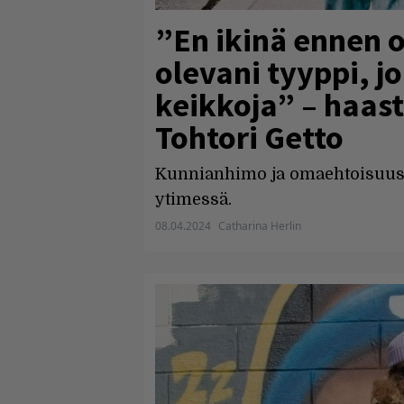
”En ikinä ennen o
olevani tyyppi, j
keikkoja” – haast
Tohtori Getto
Kunnianhimo ja omaehtoisuus o
ytimessä.
08.04.2024
Catharina Herlin