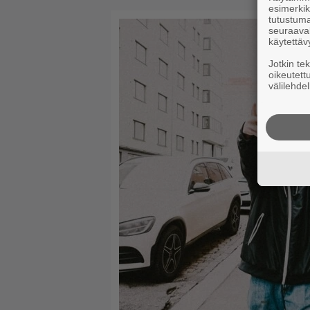
esimerkiks
tutustuma
seuraaval
käytettäv
Jotkin te
oikeutett
välilehdel