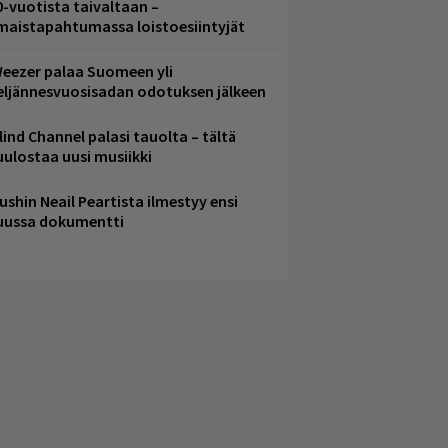
0-vuotista taivaltaan –
lmaistapahtumassa loistoesiintyjät
eezer palaa Suomeen yli
eljännesvuosisadan odotuksen jälkeen
lind Channel palasi tauolta – tältä
uulostaa uusi musiikki
ushin Neail Peartista ilmestyy ensi
uussa dokumentti