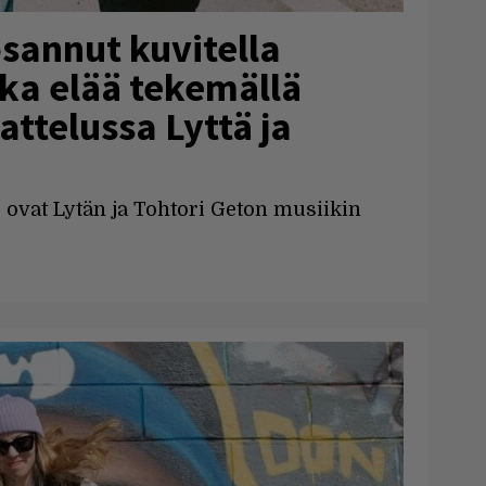
sannut kuvitella
oka elää tekemällä
attelussa Lyttä ja
vat Lytän ja Tohtori Geton musiikin