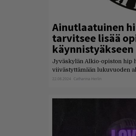
Ainutlaatuinen hi
tarvitsee lisää op
käynnistyäkseen
Jyväskylän Alkio-opiston hip h
viivästyttämään lukuvuoden al
22.08.2024
Catharina Herlin