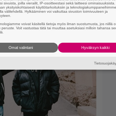
i sivuista, joilla vierailit, IP-osoitteestasi sekä laitteesi ominaisuuksista
an yksityiskohtaisesti käyttötarkoituksiin ja teknologiakumppaneihimm
la välilehdellä. Hylkääminen voi vaikuttaa sivuston toimivuuteen ja
yyteen.
knologiamme voivat käsitellä tietoja myös ilman suostumusta, jos niillä o
u peruste. Voit vastustaa tätä tai muuttaa asetuksiasi milloin tahansa se
lä.
Omat valintani
Hyväksyn kaikki
Tietosuojak