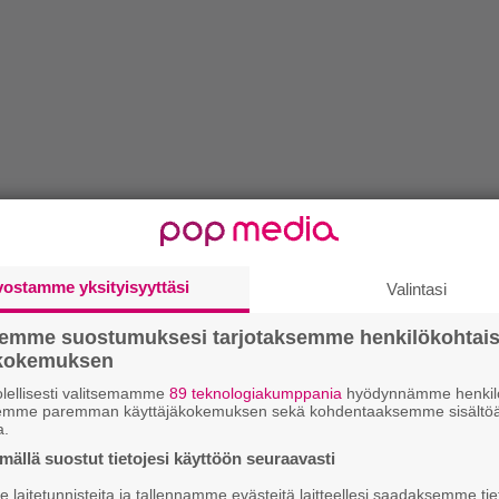
vostamme yksityisyyttäsi
Valintasi
semme suostumuksesi tarjotaksemme henkilökohtai
ökokemuksen
lellisesti valitsemamme
89 teknologiakumppania
hyödynnämme henkilö
semme paremman käyttäjäkokemuksen sekä kohdentaaksemme sisältöä
a.
ällä suostut tietojesi käyttöön seuraavasti
laitetunnisteita ja tallennamme evästeitä laitteellesi saadaksemme tie