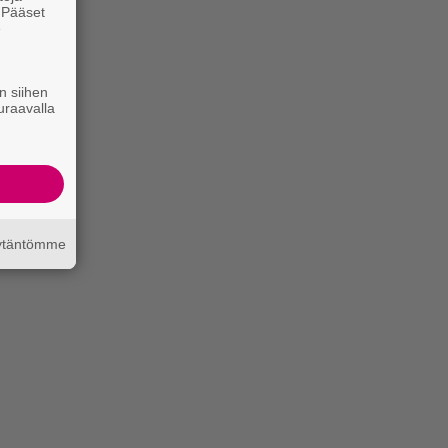
. Pääset
e
n siihen
uraavalla
äytäntömme