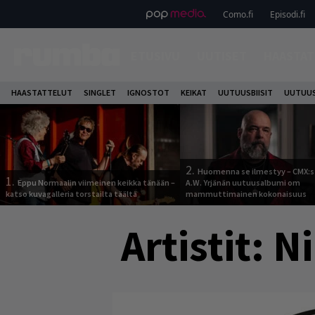
Como.fi
Episodi.fi
ETUSIVU
UUTISET
HAASTAT
HAASTATTELUT
SINGLET
IGNOSTOT
KEIKAT
UUTUUSBIISIT
UUTUUS
2.
Huomenna se ilmestyy – CMX:s
1.
Eppu Normaalin viimeinen keikka tänään –
A.W. Yrjänän uutuusalbumi om
katso kuvagalleria torstailta täältä
mammuttimainen kokonaisuus
Artistit:
Ni