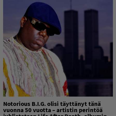
Notorious B.I.G. olisi täyttänyt tänä
vuonna 50 vuotta – artistin perintöä