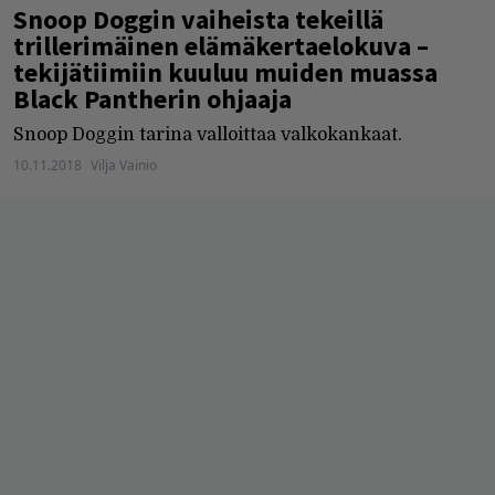
Snoop Doggin vaiheista tekeillä
trillerimäinen elämäkertaelokuva –
tekijätiimiin kuuluu muiden muassa
Black Pantherin ohjaaja
Snoop Doggin tarina valloittaa valkokankaat.
10.11.2018
Vilja Vainio