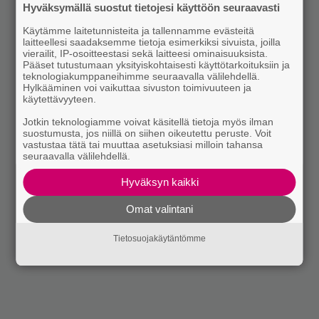
Hyväksymällä suostut tietojesi käyttöön seuraavasti
Käytämme laitetunnisteita ja tallennamme evästeitä
laitteellesi saadaksemme tietoja esimerkiksi sivuista, joilla
vierailit, IP-osoitteestasi sekä laitteesi ominaisuuksista.
Pääset tutustumaan yksityiskohtaisesti käyttötarkoituksiin ja
teknologiakumppaneihimme seuraavalla välilehdellä.
Hylkääminen voi vaikuttaa sivuston toimivuuteen ja
käytettävyyteen.
Jotkin teknologiamme voivat käsitellä tietoja myös ilman
suostumusta, jos niillä on siihen oikeutettu peruste. Voit
vastustaa tätä tai muuttaa asetuksiasi milloin tahansa
seuraavalla välilehdellä.
Hyväksyn kaikki
Omat valintani
Tietosuojakäytäntömme