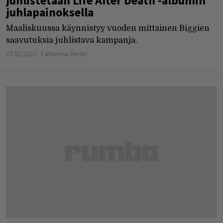
juhlistetaan Life After Death -albumin
juhlapainoksella
Maaliskuussa käynnistyy vuoden mittainen Biggien
saavutuksia juhlistava kampanja.
27.02.2022
Catharina Herlin