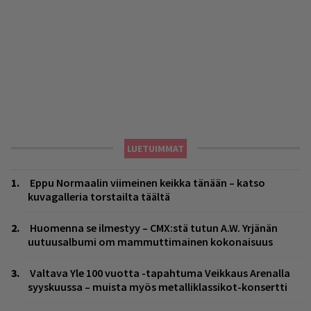
LUETUIMMAT
Eppu Normaalin viimeinen keikka tänään – katso
kuvagalleria torstailta täältä
Huomenna se ilmestyy – CMX:stä tutun A.W. Yrjänän
uutuusalbumi om mammuttimainen kokonaisuus
Valtava Yle 100 vuotta -tapahtuma Veikkaus Arenalla
syyskuussa – muista myös metalliklassikot-konsertti