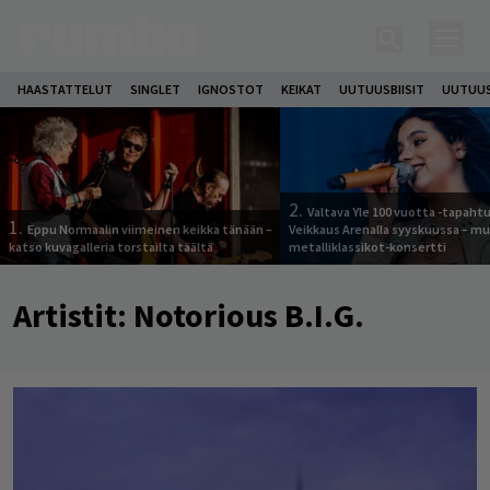
HAASTATTELUT
SINGLET
IGNOSTOT
KEIKAT
UUTUUSBIISIT
UUTUUS
2.
Valtava Yle 100 vuotta -tapah
1.
Eppu Normaalin viimeinen keikka tänään –
Veikkaus Arenalla syyskuussa – m
katso kuvagalleria torstailta täältä
metalliklassikot-konsertti
Artistit:
Notorious B.I.G.