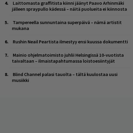
Laittomasta graffitista kiinni jäänyt Paavo Arhinmäki
jälleen spraypullo kädessä – näitä puolueita ei kiinnosta
Tampereella sunnuntaina superpäivä – nämä artistit
mukana
Rushin Neail Peartista ilmestyy ensi kuussa dokumentti
Mainio ohjelmatoimisto juhlii Helsingissä 10-vuotista
taivaltaan – ilmaistapahtumassa loistoesiintyjät
Blind Channel palasi tauolta – tältä kuulostaa uusi
musiikki