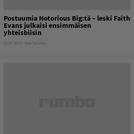
Postuumia Notorious Big:tä – leski Faith
Evans julkaisi ensimmäisen
yhteisbiisin
29.01.2017
Toni Turtinen