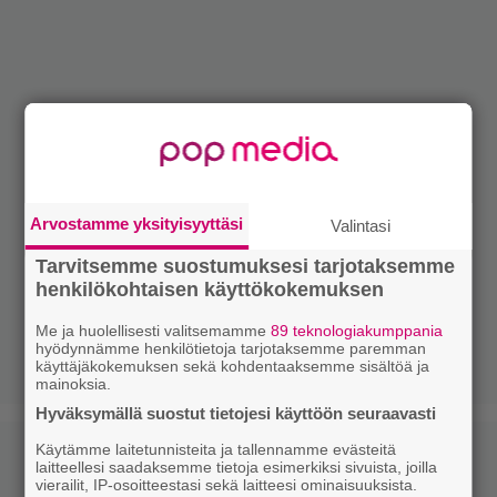
Arvostamme yksityisyyttäsi
Valintasi
Tarvitsemme suostumuksesi tarjotaksemme
henkilökohtaisen käyttökokemuksen
Me ja huolellisesti valitsemamme
89 teknologiakumppania
hyödynnämme henkilötietoja tarjotaksemme paremman
käyttäjäkokemuksen sekä kohdentaaksemme sisältöä ja
mainoksia.
Hyväksymällä suostut tietojesi käyttöön seuraavasti
Käytämme laitetunnisteita ja tallennamme evästeitä
laitteellesi saadaksemme tietoja esimerkiksi sivuista, joilla
vierailit, IP-osoitteestasi sekä laitteesi ominaisuuksista.