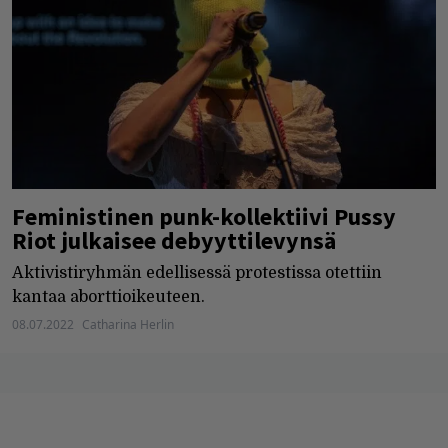
Feministinen punk-kollektiivi Pussy
Riot julkaisee debyyttilevynsä
Aktivistiryhmän edellisessä protestissa otettiin
kantaa aborttioikeuteen.
08.07.2022
Catharina Herlin