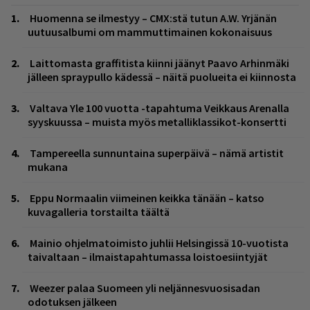
Huomenna se ilmestyy – CMX:stä tutun A.W. Yrjänän
uutuusalbumi om mammuttimainen kokonaisuus
Laittomasta graffitista kiinni jäänyt Paavo Arhinmäki
jälleen spraypullo kädessä – näitä puolueita ei kiinnosta
Valtava Yle 100 vuotta -tapahtuma Veikkaus Arenalla
syyskuussa – muista myös metalliklassikot-konsertti
Tampereella sunnuntaina superpäivä – nämä artistit
mukana
Eppu Normaalin viimeinen keikka tänään – katso
kuvagalleria torstailta täältä
Mainio ohjelmatoimisto juhlii Helsingissä 10-vuotista
taivaltaan – ilmaistapahtumassa loistoesiintyjät
Weezer palaa Suomeen yli neljännesvuosisadan
odotuksen jälkeen