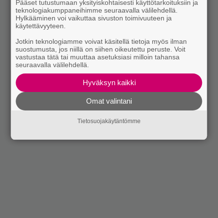
Pääset tutustumaan yksityiskohtaisesti käyttötarkoituksiin ja
teknologiakumppaneihimme seuraavalla välilehdellä.
Hylkääminen voi vaikuttaa sivuston toimivuuteen ja
käytettävyyteen.
Jotkin teknologiamme voivat käsitellä tietoja myös ilman
suostumusta, jos niillä on siihen oikeutettu peruste. Voit
vastustaa tätä tai muuttaa asetuksiasi milloin tahansa
seuraavalla välilehdellä.
Hyväksyn kaikki
Omat valintani
Tietosuojakäytäntömme