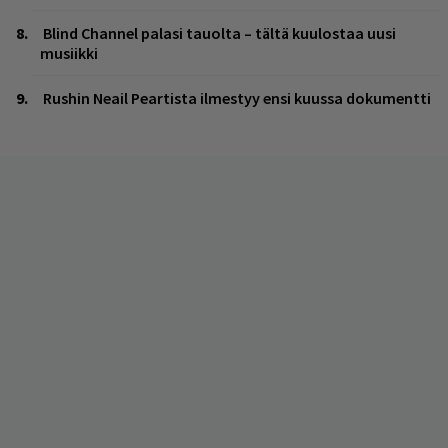
Blind Channel palasi tauolta – tältä kuulostaa uusi
musiikki
Rushin Neail Peartista ilmestyy ensi kuussa dokumentti