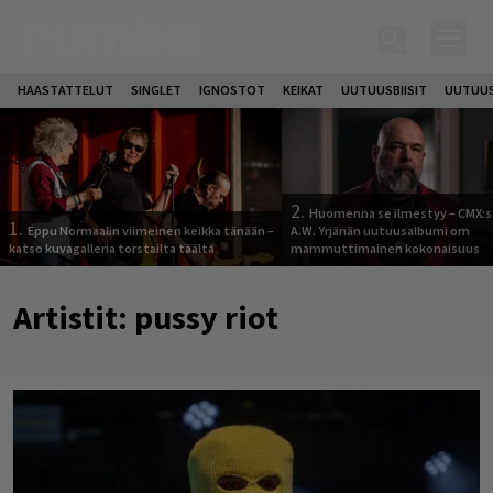
HAASTATTELUT
SINGLET
IGNOSTOT
KEIKAT
UUTUUSBIISIT
UUTUUS
2.
Huomenna se ilmestyy – CMX:s
1.
Eppu Normaalin viimeinen keikka tänään –
A.W. Yrjänän uutuusalbumi om
katso kuvagalleria torstailta täältä
mammuttimainen kokonaisuus
Artistit:
pussy riot