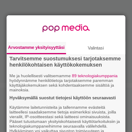
Arvostamme yksityisyyttäsi
Valintasi
Tarvitsemme suostumuksesi tarjotaksemme
henkilökohtaisen käyttökokemuksen
Me ja huolellisesti valitsemamme
89 teknologiakumppania
hyödynnämme henkilötietoja tarjotaksemme paremman
käyttäjäkokemuksen sekä kohdentaaksemme sisältöä ja
mainoksia.
Hyväksymällä suostut tietojesi käyttöön seuraavasti
Käytämme laitetunnisteita ja tallennamme evästeitä
laitteellesi saadaksemme tietoja esimerkiksi sivuista, joilla
vierailit, IP-osoitteestasi sekä laitteesi ominaisuuksista.
Pääset tutustumaan yksityiskohtaisesti käyttötarkoituksiin ja
teknologiakumppaneihimme seuraavalla välilehdellä.
Hylkääminen voi vaikuttaa sivuston toimivuuteen ja