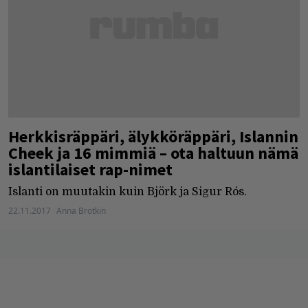
Herkkisräppäri, älykköräppäri, Islannin
Cheek ja 16 mimmiä – ota haltuun nämä
islantilaiset rap-nimet
Islanti on muutakin kuin Björk ja Sigur Rós.
22.11.2017
Anna Brotkin