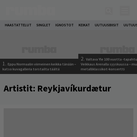
HAASTATTELUT
SINGLET
IGNOSTOT
KEIKAT
UUTUUSBIISIT
UUTUUS
2.
Valtava Yle 100 vuotta -tapah
1.
Eppu Normaalin viimeinen keikka tänään –
Veikkaus Arenalla syyskuussa – m
katso kuvagalleria torstailta täältä
metalliklassikot-konsertti
Artistit:
Reykjavíkurdætur