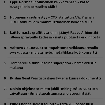
Eppu Normaalin viimeinen keikka tänään – katso
kuvagalleria torstailta täältä
Huomenna se ilmestyy – CMX:stä tutun A.W. Yrjänän
uutuusalbumi om mammuttimainen kokonaisuus
Laittomasta graffitista kiinni jäänyt Paavo Arhinmäki
jälleen spraypullo kädessä – näitä puolueita ei kiinnosta
Valtava Yle 100 vuotta -tapahtuma Veikkaus Arenalla
syyskuussa – muista myös metalliklassikot-konsertti
Tampereella sunnuntaina superpäivä – nämä artistit
mukana
Rushin Neail Peartista ilmestyy ensi kuussa dokumentti
Mainio ohjelmatoimisto juhlii Helsingissä 10-vuotista
taivaltaan – ilmaistapahtumassa loistoesiintyjät
Blind Channel palasi tauolta – tältä kuulostaa uusi