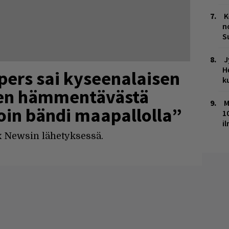
K
n
S
J
H
pers sai kyseenalaisen
k
en hämmentävästä
M
oin bändi maapallolla”
1
i
x Newsin lähetyksessä.