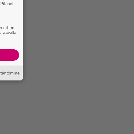
. Pääset
e
n siihen
uraavalla
äytäntömme