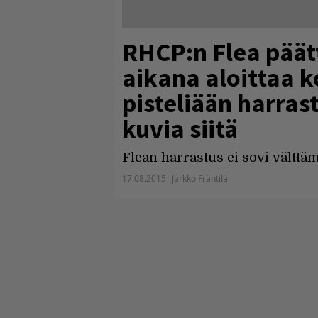
RHCP:n Flea päätt
aikana aloittaa k
pisteliään harrast
kuvia siitä
Flean harrastus ei sovi välttäm
17.08.2015
Jarkko Fräntilä