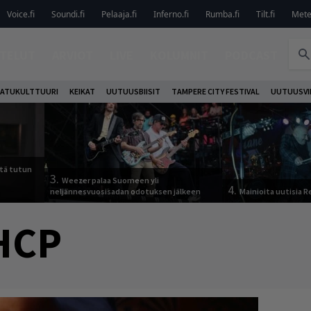
Voice.fi
Soundi.fi
Pelaaja.fi
Inferno.fi
Rumba.fi
Tilt.fi
Metel
TELUT
ARVIOT
LIVE
KOLUMNIT
PODCAST
ATUKULTTUURI
KEIKAT
UUTUUSBIISIT
TAMPERE CITY FESTIVAL
UUTUUSVI
tä tutun
3.
Weezer palaa Suomeen yli
4.
neljännesvuosisadan odotuksen jälkeen
Mainioita uutisia 
HCP