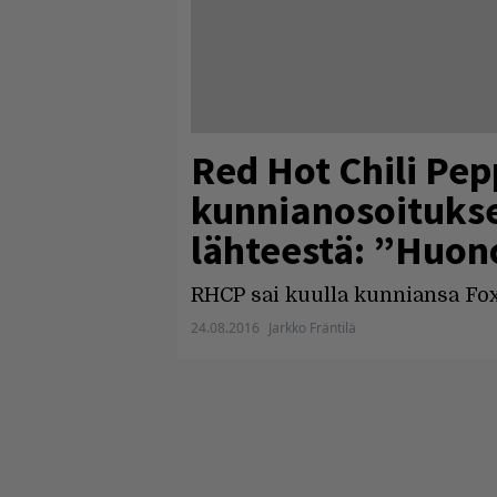
Red Hot Chili Pep
kunnianosoituks
lähteestä: ”Huon
RHCP sai kuulla kunniansa Fo
24.08.2016
Jarkko Fräntilä