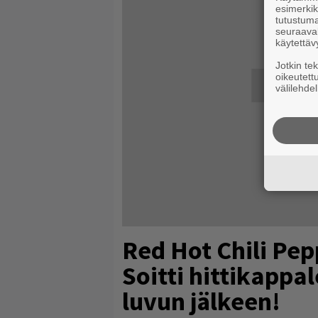
esimerkiks
tutustuma
seuraaval
käytettäv
Jotkin te
oikeutett
välilehdel
Red Hot Chili Pep
Soitti hittikappa
luvun jälkeen!