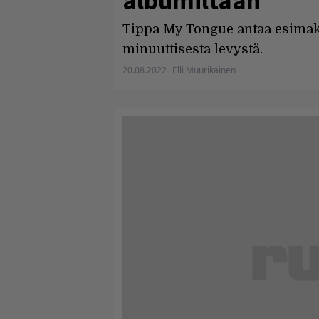
albumiltaan
Tippa My Tongue antaa esimak
minuuttisesta levystä.
20.08.2022
Elli Muurikainen