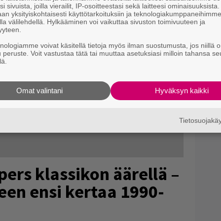
i sivuista, joilla vierailit, IP-osoitteestasi sekä laitteesi ominaisuuksista
an yksityiskohtaisesti käyttötarkoituksiin ja teknologiakumppaneihimm
la välilehdellä. Hylkääminen voi vaikuttaa sivuston toimivuuteen ja
yyteen.
knologiamme voivat käsitellä tietoja myös ilman suostumusta, jos niillä o
u peruste. Voit vastustaa tätä tai muuttaa asetuksiasi milloin tahansa se
lä.
Omat valintani
Hyväksyn kaikki
Tietosuojak
pers klassikon äärellä –
leen ensi kertaa 1990-