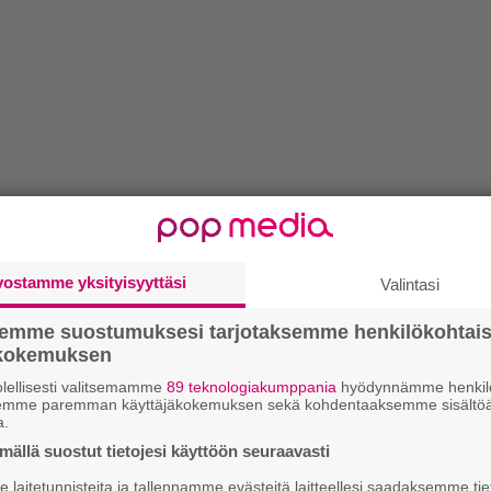
vostamme yksityisyyttäsi
Valintasi
semme suostumuksesi tarjotaksemme henkilökohtai
ökokemuksen
lellisesti valitsemamme
89 teknologiakumppania
hyödynnämme henkilö
semme paremman käyttäjäkokemuksen sekä kohdentaaksemme sisältöä
a.
ällä suostut tietojesi käyttöön seuraavasti
laitetunnisteita ja tallennamme evästeitä laitteellesi saadaksemme tie