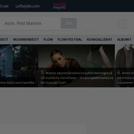
i.net
Leffatykki.com
Etsi
KIRJAUDU
DEOT
MUSIIKKIVIDEOT
FLOW
FLOW FESTIVAL
KUVAGALLERIAT
ALBUMIT
5.
6.
Mainio ohjelmatoimisto juhlii Helsingissä
Kent ma
10-vuotista taivaltaan – ilmaistapahtumassa
nosteessa
Remu Aaltosen faneille
loistoesiintyjät
Suomeen