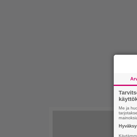
Ar
Tarvit
käytt
Me ja huo
tarjotak
mainoksi
Hyväksym
Käytämme 