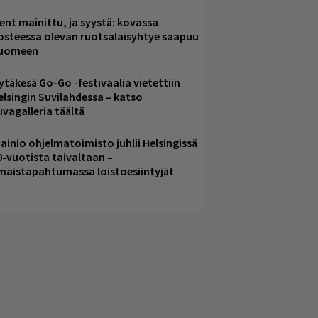
ent mainittu, ja syystä: kovassa
osteessa olevan ruotsalaisyhtye saapuu
uomeen
ytäkesä Go-Go -festivaalia vietettiin
elsingin Suvilahdessa – katso
uvagalleria täältä
ainio ohjelmatoimisto juhlii Helsingissä
0-vuotista taivaltaan –
lmaistapahtumassa loistoesiintyjät