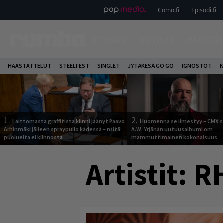
Como.fi
Episodi.fi
ETUSIVU
UUTISET
HAASTAT
HAASTATTELUT
STEELFEST
SINGLET
JYTÄKESÄ GO GO
IGNOSTOT
K
1.
2.
Laittomasta graffitista kiinni jäänyt Paavo
Huomenna se ilmestyy – CMX:s
Arhinmäki jälleen spraypullo kädessä – näitä
A.W. Yrjänän uutuusalbumi om
puolueita ei kiinnosta
mammuttimainen kokonaisuus
Artistit:
R