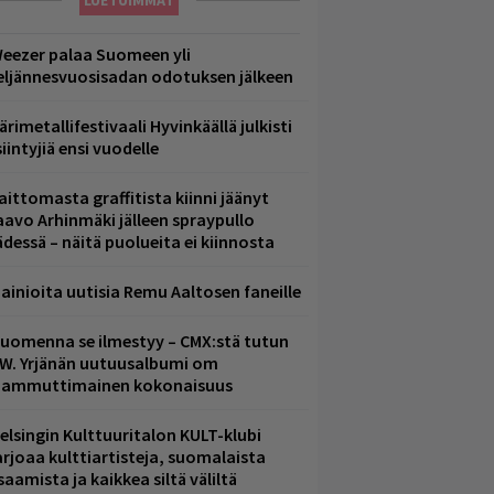
LUETUIMMAT
eezer palaa Suomeen yli
eljännesvuosisadan odotuksen jälkeen
ärimetallifestivaali Hyvinkäällä julkisti
iintyjiä ensi vuodelle
aittomasta graffitista kiinni jäänyt
aavo Arhinmäki jälleen spraypullo
ädessä – näitä puolueita ei kiinnosta
ainioita uutisia Remu Aaltosen faneille
uomenna se ilmestyy – CMX:stä tutun
.W. Yrjänän uutuusalbumi om
ammuttimainen kokonaisuus
elsingin Kulttuuritalon KULT-klubi
arjoaa kulttiartisteja, suomalaista
saamista ja kaikkea siltä väliltä