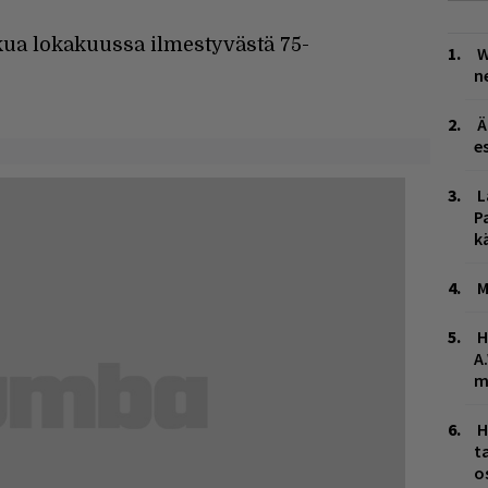
ua lokakuussa ilmestyvästä 75-
W
n
Ä
es
L
P
k
M
H
A
m
H
t
o