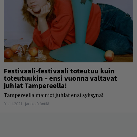
Festivaali-festivaali toteutuu kuin
toteutuukin – ensi vuonna valtavat
juhlat Tampereella!
Tampereella mainiot juhlat ensi syksynä!
01.11.2021
Jarkko Fräntilä