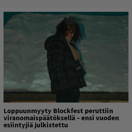
Loppuunmyyty Blockfest peruttiin
viranomaispäätöksellä – ensi vuoden
esiintyjiä julkistettu