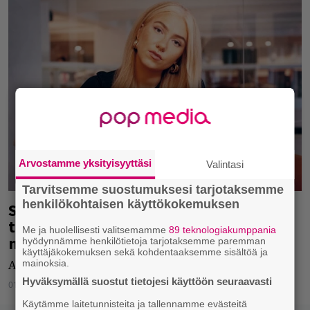
Arvostamme yksityisyyttäsi
Valintasi
Tarvitsemme suostumuksesi tarjotaksemme
henkilökohtaisen käyttökokemuksen
Suomeen ainutlaatuinen festivaali –
tarkoitettu etenkin lukiolaisille ja
Me ja huolellisesti valitsemamme
89 teknologiakumppania
muille opiskelijoille
hyödynnämme henkilötietoja tarjotaksemme paremman
käyttäjäkokemuksen sekä kohdentaaksemme sisältöä ja
mainoksia.
Abiza Winter Festivalia vietetään helmikuussa.
Hyväksymällä suostut tietojesi käyttöön seuraavasti
01.10.2021
Jarkko Fräntilä
Käytämme laitetunnisteita ja tallennamme evästeitä