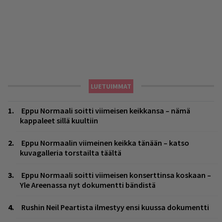
LUETUIMMAT
Eppu Normaali soitti viimeisen keikkansa – nämä
kappaleet sillä kuultiin
Eppu Normaalin viimeinen keikka tänään – katso
kuvagalleria torstailta täältä
Eppu Normaali soitti viimeisen konserttinsa koskaan –
Yle Areenassa nyt dokumentti bändistä
Rushin Neil Peartista ilmestyy ensi kuussa dokumentti