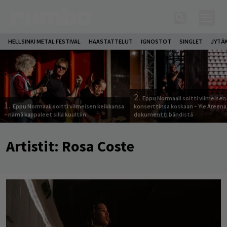
HELLSINKI METAL FESTIVAL
HAASTATTELUT
IGNOSTOT
SINGLET
JYTÄ
2.
Eppu Normaali soitti viimeisen
1.
Eppu Normaali soitti viimeisen keikkansa
konserttinsa koskaan – Yle Areena
– nämä kappaleet sillä kuultiin
dokumentti bändistä
Artistit:
Rosa Coste