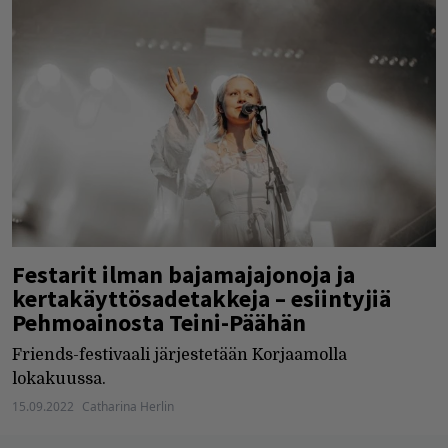
Festarit ilman bajamajajonoja ja
kertakäyttösadetakkeja – esiintyjiä
Pehmoainosta Teini-Päähän
Friends-festivaali järjestetään Korjaamolla
lokakuussa.
15.09.2022
Catharina Herlin