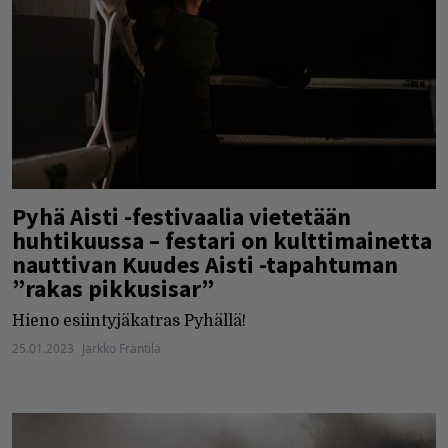
Pyhä Aisti -festivaalia vietetään
huhtikuussa – festari on kulttimainetta
nauttivan Kuudes Aisti -tapahtuman
”rakas pikkusisar”
Hieno esiintyjäkatras Pyhällä!
25.01.2023
Jarkko Fräntilä