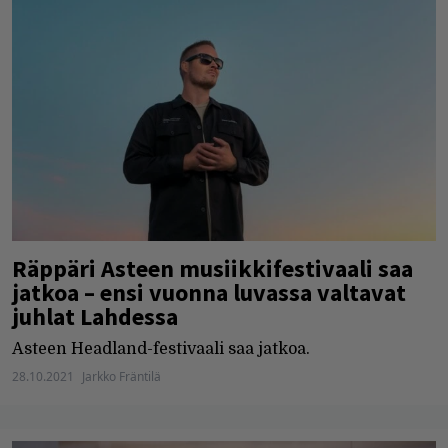
Räppäri Asteen musiikkifestivaali saa
jatkoa – ensi vuonna luvassa valtavat
juhlat Lahdessa
Asteen Headland-festivaali saa jatkoa.
28.10.2021
Jarkko Fräntilä