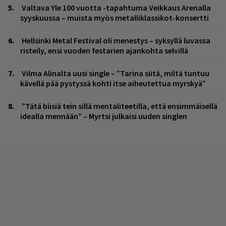
Valtava Yle 100 vuotta -tapahtuma Veikkaus Arenalla
syyskuussa – muista myös metalliklassikot-konsertti
Hellsinki Metal Festival oli menestys – syksyllä luvassa
risteily, ensi vuoden festarien ajankohta selvillä
Vilma Alinalta uusi single – ”Tarina siitä, miltä tuntuu
kävellä pää pystyssä kohti itse aiheutettua myrskyä”
”Tätä biisiä tein sillä mentaliteetilla, että ensimmäisellä
idealla mennään” – Myrtsi julkaisi uuden singlen