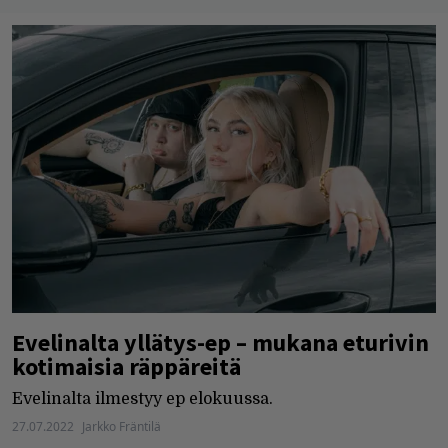
Evelinalta yllätys-ep – mukana eturivin
kotimaisia räppäreitä
Evelinalta ilmestyy ep elokuussa.
27.07.2022
Jarkko Fräntilä