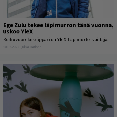
Ege Zulu tekee läpimurron tänä vuonna,
uskoo YleX
Roihuvuorelaisräppäri on YleX Läpimurto -voittaja.
10.02.2022
Jukka Hätinen