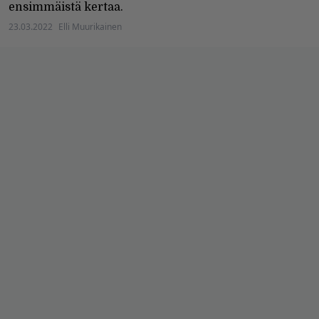
ensimmäistä kertaa.
23.03.2022
Elli Muurikainen