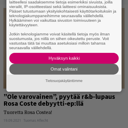
laitteellesi saadaksemme tietoja esimerkiksi sivuista, joilla
vierailit, IP-osoitteestasi sekä laitteesi ominaisuuksista.
Pääset tutustumaan yksityiskohtaisesti käyttötarkoituksiin ja
teknologiakumppaneihimme seuraavalla välilehdellä.
Hylkääminen voi vaikuttaa sivuston toimivuuteen ja
käytettävyyteen.
Jotkin teknologiamme voivat käsitellä tietoja myös ilman
suostumusta, jos niillä on siihen oikeutettu peruste. Voit
vastustaa tätä tai muuttaa asetuksiasi milloin tahansa
seuraavalla välilehdellä.
Hyväksyn kaikki
Omat valintani
Tietosuojakäytäntömme
”Ole varovainen”, pyytää r&b-lupaus
Rosa Coste debyytti-ep:llä
Tuoretta Rosa Costea!
19.09.2021
Tuomas Aflecht