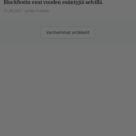
Blockfestin ensi vuoden esiintyjiä selvillä.
31.08.2021
Jarkko Fräntilä
Artikkelien
Vanhemmat artikkelit
selaus