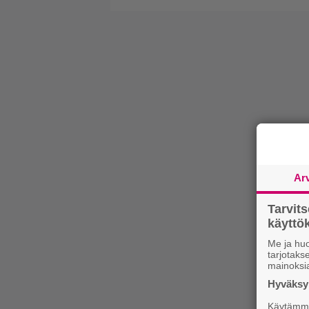
Ar
Tarvit
käytt
Me ja huo
tarjotak
mainoksi
Hyväksym
Käytämme 