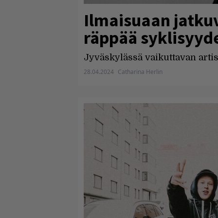
Ilmaisuaan jatku
räppää syklisyyd
Jyväskylässä vaikuttavan artisti
28.04.2024
Catharina Herlin