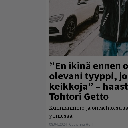
”En ikinä ennen o
olevani tyyppi, j
keikkoja” – haast
Tohtori Getto
Kunnianhimo ja omaehtoisuus o
ytimessä.
08.04.2024
Catharina Herlin