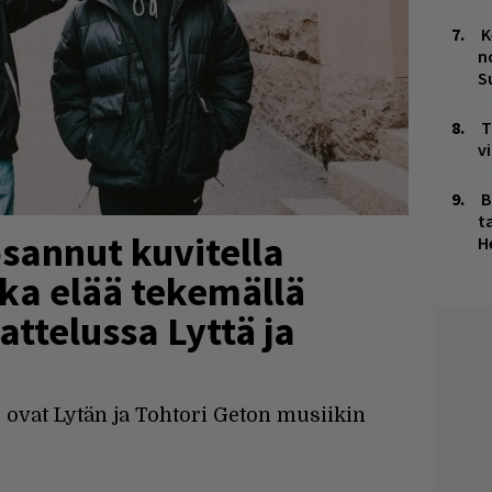
K
n
S
T
v
B
ta
sannut kuvitella
H
oka elää tekemällä
attelussa Lyttä ja
vat Lytän ja Tohtori Geton musiikin