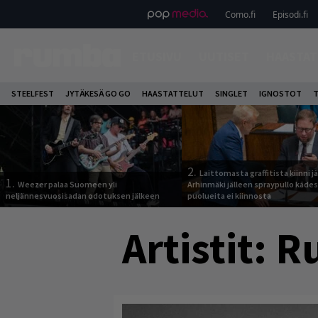
Como.fi
Episodi.fi
ETUSIVU
UUTISET
HAASTAT
STEELFEST
JYTÄKESÄ GO GO
HAASTATTELUT
SINGLET
IGNOSTOT
T
2.
Laittomasta graffitista kiinni 
1.
Weezer palaa Suomeen yli
Arhinmäki jälleen spraypullo kädes
neljännesvuosisadan odotuksen jälkeen
puolueita ei kiinnosta
Artistit:
R