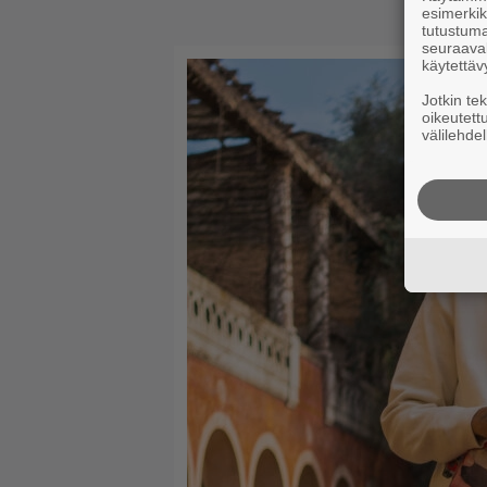
esimerkiks
tutustuma
seuraaval
käytettäv
Jotkin te
oikeutett
välilehdel