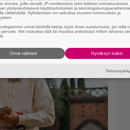
i sivuista, joilla vierailit, IP-osoitteestasi sekä laitteesi ominaisuuksista
an yksityiskohtaisesti käyttötarkoituksiin ja teknologiakumppaneihimm
la välilehdellä. Hylkääminen voi vaikuttaa sivuston toimivuuteen ja
yyteen.
knologiamme voivat käsitellä tietoja myös ilman suostumusta, jos niillä o
u peruste. Voit vastustaa tätä tai muuttaa asetuksiasi milloin tahansa se
lä.
Omat valintani
Hyväksyn kaikki
Tietosuojak