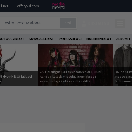
i.net
Leffatykki.com
Etsi
KIRJAUDU
UUTUUSVIDEOT
KUVAGALLERIAT
LYRIIKKABLOGI
MUSIIKKIVIDEOT
ALBUMIT
5.
6.
Helsingin Kulttuuritalon KULT-klubi
Kent ma
i Hyvinkäällä julkisti
tarjoaa kulttiartisteja, suomalaista
nosteessa
e
osaamista ja kaikkea siltä väliltä
Suomeen