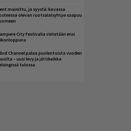
ent mainittu, ja syystä: kovassa
osteessa olevan ruotsalaisyhtye saapuu
uomeen
ampere City Festivalia vietetään ensi
iikonloppuna
lind Channel palaa puolentoista vuoden
uolta – uusi levy ja jättikeikka
elsingissä tulossa