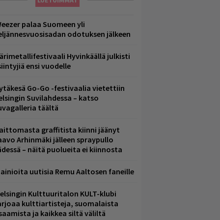
LUETUIMMAT
eezer palaa Suomeen yli
eljännesvuosisadan odotuksen jälkeen
ärimetallifestivaali Hyvinkäällä julkisti
iintyjiä ensi vuodelle
ytäkesä Go-Go -festivaalia vietettiin
elsingin Suvilahdessa – katso
uvagalleria täältä
aittomasta graffitista kiinni jäänyt
aavo Arhinmäki jälleen spraypullo
ädessä – näitä puolueita ei kiinnosta
ainioita uutisia Remu Aaltosen faneille
elsingin Kulttuuritalon KULT-klubi
arjoaa kulttiartisteja, suomalaista
saamista ja kaikkea siltä väliltä