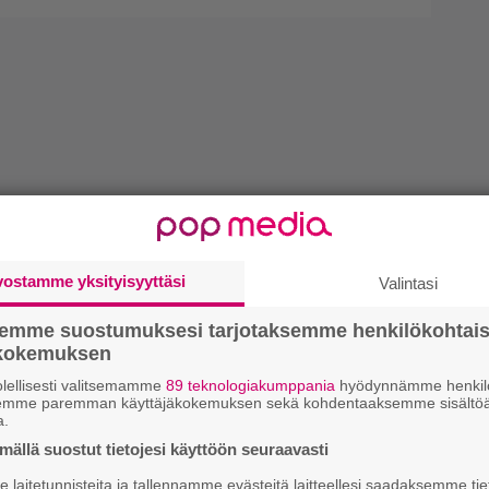
vostamme yksityisyyttäsi
Valintasi
semme suostumuksesi tarjotaksemme henkilökohtai
ökokemuksen
lellisesti valitsemamme
89 teknologiakumppania
hyödynnämme henkilö
semme paremman käyttäjäkokemuksen sekä kohdentaaksemme sisältöä
a.
ällä suostut tietojesi käyttöön seuraavasti
laitetunnisteita ja tallennamme evästeitä laitteellesi saadaksemme tie