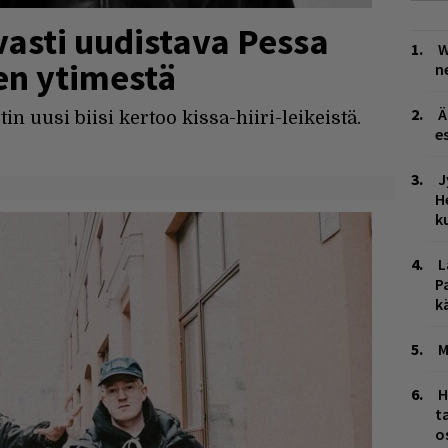
vasti uudistava Pessa
W
en ytimestä
n
Ä
n uusi biisi kertoo kissa-hiiri-leikeistä.
es
J
H
k
L
P
k
M
H
t
o