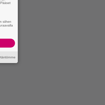
. Pääset
e
n siihen
uraavalla
äytäntömme