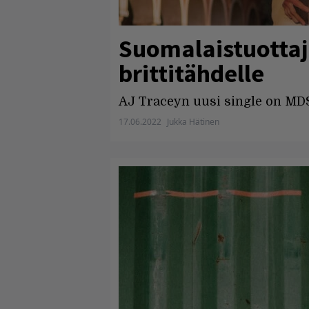
Suomalaistuottaja
brittitähdelle
AJ Traceyn uusi single on MD$
17.06.2022
Jukka Hätinen