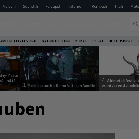
Voice.fi
Soundi.fi
Pelaaja.fi
Inferno.fi
Rumba.fi
Tilt.fi
Metel
TELUT
ARVIOT
LIVE
KOLUMNIT
PODCAST
AMPERE CITY FESTIVAL
KATUKULTTUURI
KEIKAT
LISTAT
UUTUUSBIISIT
jäänyt Paavo
4.
sä – näitä
Äärimetallifestivaal
3.
Mainioita uutisia Remu Aaltosen faneille
esiintyjiä ensi vuodell
uuben