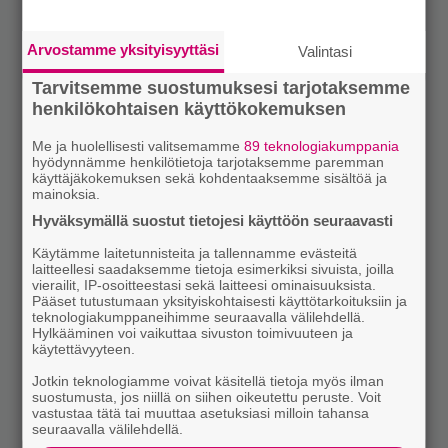
Arvostamme yksityisyyttäsi
Valintasi
Tarvitsemme suostumuksesi tarjotaksemme
henkilökohtaisen käyttökokemuksen
Me ja huolellisesti valitsemamme
89 teknologiakumppania
hyödynnämme henkilötietoja tarjotaksemme paremman
käyttäjäkokemuksen sekä kohdentaaksemme sisältöä ja
mainoksia.
Hyväksymällä suostut tietojesi käyttöön seuraavasti
Käytämme laitetunnisteita ja tallennamme evästeitä
laitteellesi saadaksemme tietoja esimerkiksi sivuista, joilla
vierailit, IP-osoitteestasi sekä laitteesi ominaisuuksista.
Pääset tutustumaan yksityiskohtaisesti käyttötarkoituksiin ja
teknologiakumppaneihimme seuraavalla välilehdellä.
Hylkääminen voi vaikuttaa sivuston toimivuuteen ja
käytettävyyteen.
Jotkin teknologiamme voivat käsitellä tietoja myös ilman
suostumusta, jos niillä on siihen oikeutettu peruste. Voit
vastustaa tätä tai muuttaa asetuksiasi milloin tahansa
seuraavalla välilehdellä.