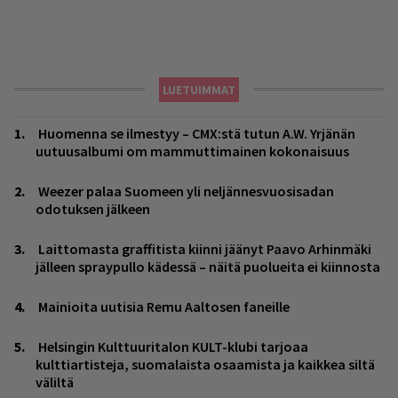
LUETUIMMAT
Huomenna se ilmestyy – CMX:stä tutun A.W. Yrjänän
uutuusalbumi om mammuttimainen kokonaisuus
Weezer palaa Suomeen yli neljännesvuosisadan
odotuksen jälkeen
Laittomasta graffitista kiinni jäänyt Paavo Arhinmäki
jälleen spraypullo kädessä – näitä puolueita ei kiinnosta
Mainioita uutisia Remu Aaltosen faneille
Helsingin Kulttuuritalon KULT-klubi tarjoaa
kulttiartisteja, suomalaista osaamista ja kaikkea siltä
väliltä