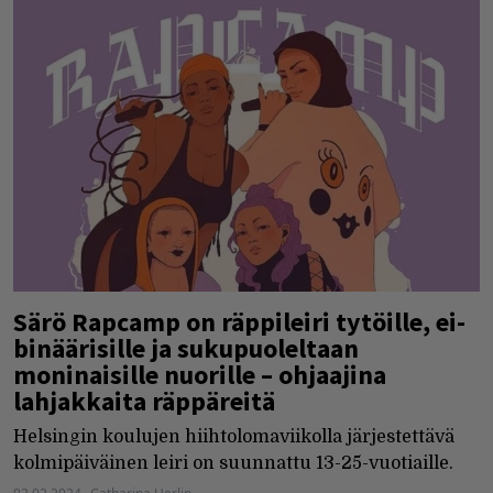
Särö Rapcamp on räppileiri tytöille, ei-
binäärisille ja sukupuoleltaan
moninaisille nuorille – ohjaajina
lahjakkaita räppäreitä
Helsingin koulujen hiihtolomaviikolla järjestettävä
kolmipäiväinen leiri on suunnattu 13-25-vuotiaille.