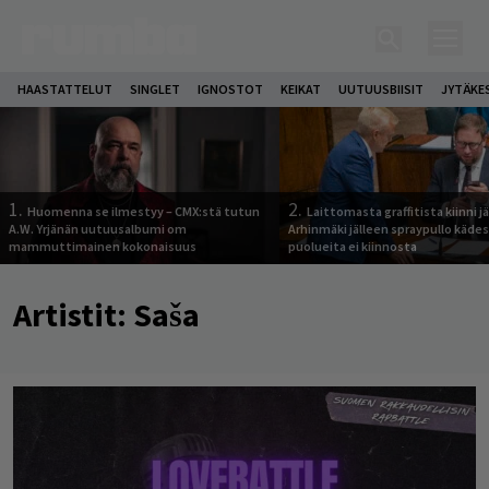
HAASTATTELUT
SINGLET
IGNOSTOT
KEIKAT
UUTUUSBIISIT
JYTÄKE
1.
2.
Huomenna se ilmestyy – CMX:stä tutun
Laittomasta graffitista kiinni 
A.W. Yrjänän uutuusalbumi om
Arhinmäki jälleen spraypullo kädes
mammuttimainen kokonaisuus
puolueita ei kiinnosta
Artistit:
Saša