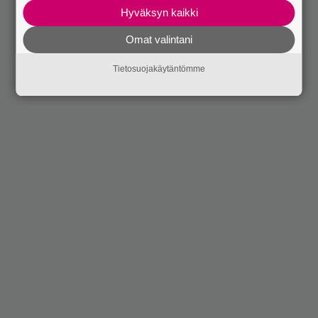
Hyväksyn kaikki
Omat valintani
Tietosuojakäytäntömme