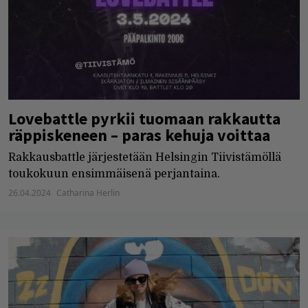
Lovebattle pyrkii tuomaan rakkautta
räppiskeneen – paras kehuja voittaa
Rakkausbattle järjestetään Helsingin Tiivistämöllä
toukokuun ensimmäisenä perjantaina.
26.04.2024
Catharina Herlin