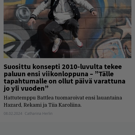
Suosittu konsepti 2010-luvulta tekee
paluun ensi viikonloppuna – ”Tälle
tapahtumalle on ollut päivä varattuna
jo yli vuoden”
Hattutemppu Battlea tuomaroivat ensi lauantaina
Hazard, Rekami ja Tiia Karoliina.
08.02.2024
Catharina Herlin