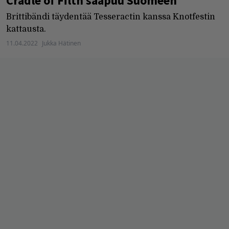
Cradle of Filth saapuu Suomeen
Brittibändi täydentää Tesseractin kanssa Knotfestin
kattausta.
11.04.2022
Jukka Hätinen