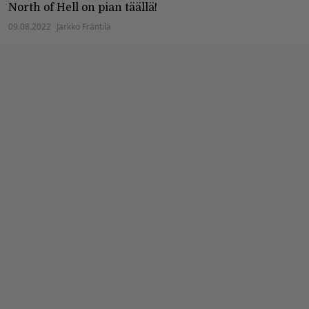
North of Hell on pian täällä!
09.08.2022
Jarkko Fräntilä