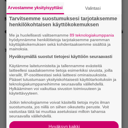
Valtava Yle 100 vuotta -tapahtuma Veikkaus Arenalla
syyskuussa – muista myös metalliklassikot-konsertti
Arvostamme yksityisyyttäsi
Valintasi
Tarvitsemme suostumuksesi tarjotaksemme
Rushin Neil Peartista ilmestyy ensi kuussa dokumentti
henkilökohtaisen käyttökokemuksen
”Tätä biisiä tein sillä mentaliteetilla, että ensimmäisellä
Me ja huolellisesti valitsemamme
89 teknologiakumppania
idealla mennään” – Myrtsi julkaisi uuden singlen
hyödynnämme henkilötietoja tarjotaksemme paremman
käyttäjäkokemuksen sekä kohdentaaksemme sisältöä ja
mainoksia.
Vilma Alinalta uusi single – ”Tarina siitä, miltä tuntuu
kävellä pää pystyssä kohti itse aiheutettua myrskyä”
Hyväksymällä suostut tietojesi käyttöön seuraavasti
Käytämme laitetunnisteita ja tallennamme evästeitä
laitteellesi saadaksemme tietoja esimerkiksi sivuista, joilla
vierailit, IP-osoitteestasi sekä laitteesi ominaisuuksista.
Pääset tutustumaan yksityiskohtaisesti käyttötarkoituksiin ja
teknologiakumppaneihimme seuraavalla välilehdellä.
Hylkääminen voi vaikuttaa sivuston toimivuuteen ja
käytettävyyteen.
Jotkin teknologiamme voivat käsitellä tietoja myös ilman
suostumusta, jos niillä on siihen oikeutettu peruste. Voit
vastustaa tätä tai muuttaa asetuksiasi milloin tahansa
seuraavalla välilehdellä.
Hyväksyn kaikki