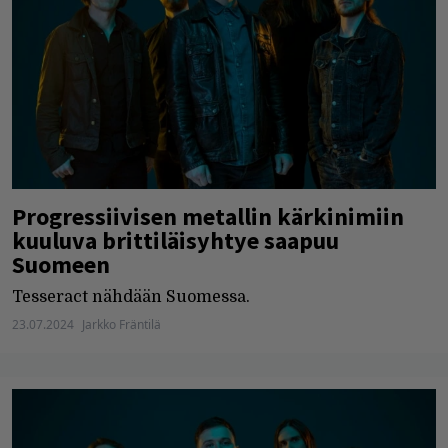
Progressiivisen metallin kärkinimiin
kuuluva brittiläisyhtye saapuu
Suomeen
Tesseract nähdään Suomessa.
23.07.2024
Jarkko Fräntilä