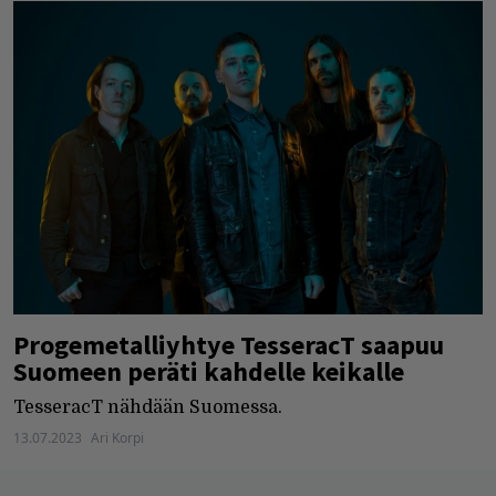
Progemetalliyhtye TesseracT saapuu
Suomeen peräti kahdelle keikalle
TesseracT nähdään Suomessa.
13.07.2023
Ari Korpi