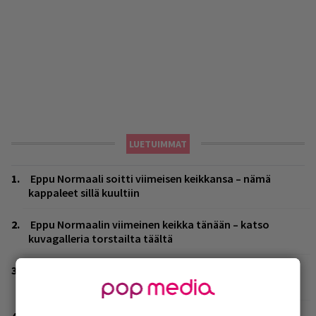
LUETUIMMAT
Eppu Normaali soitti viimeisen keikkansa – nämä
kappaleet sillä kuultiin
Eppu Normaalin viimeinen keikka tänään – katso
kuvagalleria torstailta täältä
Eppu Normaali soitti viimeisen konserttinsa koskaan –
Yle Areenassa nyt dokumentti bändistä