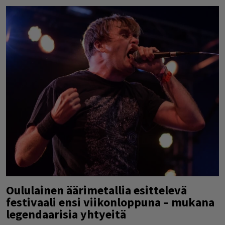
Oululainen äärimetallia esittelevä
festivaali ensi viikonloppuna – mukana
legendaarisia yhtyeitä