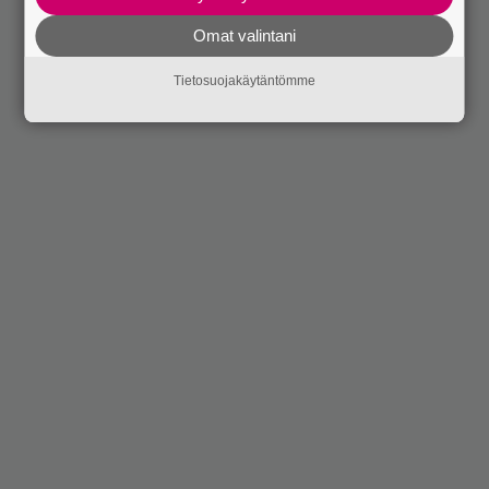
Omat valintani
Tietosuojakäytäntömme