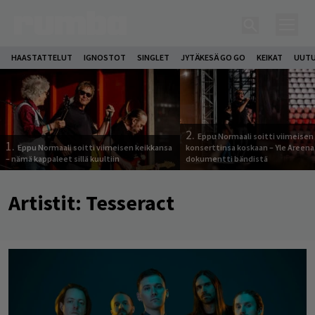
HAASTATTELUT
IGNOSTOT
SINGLET
JYTÄKESÄ GO GO
KEIKAT
UUTU
2.
Eppu Normaali soitti viimeisen
1.
Eppu Normaali soitti viimeisen keikkansa
konserttinsa koskaan – Yle Areena
– nämä kappaleet sillä kuultiin
dokumentti bändistä
Artistit:
Tesseract