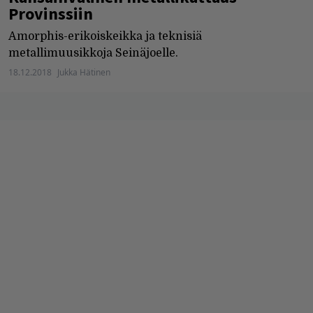
Provinssiin
Amorphis-erikoiskeikka ja teknisiä
metallimuusikkoja Seinäjoelle.
18.12.2018
Jukka Hätinen