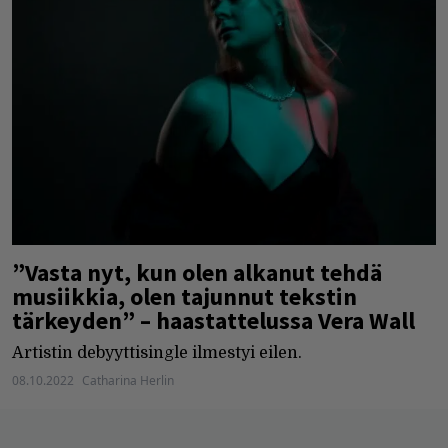
”Vasta nyt, kun olen alkanut tehdä
musiikkia, olen tajunnut tekstin
tärkeyden” – haastattelussa Vera Wall
Artistin debyyttisingle ilmestyi eilen.
08.10.2022
Catharina Herlin