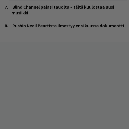
Blind Channel palasi tauolta – tältä kuulostaa uusi
musiikki
Rushin Neail Peartista ilmestyy ensi kuussa dokumentti