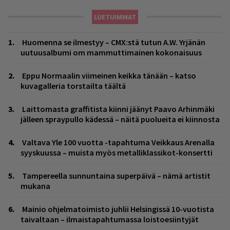
LUETUIMMAT
Huomenna se ilmestyy – CMX:stä tutun A.W. Yrjänän
uutuusalbumi om mammuttimainen kokonaisuus
Eppu Normaalin viimeinen keikka tänään – katso
kuvagalleria torstailta täältä
Laittomasta graffitista kiinni jäänyt Paavo Arhinmäki
jälleen spraypullo kädessä – näitä puolueita ei kiinnosta
Valtava Yle 100 vuotta -tapahtuma Veikkaus Arenalla
syyskuussa – muista myös metalliklassikot-konsertti
Tampereella sunnuntaina superpäivä – nämä artistit
mukana
Mainio ohjelmatoimisto juhlii Helsingissä 10-vuotista
taivaltaan – ilmaistapahtumassa loistoesiintyjät