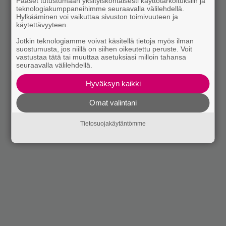
Pääset tutustumaan yksityiskohtaisesti käyttötarkoituksiin ja
teknologiakumppaneihimme seuraavalla välilehdellä.
Hylkääminen voi vaikuttaa sivuston toimivuuteen ja
käytettävyyteen.
Jotkin teknologiamme voivat käsitellä tietoja myös ilman
suostumusta, jos niillä on siihen oikeutettu peruste. Voit
vastustaa tätä tai muuttaa asetuksiasi milloin tahansa
seuraavalla välilehdellä.
Hyväksyn kaikki
Omat valintani
Tietosuojakäytäntömme