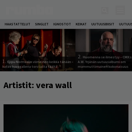
HAASTATTELUT
SINGLET
IGNOSTOT
KEIKAT
UUTUUSBIISIT
UUTUUS
2.
Huomenna se ilmestyy – CMX:s
1.
Eppu Normaalin viimeinen keikka tänään –
A.W. Yrjänän uutuusalbumi om
katso kuvagalleria torstailta täältä
mammuttimainen kokonaisuus
Artistit:
vera wall