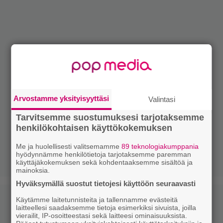
Arvostamme yksityisyyttäsi
Valintasi
Tarvitsemme suostumuksesi tarjotaksemme
henkilökohtaisen käyttökokemuksen
Me ja huolellisesti valitsemamme
89 teknologiakumppania
hyödynnämme henkilötietoja tarjotaksemme paremman
käyttäjäkokemuksen sekä kohdentaaksemme sisältöä ja
mainoksia.
Hyväksymällä suostut tietojesi käyttöön seuraavasti
Käytämme laitetunnisteita ja tallennamme evästeitä
laitteellesi saadaksemme tietoja esimerkiksi sivuista, joilla
vierailit, IP-osoitteestasi sekä laitteesi ominaisuuksista.