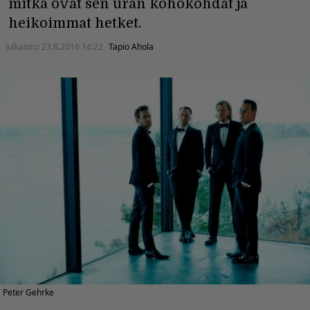
mitkä ovat sen uran kohokohdat ja
heikoimmat hetket.
Julkaistu:
23.8.2016 14:22
Tapio Ahola
Peter Gehrke