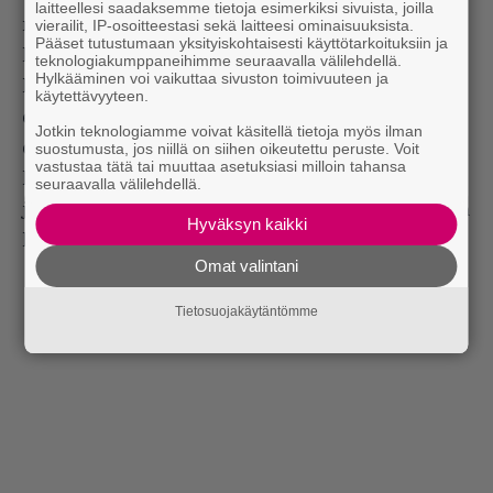
laitteellesi saadaksemme tietoja esimerkiksi sivuista, joilla
ryhtiliikkeen ja kuulostaa inspiroituneemmalta
vierailit, IP-osoitteestasi sekä laitteesi ominaisuuksista.
Pääset tutustumaan yksityiskohtaisesti käyttötarkoituksiin ja
kuin aikoihin. Albumi ei ehkä kokonaisuutena
teknologiakumppaneihimme seuraavalla välilehdellä.
Hylkääminen voi vaikuttaa sivuston toimivuuteen ja
haasta Kentin varhaisvaiheen tähtihetkiä, mutta
käytettävyyteen.
esimerkiksi jo nimillään kuvaavat Vi är inte längre
Jotkin teknologiamme voivat käsitellä tietoja myös ilman
där ja Den sista sången olisivat äärimmäisen
suostumusta, jos niillä on siihen oikeutettu peruste. Voit
vastustaa tätä tai muuttaa asetuksiasi milloin tahansa
koskettavia kappaleita vaikka ei tietäisi, ettei tämän
seuraavalla välilehdellä.
jälkeen uusia levyjä ole luvassa. Se oli siinä, kiitos ja
Hyväksyn kaikki
hyvästi.
Omat valintani
Tietosuojakäytäntömme