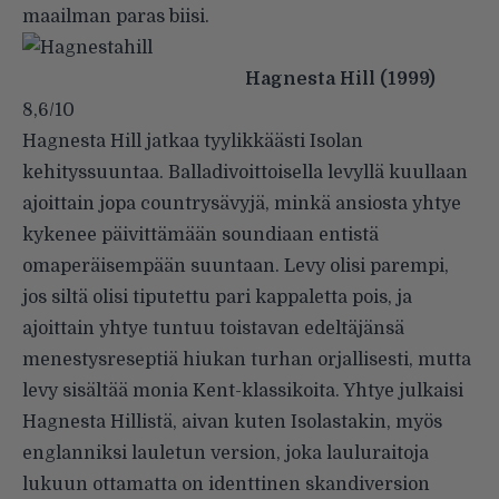
maailman paras biisi.
Hagnesta Hill (1999)
8,6/10
Hagnesta Hill jatkaa tyylikkäästi Isolan
kehityssuuntaa. Balladivoittoisella levyllä kuullaan
ajoittain jopa countrysävyjä, minkä ansiosta yhtye
kykenee päivittämään soundiaan entistä
omaperäisempään suuntaan. Levy olisi parempi,
jos siltä olisi tiputettu pari kappaletta pois, ja
ajoittain yhtye tuntuu toistavan edeltäjänsä
menestys­­­­reseptiä­ hiukan turhan orjallisesti, mutta
levy sisältää monia Kent-klassikoita. Yhtye julkaisi
Hagnesta Hillistä, aivan kuten Isolastakin, myös
englanniksi lauletun version, joka lauluraitoja
lukuun ottamatta on identtinen skandiversion