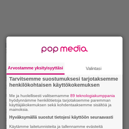
Då som nu för alltid
(2016)
Arvostamme yksityisyyttäsi
Valintasi
7,6/10
Tarvitsemme suostumuksesi tarjotaksemme
Entä sitten se kaikkien aikojen viimeinen Kent-
henkilökohtaisen käyttökokemuksen
levy, tämän vuoden toukokuussa ilmestynyt Då
som nu för alltid? Kent on aina ollut
Me ja huolellisesti valitsemamme
89 teknologiakumppania
hyödynnämme henkilötietoja tarjotaksemme paremman
parhaimmillaan silloin, kun se on kuulostanut siltä
käyttäjäkokemuksen sekä kohdentaaksemme sisältöä ja
mainoksia.
kuin bändi olisi tehnyt viimeistä levyään. Niinpä
Hyväksymällä suostut tietojesi käyttöön seuraavasti
nyt, kun se on oikeasti laittamassa kitaroita
Käytämme laitetunnisteita ja tallennamme evästeitä
lopullisesti laukkuun, tekee yhtye kunnon