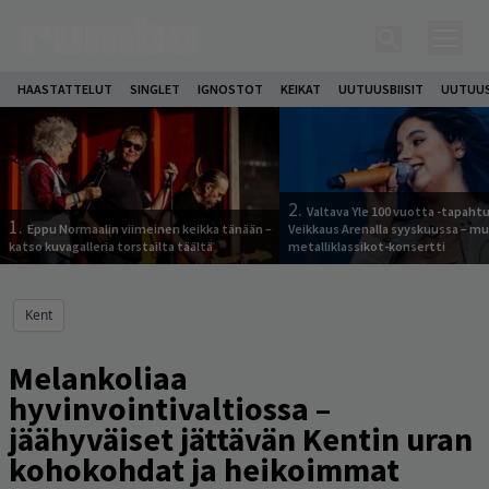
HAASTATTELUT
SINGLET
IGNOSTOT
KEIKAT
UUTUUSBIISIT
UUTUUS
2.
Valtava Yle 100 vuotta -tapah
1.
Eppu Normaalin viimeinen keikka tänään –
Veikkaus Arenalla syyskuussa – m
katso kuvagalleria torstailta täältä
metalliklassikot-konsertti
Kent
Melankoliaa
hyvinvointivaltiossa –
jäähyväiset jättävän Kentin uran
kohokohdat ja heikoimmat