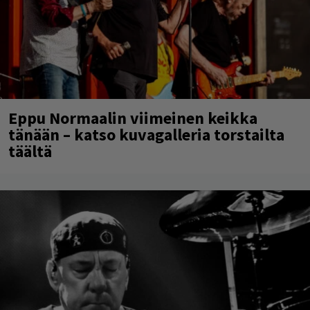
Eppu Normaalin viimeinen keikka
tänään – katso kuvagalleria torstailta
täältä