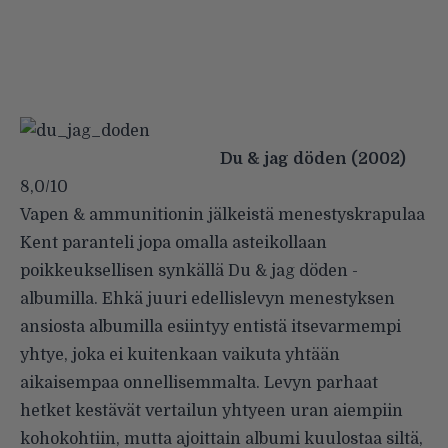
Du & jag döden (2002)
8,0/10
Vapen & ammunitionin jälkeistä menestyskrapulaa
Kent paranteli jopa omalla asteikollaan
poikkeuksellisen synkällä Du & jag döden -
albumilla. Ehkä juuri edellislevyn menestyksen
ansiosta albumilla esiintyy entistä itsevarmempi
yhtye, joka ei kuitenkaan vaikuta yhtään
aikaisempaa onnellisemmalta. Levyn parhaat
hetket kestävät vertailun yhtyeen uran aiempiin
kohokohtiin, mutta ajoittain albumi kuulostaa siltä,