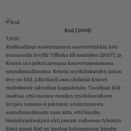
Röd (2009)
7,9/10
Radikaalimpi uusiutuminen saavutettiinkin heti
seuraavalla levyllä Tillbaka till samtiden (2007), ja
Kentin ura jatkui aiempaa konevetoisemmissa
soundimaailmoissa. Kentin myöhäiskauden paras
levy on Röd, jolla bändi osaa yhdistää koneet
melodisesti vahvoihin kappaleisiin. Tavallaan Röd
osoittaa, että monien muiden myöhäisvaiheen
levyjen vaisuus ei johtunut uusiutuneesta
soundimaailmasta vaan siitä, että bändin
biisinkirjoituskynä ehti jossain vaiheessa tylsistyä.
Siinä missä Röd on tasokas kokonaisuus, bändin