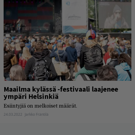
Maailma kylässä -festivaali laajenee
ympäri Helsinkiä
Esiintyjiä on melkoiset määrät.
24.03.2022
Jarkko Fräntilä