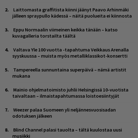
Laittomasta graffitista kiinni jäänyt Paavo Arhinmäki
jälleen spraypullo kädessä – näitä puolueita ei kiinnosta
Eppu Normaalin viimeinen keikka tänään – katso
kuvagalleria torstailta täältä
Valtava Yle 100 vuotta -tapahtuma Veikkaus Arenalla
syyskuussa – muista myös metalliklassikot-konsertti
Tampereella sunnuntaina superpäivä – nämä artistit
mukana
Mainio ohjelmatoimisto juhlii Helsingissä 10-vuotista
taivaltaan – ilmaistapahtumassa loistoesiintyjät
Weezer palaa Suomeen yli neljännesvuosisadan
odotuksen jälkeen
Blind Channel palasi tauolta – tältä kuulostaa uusi
musiikki