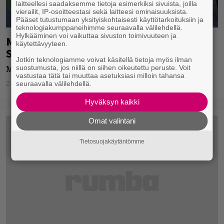
laitteellesi saadaksemme tietoja esimerkiksi sivuista, joilla
vierailit, IP-osoitteestasi sekä laitteesi ominaisuuksista.
Pääset tutustumaan yksityiskohtaisesti käyttötarkoituksiin ja
teknologiakumppaneihimme seuraavalla välilehdellä.
Hylkääminen voi vaikuttaa sivuston toimivuuteen ja
Maailma kylässä -festivaali muuttaa
käytettävyyteen.
Suvilahteen ja hakee uutta nimeä
Jotkin teknologiamme voivat käsitellä tietoja myös ilman
suostumusta, jos niillä on siihen oikeutettu peruste. Voit
Maailma kylässä muuttuu.
vastustaa tätä tai muuttaa asetuksiasi milloin tahansa
27.04.2020
Jarkko Fräntilä
seuraavalla välilehdellä.
Hyväksyn kaikki
Omat valintani
Tietosuojakäytäntömme