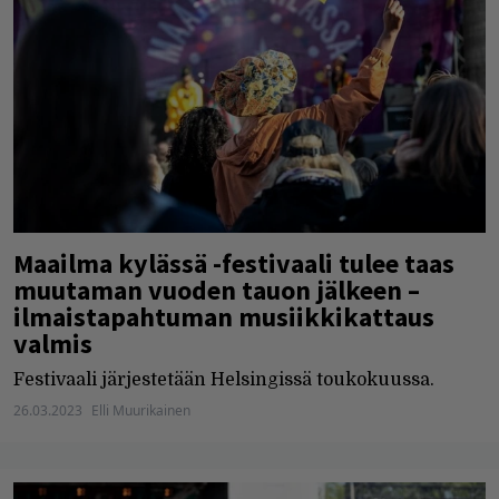
Maailma kylässä -festivaali tulee taas
muutaman vuoden tauon jälkeen –
ilmaistapahtuman musiikkikattaus
valmis
Festivaali järjestetään Helsingissä toukokuussa.
26.03.2023
Elli Muurikainen