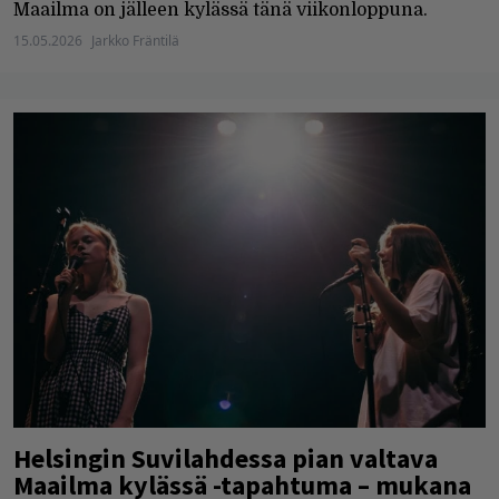
Maailma on jälleen kylässä tänä viikonloppuna.
15.05.2026
Jarkko Fräntilä
Helsingin Suvilahdessa pian valtava
Maailma kylässä -tapahtuma – mukana