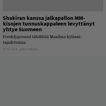
Shakiran kanssa jalkapallon MM-
kisojen tunnuskappaleen levyttänyt
yhtye Suomeen
Freshlyground tähdittää Maailma kylässä -
tapahtumaa.
27.02.2018
Jukka Hätinen