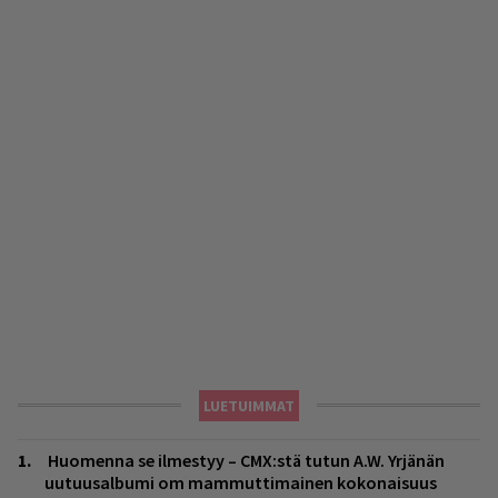
LUETUIMMAT
Huomenna se ilmestyy – CMX:stä tutun A.W. Yrjänän
uutuusalbumi om mammuttimainen kokonaisuus