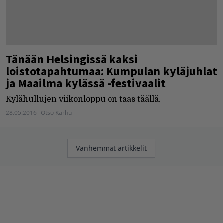
Tänään Helsingissä kaksi
loistotapahtumaa: Kumpulan kyläjuhlat
ja Maailma kylässä -festivaalit
Kylähullujen viikonloppu on taas täällä.
28.05.2016
Otso Karhu
Artikkelien
Vanhemmat artikkelit
selaus