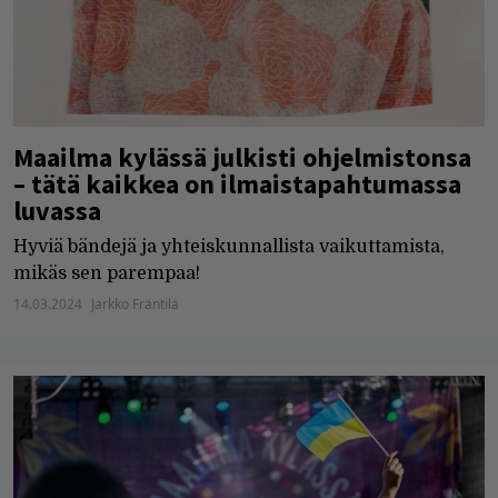
Maailma kylässä julkisti ohjelmistonsa
– tätä kaikkea on ilmaistapahtumassa
luvassa
Hyviä bändejä ja yhteiskunnallista vaikuttamista,
mikäs sen parempaa!
14.03.2024
Jarkko Fräntilä