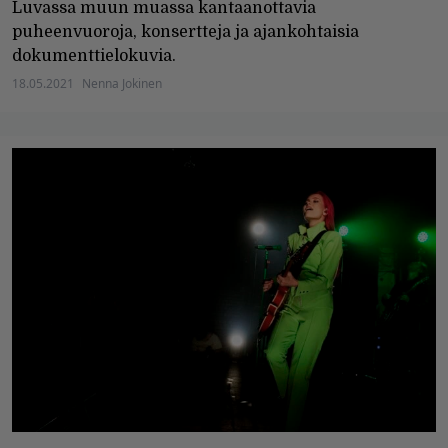
Luvassa muun muassa kantaanottavia
puheenvuoroja, konsertteja ja ajankohtaisia
dokumenttielokuvia.
18.05.2021
Nenna Jokinen