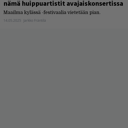
nämä huippuartistit avajaiskonsertissa
Maailma kylässä -festivaalia vietetään pian.
14.05.2025
Jarkko Fräntilä