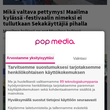
Mikä valtava pettymys! Maailma
kylässä -festivaalin nimeksi ei
tullutkaan Sekakäyttäjiä pihalla
Maailma kylässä on nyt Maailma kylässä.
08.06.2020
Jarkko Fräntilä
Arvostamme yksityisyyttäsi
Valintasi
Tarvitsemme suostumuksesi tarjotaksemme
henkilökohtaisen käyttökokemuksen
Me ja huolellisesti valitsemamme
89 teknologiakumppania
hyödynnämme henkilötietoja tarjotaksemme paremman
käyttäjäkokemuksen sekä kohdentaaksemme sisältöä ja
mainoksia.
Hyväksymällä suostut tietojesi käyttöön seuraavasti
Käytämme laitetunnisteita ja tallennamme evästeitä