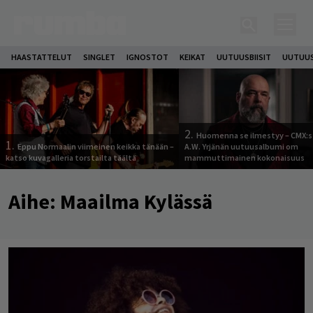
HAASTATTELUT
SINGLET
IGNOSTOT
KEIKAT
UUTUUSBIISIT
UUTUUS
2.
Huomenna se ilmestyy – CMX:s
1.
Eppu Normaalin viimeinen keikka tänään –
A.W. Yrjänän uutuusalbumi om
katso kuvagalleria torstailta täältä
mammuttimainen kokonaisuus
Aihe:
Maailma Kylässä