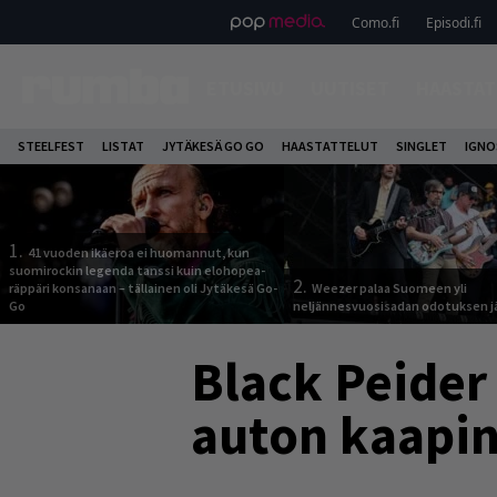
Como.fi
Episodi.fi
ETUSIVU
UUTISET
HAASTAT
STEELFEST
LISTAT
JYTÄKESÄ GO GO
HAASTATTELUT
SINGLET
IGN
1.
41 vuoden ikäeroa ei huomannut, kun
suomirockin legenda tanssi kuin elohopea-
2.
räppäri konsanaan – tällainen oli Jytäkesä Go-
Weezer palaa Suomeen yli
Go
neljännesvuosisadan odotuksen j
Black Peider
auton kaapin