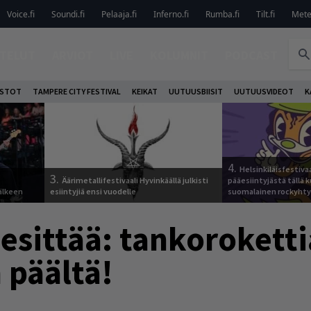
Voice.fi
Soundi.fi
Pelaaja.fi
Inferno.fi
Rumba.fi
Tilt.fi
Metel
TELUT
ARVIOT
LIVE
KOLUMNIT
PODCAST
OSTOT
TAMPERE CITY FESTIVAL
KEIKAT
UUTUUSBIISIT
UUTUUSVIDEOT
K
4.
Helsinkiläisfestiva
3.
Äärimetallifestivaali Hyvinkäällä julkisti
pääesiintyjästä tällä k
älkeen
esiintyjiä ensi vuodelle
suomalainen rockyhty
 esittää: tankorokett
 päältä!