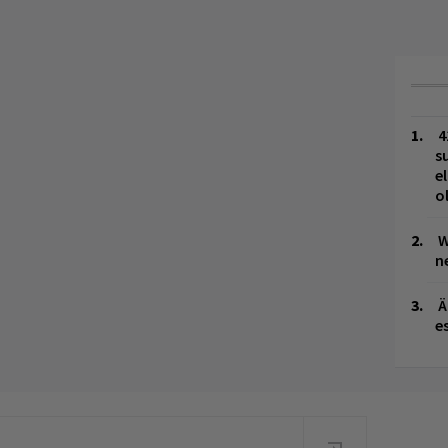
4
s
e
o
W
n
Ä
es