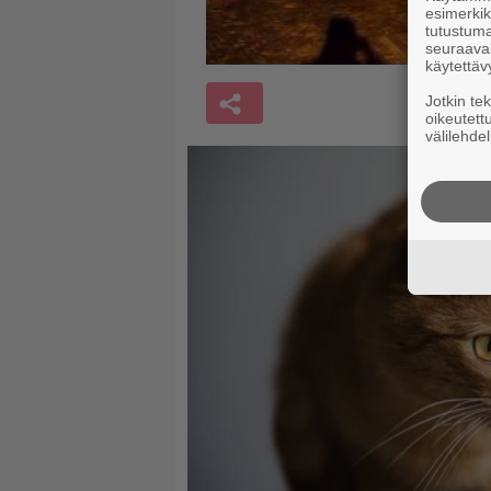
esimerkiks
tutustuma
seuraaval
käytettäv
Jotkin te
oikeutett
välilehdel