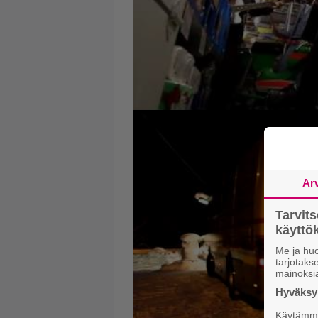
Ar
Tarvit
käytt
Me ja huo
tarjotak
mainoksi
Hyväksym
Käytämme 