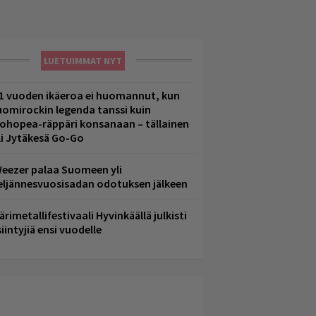
LUETUIMMAT NYT
1 vuoden ikäeroa ei huomannut, kun
uomirockin legenda tanssi kuin
lohopea-räppäri konsanaan – tällainen
li Jytäkesä Go-Go
eezer palaa Suomeen yli
eljännesvuosisadan odotuksen jälkeen
ärimetallifestivaali Hyvinkäällä julkisti
iintyjiä ensi vuodelle