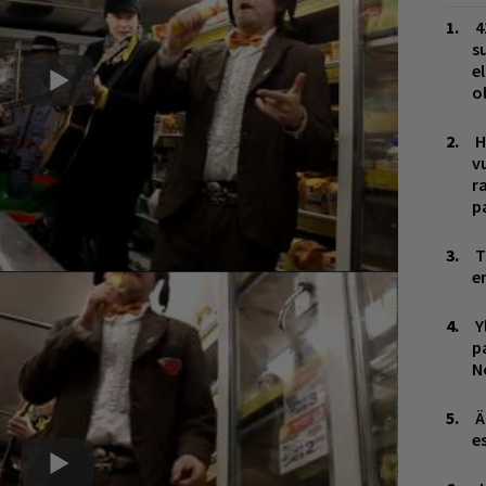
4
s
e
o
H
v
r
p
T
e
Y
p
N
Ä
es