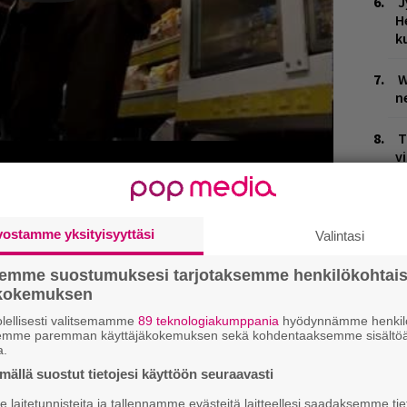
J
H
k
W
n
T
v
M
vostamme yksityisyyttäsi
Valintasi
semme suostumuksesi tarjotaksemme henkilökohtai
ökokemuksen
lellisesti valitsemamme
89 teknologiakumppania
hyödynnämme henkilö
semme paremman käyttäjäkokemuksen sekä kohdentaaksemme sisältöä
a.
ällä suostut tietojesi käyttöön seuraavasti
laitetunnisteita ja tallennamme evästeitä laitteellesi saadaksemme tie