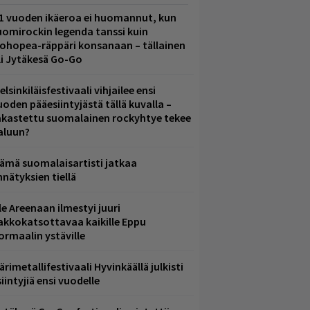
1 vuoden ikäeroa ei huomannut, kun
uomirockin legenda tanssi kuin
lohopea-räppäri konsanaan – tällainen
li Jytäkesä Go-Go
elsinkiläisfestivaali vihjailee ensi
uoden pääesiintyjästä tällä kuvalla –
akastettu suomalainen rockyhtye tekee
aluun?
ämä suomalaisartisti jatkaa
nnätyksien tiellä
le Areenaan ilmestyi juuri
akkokatsottavaa kaikille Eppu
ormaalin ystäville
ärimetallifestivaali Hyvinkäällä julkisti
iintyjiä ensi vuodelle