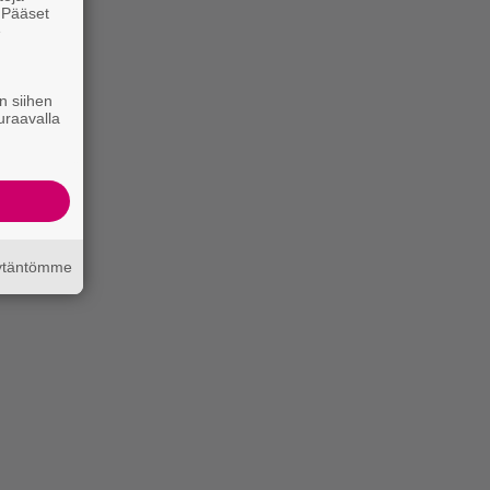
. Pääset
e
n siihen
uraavalla
äytäntömme