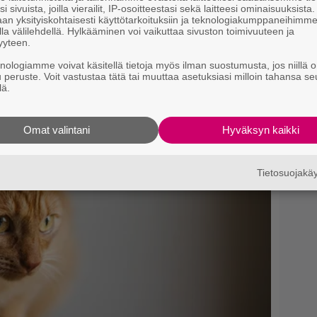
i sivuista, joilla vierailit, IP-osoitteestasi sekä laitteesi ominaisuuksista
an yksityiskohtaisesti käyttötarkoituksiin ja teknologiakumppaneihimm
la välilehdellä. Hylkääminen voi vaikuttaa sivuston toimivuuteen ja
yyteen.
knologiamme voivat käsitellä tietoja myös ilman suostumusta, jos niillä o
u peruste. Voit vastustaa tätä tai muuttaa asetuksiasi milloin tahansa se
lä.
Omat valintani
Hyväksyn kaikki
Tietosuojak