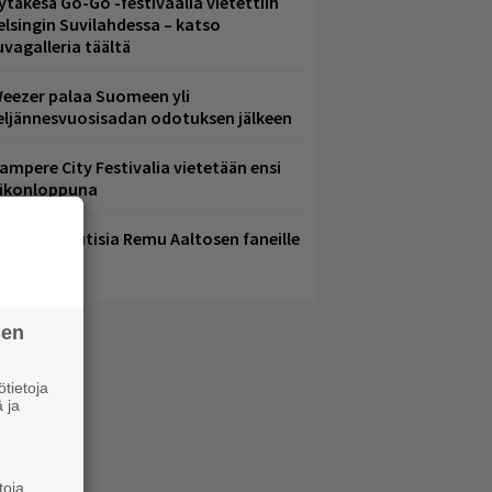
ytäkesä Go-Go -festivaalia vietettiin
elsingin Suvilahdessa – katso
uvagalleria täältä
eezer palaa Suomeen yli
eljännesvuosisadan odotuksen jälkeen
ampere City Festivalia vietetään ensi
iikonloppuna
ainioita uutisia Remu Aaltosen faneille
sen
tietoja
 ja
toja