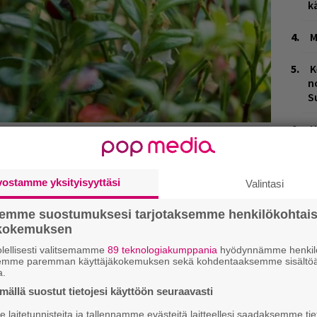
k
M
K
n
S
H
t
o
vostamme yksityisyyttäsi
Valintasi
T
n
semme suostumuksesi tarjotaksemme henkilökohtai
ökokemuksen
M
1
lellisesti valitsemamme
89 teknologiakumppania
hyödynnämme henkilö
semme paremman käyttäjäkokemuksen sekä kohdentaaksemme sisältöä
i
a.
ällä suostut tietojesi käyttöön seuraavasti
B
ta
laitetunnisteita ja tallennamme evästeitä laitteellesi saadaksemme tie