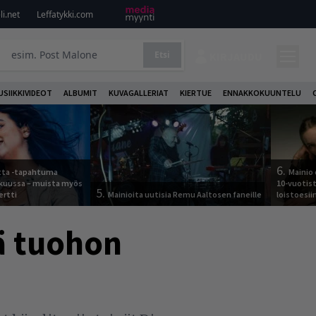
i.net
Leffatykki.com
Etsi
KIRJAUDU
USIIKKIVIDEOT
ALBUMIT
KUVAGALLERIAT
KIERTUE
ENNAKKOKUUNTELU
6.
otta -tapahtuma
Mainio 
skuussa – muista myös
10-vuotis
5.
ertti
Mainioita uutisia Remu Aaltosen faneille
loistoesii
kä tuohon