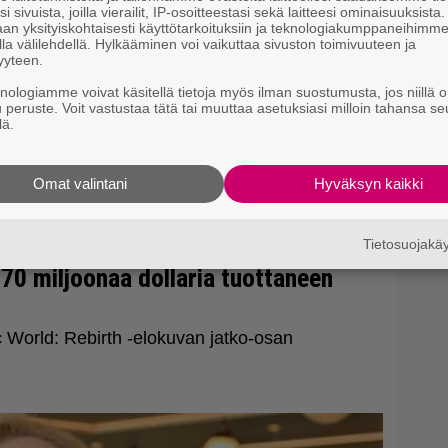
H
i sivuista, joilla vierailit, IP-osoitteestasi sekä laitteesi ominaisuuksista
an yksityiskohtaisesti käyttötarkoituksiin ja teknologiakumppaneihimm
la välilehdellä. Hylkääminen voi vaikuttaa sivuston toimivuuteen ja
yyteen.
knologiamme voivat käsitellä tietoja myös ilman suostumusta, jos niillä o
u peruste. Voit vastustaa tätä tai muuttaa asetuksiasi milloin tahansa se
lä.
Omat valintani
Hyväksyn kaikki
Tietosuojak