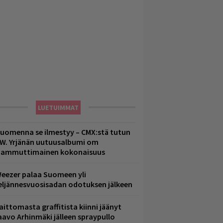
LUETUIMMAT
uomenna se ilmestyy – CMX:stä tutun
.W. Yrjänän uutuusalbumi om
ammuttimainen kokonaisuus
eezer palaa Suomeen yli
eljännesvuosisadan odotuksen jälkeen
aittomasta graffitista kiinni jäänyt
aavo Arhinmäki jälleen spraypullo