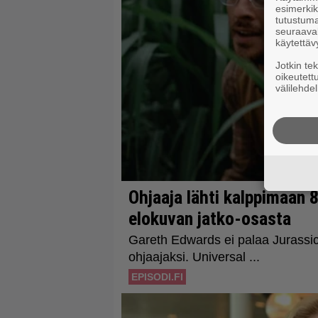
esimerkiks
tutustuma
seuraaval
käytettäv
Jotkin te
oikeutett
välilehdel