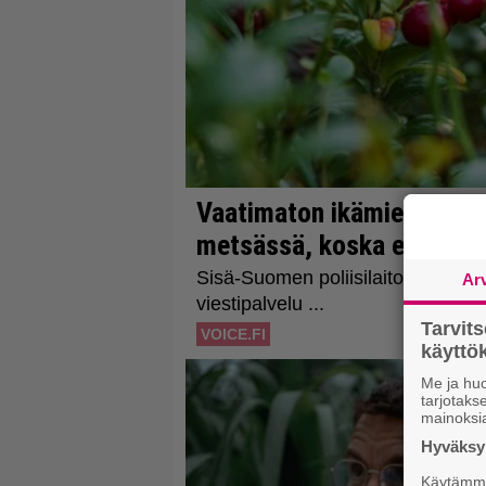
Ar
Tarvit
käytt
Me ja huo
tarjotak
mainoksi
Hyväksym
Käytämme 