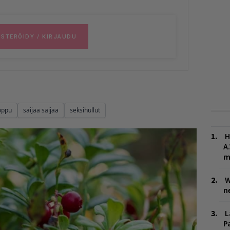
oppu
saijaa saijaa
seksihullut
H
A
m
W
n
L
P