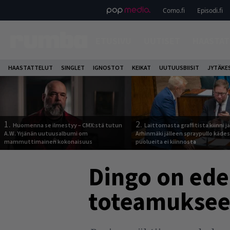
Como.fi
Episodi.fi
ETUSIVU
UUTISET
HAASTAT
HAASTATTELUT
SINGLET
IGNOSTOT
KEIKAT
UUTUUSBIISIT
JYTÄKE
1.
2.
Huomenna se ilmestyy – CMX:stä tutun
Laittomasta graffitista kiinni 
A.W. Yrjänän uutuusalbumi om
Arhinmäki jälleen spraypullo kädes
mammuttimainen kokonaisuus
puolueita ei kiinnosta
Dingo on ede
toteamukseen