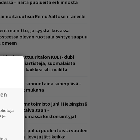
ädessä – näitä puolueita ei kiinnosta
ainioita uutisia Remu Aaltosen faneille
ent mainittu, ja syystä: kovassa
osteessa olevan ruotsalaisyhtye saapuu
uomeen
elsingin Kulttuuritalon KULT-klubi
arjoaa kulttiartisteja, suomalaista
saamista ja kaikkea siltä väliltä
ampereella sunnuntaina superpäivä –
ämä artistit mukana
sen
ainio ohjelmatoimisto juhlii Helsingissä
0-vuotista taivaltaan –
tietoja
 ja
lmaistapahtumassa loistoesiintyjät
lind Channel palaa puolentoista vuoden
uolta – uusi levy ja jättikeikka
toja