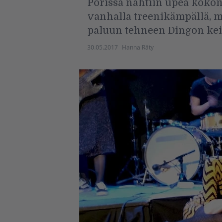
Porissa nähtiin upea kokona
vanhalla treenikämpällä, m
paluun tehneen Dingon kei
30.05.2017
Hanna Räty