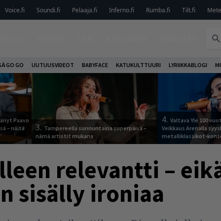
Voice.fi
Soundi.fi
Pelaaja.fi
Inferno.fi
Rumba.fi
Tilt.fi
Metel
TELUT
ARVIOT
LIVE
KOLUMNIT
PODCAST
SÄ GO GO
UUTUUSVIDEOT
BABYFACE
KATUKULTTUURI
LYRIIKKABLOGI
M
4.
jäänyt Paavo
Valtava Yle 100 vu
3.
sä – näitä
Tampereella sunnuntaina superpäivä –
Veikkaus Arenalla syy
nämä artistit mukana
metalliklassikot-kons
lleen relevantti – ei
 sisälly ironiaa