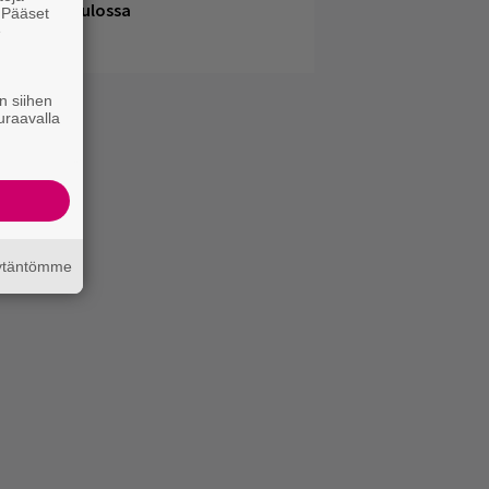
elsingissä tulossa
. Pääset
e
n siihen
uraavalla
äytäntömme