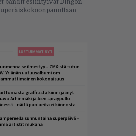
et bändit esiintyivät Dingon
alkuperäiskokoonpanollaan
LUETUIMMAT NYT
uomenna se ilmestyy – CMX:stä tutun
.W. Yrjänän uutuusalbumi om
ammuttimainen kokonaisuus
aittomasta graffitista kiinni jäänyt
aavo Arhinmäki jälleen spraypullo
ädessä – näitä puolueita ei kiinnosta
ampereella sunnuntaina superpäivä –
ämä artistit mukana