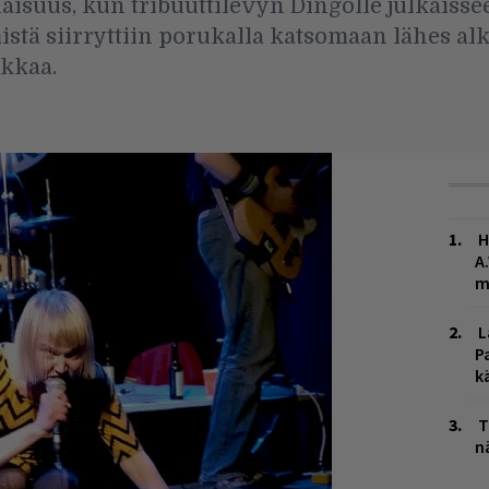
isuus, kun tribuuttilevyn Dingolle julkaisse
istä siirryttiin porukalla katsomaan lähes 
kkaa.
H
A
m
L
P
k
T
n