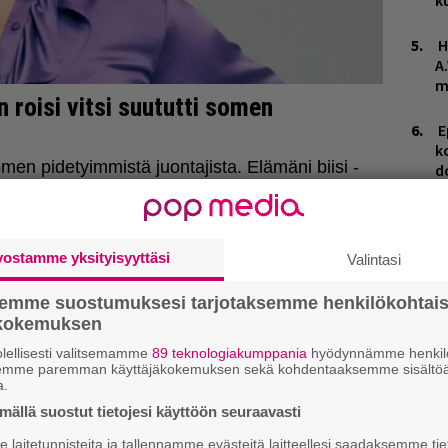
k
H
A
m
E
k
d
vostamme yksityisyyttäsi
Valintasi
semme suostumuksesi tarjotaksemme henkilökohtai
ökokemuksen
lellisesti valitsemamme
89 teknologiakumppania
hyödynnämme henkilö
semme paremman käyttäjäkokemuksen sekä kohdentaaksemme sisältöä
a.
ällä suostut tietojesi käyttöön seuraavasti
laitetunnisteita ja tallennamme evästeitä laitteellesi saadaksemme tie