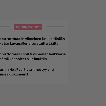
LUETUIMMAT NYT
ppu Normaalin viimeinen keikka tänään
 katso kuvagalleria torstailta täältä
ppu Normaali soitti viimeisen keikkansa
 nämä kappaleet sillä kuultiin
ushin Neil Peartista ilmestyy ensi
uussa dokumentti