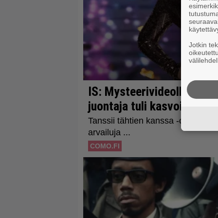
esimerkiks
tutustuma
seuraaval
käytettäv
Jotkin te
oikeutett
välilehdel