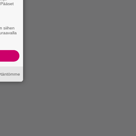
. Pääset
e
n siihen
uraavalla
äytäntömme