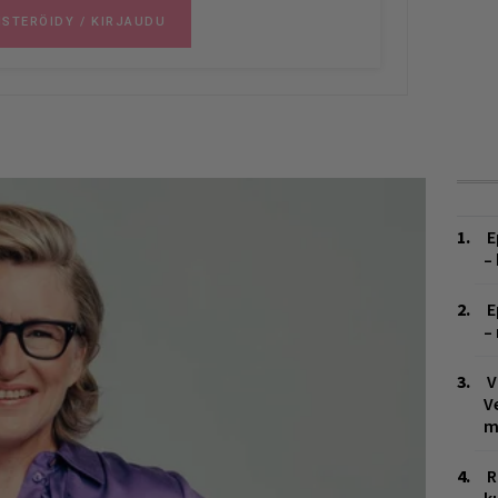
E
–
E
–
V
V
m
R