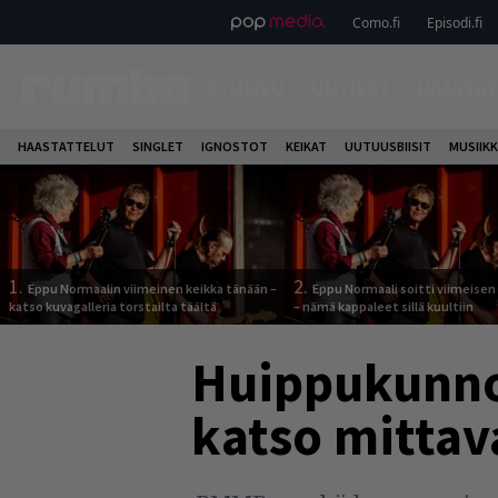
Como.fi
Episodi.fi
ETUSIVU
UUTISET
HAASTAT
HAASTATTELUT
SINGLET
IGNOSTOT
KEIKAT
UUTUUSBIISIT
MUSIIKK
1.
2.
Eppu Normaalin viimeinen keikka tänään –
Eppu Normaali soitti viimeisen
katso kuvagalleria torstailta täältä
– nämä kappaleet sillä kuultiin
Huippukunnos
katso mittav