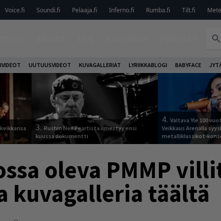
Voice.fi
Soundi.fi
Pelaaja.fi
Inferno.fi
Rumba.fi
Tilt.fi
Metel
TELUT
ARVIOT
LIVE
KOLUMNIT
PODCAST
IVIDEOT
UUTUUSVIDEOT
KUVAGALLERIAT
LYRIIKKABLOGI
BABYFACE
JYT
4.
Valtava Yle 100 vu
3.
 keikkansa
Rushin Neil Peartista ilmestyy ensi
Veikkaus Arenalla syy
kuussa dokumentti
metalliklassikot-kons
sa oleva PMMP villit
a kuvagalleria täältä