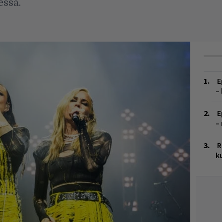
ssä.
E
–
E
–
R
k