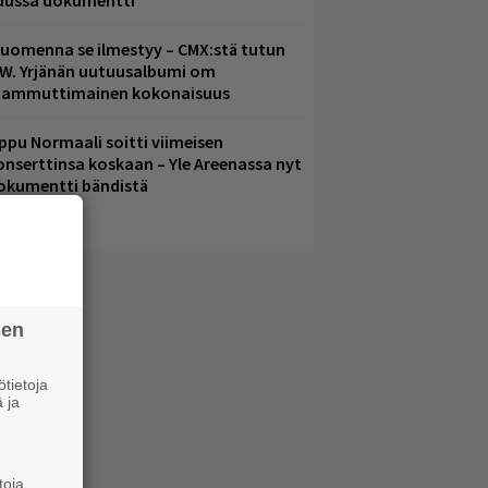
uussa dokumentti
uomenna se ilmestyy – CMX:stä tutun
.W. Yrjänän uutuusalbumi om
ammuttimainen kokonaisuus
ppu Normaali soitti viimeisen
onserttinsa koskaan – Yle Areenassa nyt
okumentti bändistä
sen
tietoja
 ja
toja