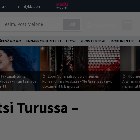
i.net
Leffatykki.com
Etsi
KIRJAUDU
ÄKESÄ GO GO
ENNAKKOKUUNTELU
FLOW
FLOW FESTIVAL
DOKUMENTIT
5.
6.
otta -tapahtuma
Eppu Normaali soitti viimeisen
Huomen
skuussa – muista myös
konserttinsa koskaan – Yle Areenassa nyt
A.W. Yrjä
ertti
dokumentti bändistä
mammutti
si Turussa –