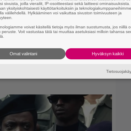
i sivuista, joilla vierailit, IP-osoitteestasi sekä laitteesi ominaisuuksista
an yksityiskohtaisesti käyttötarkoituksiin ja teknologiakumppaneihimm
la välilehdellä. Hylkääminen voi vaikuttaa sivuston toimivuuteen ja
yyteen.
knologiamme voivat käsitellä tietoja myös ilman suostumusta, jos niillä o
u peruste. Voit vastustaa tätä tai muuttaa asetuksiasi milloin tahansa se
lä.
Omat valintani
Hyväksyn kaikki
Tietosuojak