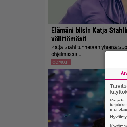
Ar
Tarvit
käytt
Me ja huo
tarjotak
mainoksi
Hyväksym
Käytämme 