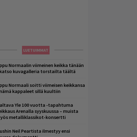
LUETUIMMAT
ppu Normaalin viimeinen keikka tänään
 katso kuvagalleria torstailta täältä
ppu Normaali soitti viimeisen keikkansa
 nämä kappaleet sillä kuultiin
altava Yle 100 vuotta -tapahtuma
eikkaus Arenalla syyskuussa – muista
yös metalliklassikot-konsertti
ushin Neil Peartista ilmestyy ensi