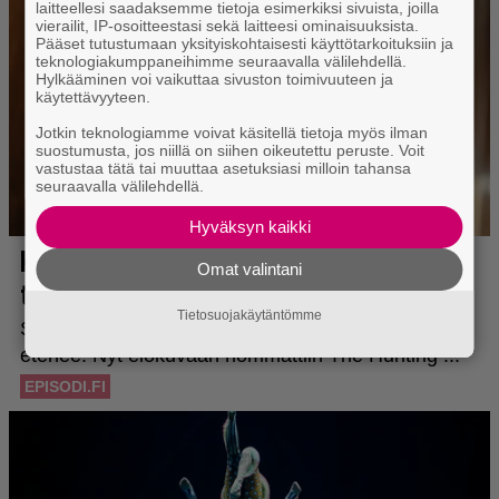
laitteellesi saadaksemme tietoja esimerkiksi sivuista, joilla
vierailit, IP-osoitteestasi sekä laitteesi ominaisuuksista.
Pääset tutustumaan yksityiskohtaisesti käyttötarkoituksiin ja
teknologiakumppaneihimme seuraavalla välilehdellä.
Hylkääminen voi vaikuttaa sivuston toimivuuteen ja
käytettävyyteen.
Jotkin teknologiamme voivat käsitellä tietoja myös ilman
suostumusta, jos niillä on siihen oikeutettu peruste. Voit
vastustaa tätä tai muuttaa asetuksiasi milloin tahansa
seuraavalla välilehdellä.
Hyväksyn kaikki
Omat valintani
Tietosuojakäytäntömme