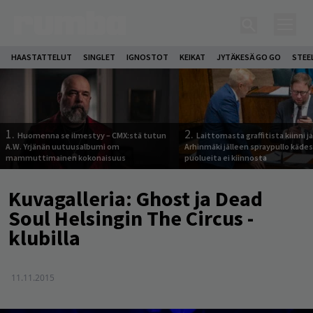
HAASTATTELUT
SINGLET
IGNOSTOT
KEIKAT
JYTÄKESÄ GO GO
STEE
1.
2.
Huomenna se ilmestyy – CMX:stä tutun
Laittomasta graffitista kiinni 
A.W. Yrjänän uutuusalbumi om
Arhinmäki jälleen spraypullo kädes
mammuttimainen kokonaisuus
puolueita ei kiinnosta
Kuvagalleria: Ghost ja Dead
Soul Helsingin The Circus -
klubilla
11.11.2015