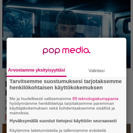
Arvostamme yksityisyyttäsi
Valintasi
Tarvitsemme suostumuksesi tarjotaksemme
henkilökohtaisen käyttökokemuksen
Me ja huolellisesti valitsemamme
89 teknologiakumppania
hyödynnämme henkilötietoja tarjotaksemme paremman
käyttäjäkokemuksen sekä kohdentaaksemme sisältöä ja
mainoksia.
Hyväksymällä suostut tietojesi käyttöön seuraavasti
Käytämme laitetunnisteita ja tallennamme evästeitä