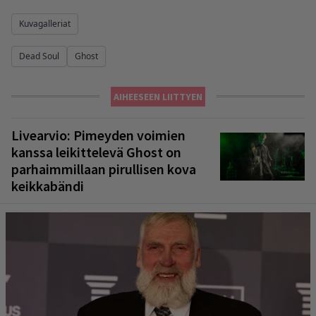
Kuvagalleriat
Dead Soul
Ghost
AIHEESEEN LIITTYEN
Livearvio: Pimeyden voimien
kanssa leikittelevä Ghost on
parhaimmillaan pirullisen kova
keikkabändi