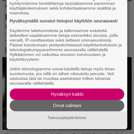
hyödynnämme henkilötietoja tarjotaksemme paremman
käyttäjäkokemuksen sekä kohdentaaksemme sisältöä ja
mainoksia.
Hyväksymällä suostut tietojesi käyttöön seuraavasti
Käytämme laitetunnisteita ja tallennamme evästeitä
laitteellesi saadaksemme tietoja esimerkiksi sivuista, joilla
vierailit, IP-osoitteestasi sekä laitteesi ominaisuuksista.
Pääset tutustumaan yksityiskohtaisesti käyttötarkoituksiin ja
teknologiakumppaneihimme seuraavalla välilehdellä.
Hylkääminen voi vaikuttaa sivuston toimivuuteen ja
käytettävyyteen.
Jotkin teknologiamme voivat käsitellä tietoja myös ilman
suostumusta, jos niillä on siihen oikeutettu peruste. Voit
vastustaa tätä tai muuttaa asetuksiasi milloin tahansa
seuraavalla välilehdellä.
Hyväksyn kaikki
Omat valintani
Tietosuojakäytäntömme