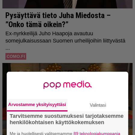
Arvostamme yksityisyyttäsi
Valintasi
Tarvitsemme suostumuksesi tarjotaksemme
henkilökohtaisen käyttökokemuksen
Me ja huolellisesti valitsemamme
89 teknologiakumppania