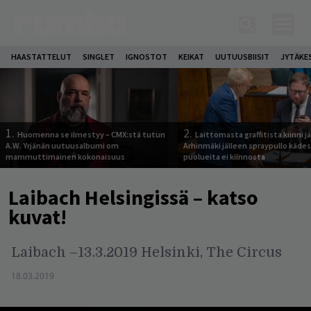
HAASTATTELUT
SINGLET
IGNOSTOT
KEIKAT
UUTUUSBIISIT
JYTÄKE
1.
2.
Huomenna se ilmestyy – CMX:stä tutun
Laittomasta graffitista kiinni 
A.W. Yrjänän uutuusalbumi om
Arhinmäki jälleen spraypullo kädes
mammuttimainen kokonaisuus
puolueita ei kiinnosta
Laibach Helsingissä – katso
kuvat!
Laibach –13.3.2019 Helsinki, The Circus
18.03.2019