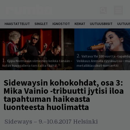
HAASTATTELUT
SINGLET
IGNOSTOT
KEIKAT
UUTUUSBIISIT
UUTUUS
2.
Valtava Yle 100 vuotta -tapah
1.
Eppu Normaalin viimeinen keikka tänään –
Veikkaus Arenalla syyskuussa – m
katso kuvagalleria torstailta täältä
metalliklassikot-konsertti
Sidewaysin kohokohdat, osa 3:
Mika Vainio -tribuutti jytisi iloa
tapahtuman haikeasta
luonteesta huolimatta
Sideways – 9.–10.6.2017 Helsinki