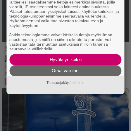
laitteellesi saadaksemme tietoja esimerkiksi sivuista, joilla
vierailit, IP-osoitteestasi sekä laitteesi ominaisuuksista.
Pääset tutustumaan yksityiskohtaisesti käyttötarkoituksiin ja
teknologiakumppaneihimme seuraavalla välilehdellä.
Hylkääminen voi vaikuttaa sivuston toimivuuteen ja
käytettävyyteen.
Jotkin teknologiamme voivat käsitellä tietoja myös ilman
suostumusta, jos niillä on siihen oikeutettu peruste. Voit
vastustaa tätä tai muuttaa asetuksiasi milloin tahansa
seuraavalla välilehdellä.
Hyväksyn kaikki
Omat valintani
Tietosuojakäytäntömme