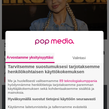
Arvostamme yksityisyyttäsi
Valintasi
Tarvitsemme suostumuksesi tarjotaksemme
henkilökohtaisen käyttökokemuksen
Me ja huolellisesti valitsemamme
89 teknologiakumppania
hyödynnämme henkilötietoja tarjotaksemme paremman
käyttäjäkokemuksen sekä kohdentaaksemme sisältöä ja
mainoksia.
Hyväksymällä suostut tietojesi käyttöön seuraavasti
Käytämme laitetunnisteita ja tallennamme evästeitä