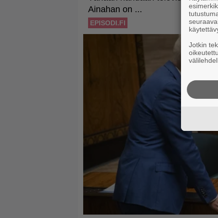
esimerkiks
tutustuma
seuraaval
käytettäv
Jotkin te
oikeutett
välilehdel