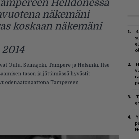
 Tampereen Helldonessa
avuotena näkemäni
aras koskaan näkemäni
4
s
e
 2014
o
H
at Oulu, Seinäjoki, Tampere ja Helsinki. Itse
v
aamisen tason ja jättämässä hyvästit
r
p
nvuodenaatonaattona Tampereen
T
e
Y
p
N