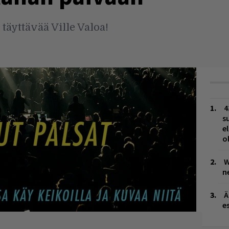
täyttävää Ville Valoa!
4
s
e
o
W
n
Ä
es