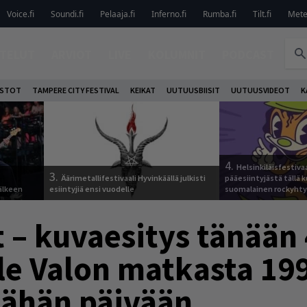
Voice.fi
Soundi.fi
Pelaaja.fi
Inferno.fi
Rumba.fi
Tilt.fi
Metel
TELUT
ARVIOT
LIVE
KOLUMNIT
PODCAST
OSTOT
TAMPERE CITY FESTIVAL
KEIKAT
UUTUUSBIISIT
UUTUUSVIDEOT
K
4.
Helsinkiläisfestiva
3.
Äärimetallifestivaali Hyvinkäällä julkisti
pääesiintyjästä tällä k
älkeen
esiintyjiä ensi vuodelle
suomalainen rockyhty
t – kuvaesitys tänään
lle Valon matkasta 19
 tähän päivään