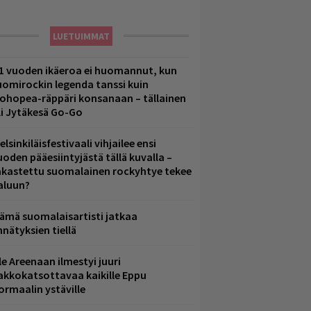
LUETUIMMAT
1 vuoden ikäeroa ei huomannut, kun
uomirockin legenda tanssi kuin
lohopea-räppäri konsanaan – tällainen
li Jytäkesä Go-Go
elsinkiläisfestivaali vihjailee ensi
uoden pääesiintyjästä tällä kuvalla –
akastettu suomalainen rockyhtye tekee
aluun?
ämä suomalaisartisti jatkaa
nnätyksien tiellä
le Areenaan ilmestyi juuri
akkokatsottavaa kaikille Eppu
ormaalin ystäville