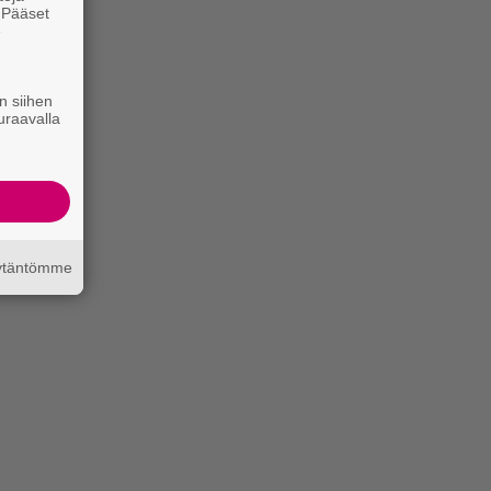
. Pääset
e
n siihen
uraavalla
äytäntömme