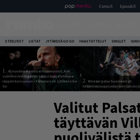
Como.fi
Episodi.fi
ETUSIVU
UUTISET
HAASTAT
STEELFEST
LISTAT
JYTÄKESÄ GO GO
HAASTATTELUT
SINGLET
IGN
1.
41 vuoden ikäeroa ei huomannut, kun
suomirockin legenda tanssi kuin elohopea-
2.
räppäri konsanaan – tällainen oli Jytäkesä Go-
Weezer palaa Suomeen yli
Go
neljännesvuosisadan odotuksen j
Valitut Palsa
täyttävän Vi
puolivälistä