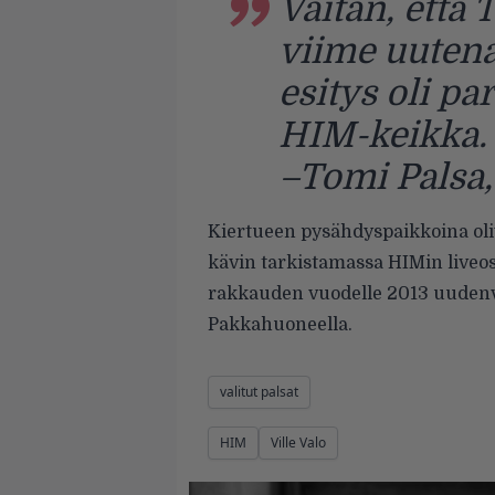
Väitän, että
viime uuten
esitys oli p
HIM-keikka.
–Tomi Palsa,
Kiertueen pysähdyspaikkoina oliv
kävin tarkistamassa HIMin liveos
rakkauden vuodelle 2013 uude
Pakkahuoneella.
valitut palsat
HIM
Ville Valo