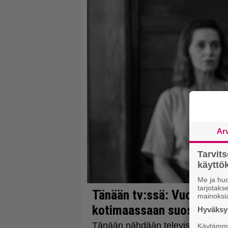
Ar
Tarvit
käytt
Me ja huo
tarjotak
mainoksi
Hyväksym
Käytämme 