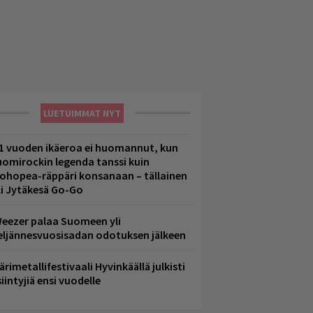
LUETUIMMAT NYT
1 vuoden ikäeroa ei huomannut, kun
uomirockin legenda tanssi kuin
lohopea-räppäri konsanaan – tällainen
li Jytäkesä Go-Go
eezer palaa Suomeen yli
eljännesvuosisadan odotuksen jälkeen
ärimetallifestivaali Hyvinkäällä julkisti
iintyjiä ensi vuodelle