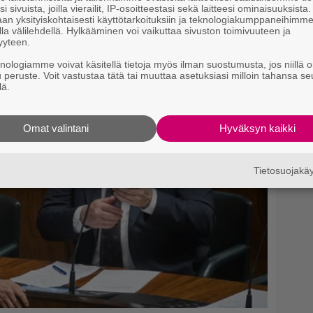
i sivuista, joilla vierailit, IP-osoitteestasi sekä laitteesi ominaisuuksista
an yksityiskohtaisesti käyttötarkoituksiin ja teknologiakumppaneihimm
la välilehdellä. Hylkääminen voi vaikuttaa sivuston toimivuuteen ja
yyteen.
knologiamme voivat käsitellä tietoja myös ilman suostumusta, jos niillä o
u peruste. Voit vastustaa tätä tai muuttaa asetuksiasi milloin tahansa se
lä.
Omat valintani
Hyväksyn kaikki
Tietosuojak