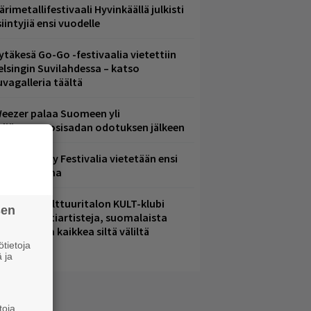
ärimetallifestivaali Hyvinkäällä julkisti
iintyjiä ensi vuodelle
ytäkesä Go-Go -festivaalia vietettiin
elsingin Suvilahdessa – katso
uvagalleria täältä
eezer palaa Suomeen yli
eljännesvuosisadan odotuksen jälkeen
ampere City Festivalia vietetään ensi
iikonloppuna
elsingin Kulttuuritalon KULT-klubi
sen
arjoaa kulttiartisteja, suomalaista
saamista ja kaikkea siltä väliltä
tietoja
 ja
toja