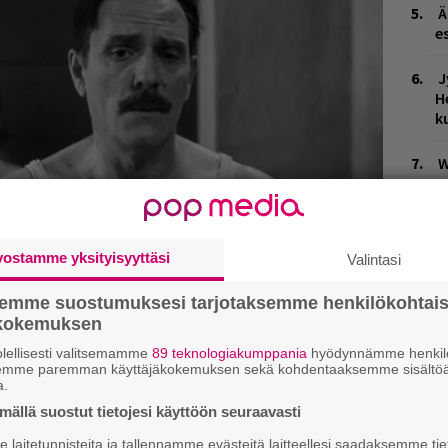
Ä
es
J
H
k
W
n
T
v
vostamme yksityisyyttäsi
Valintasi
H
semme suostumuksesi tarjotaksemme henkilökohtai
t
ökokemuksen
o
lellisesti valitsemamme
89 teknologiakumppania
hyödynnämme henkilö
semme paremman käyttäjäkokemuksen sekä kohdentaaksemme sisältöä
a.
ällä suostut tietojesi käyttöön seuraavasti
laitetunnisteita ja tallennamme evästeitä laitteellesi saadaksemme tie