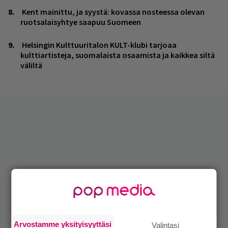
Kent mainittu, ja syystä: kovassa nosteessa olevan
ruotsalaisyhtye saapuu Suomeen
Helsingin Kulttuuritalon KULT-klubi tarjoaa
kulttiartisteja, suomalaista osaamista ja kaikkea siltä
väliltä
Arvostamme yksityisyyttäsi
Valintasi