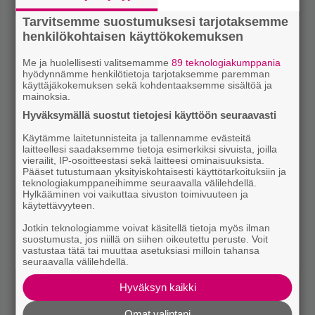
Tarvitsemme suostumuksesi tarjotaksemme
henkilökohtaisen käyttökokemuksen
Me ja huolellisesti valitsemamme
89 teknologiakumppania
hyödynnämme henkilötietoja tarjotaksemme paremman
käyttäjäkokemuksen sekä kohdentaaksemme sisältöä ja
mainoksia.
Hyväksymällä suostut tietojesi käyttöön seuraavasti
Käytämme laitetunnisteita ja tallennamme evästeitä
laitteellesi saadaksemme tietoja esimerkiksi sivuista, joilla
vierailit, IP-osoitteestasi sekä laitteesi ominaisuuksista.
Pääset tutustumaan yksityiskohtaisesti käyttötarkoituksiin ja
teknologiakumppaneihimme seuraavalla välilehdellä.
Hylkääminen voi vaikuttaa sivuston toimivuuteen ja
käytettävyyteen.
Jotkin teknologiamme voivat käsitellä tietoja myös ilman
suostumusta, jos niillä on siihen oikeutettu peruste. Voit
vastustaa tätä tai muuttaa asetuksiasi milloin tahansa
seuraavalla välilehdellä.
Hyväksyn kaikki
Omat valintani