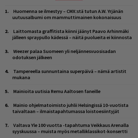
Huomenna se ilmestyy – CMX:stä tutun A.W. Yrjänän
uutuusalbumi om mammuttimainen kokonaisuus
Laittomasta graffitista kiinni jäänyt Paavo Arhinmäki
jälleen spraypullo kädessä – näitä puolueita ei kiinnosta
Weezer palaa Suomeen yli neljännesvuosisadan
odotuksen jälkeen
Tampereella sunnuntaina superpäivä – nämä artistit
mukana
Mainioita uutisia Remu Aaltosen faneille
Mainio ohjelmatoimisto juhlii Helsingissä 10-vuotista
taivaltaan – ilmaistapahtumassa loistoesiintyjät
Valtava Yle 100 vuotta -tapahtuma Veikkaus Arenalla
syyskuussa – muista myös metalliklassikot-konsertti