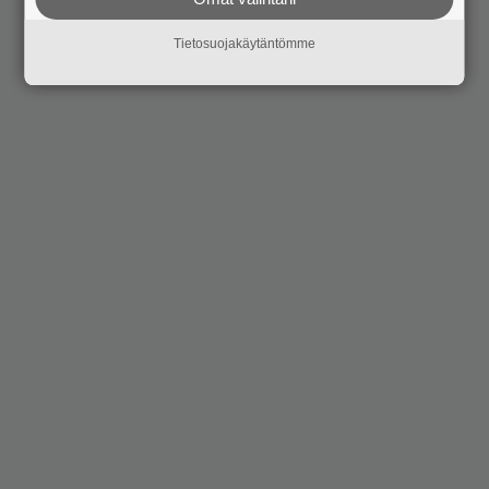
Tietosuojakäytäntömme