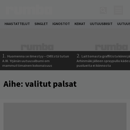
HAASTATTELUT
SINGLET
IGNOSTOT
KEIKAT
UUTUUSBIISIT
UUTUUS
1.
2.
Huomenna se ilmestyy – CMX:stä tutun
Laittomasta graffitista kiinni 
A.W. Yrjänän uutuusalbumi om
Arhinmäki jälleen spraypullo kädes
mammuttimainen kokonaisuus
puolueita ei kiinnosta
Aihe:
valitut palsat