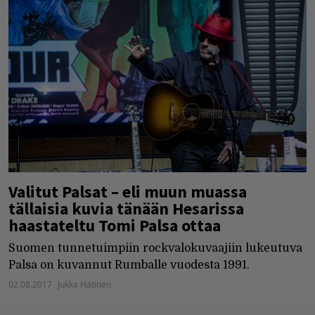
Valitut Palsat – eli muun muassa
tällaisia kuvia tänään Hesarissa
haastateltu Tomi Palsa ottaa
Suomen tunnetuimpiin rockvalokuvaajiin lukeutuva
Palsa on kuvannut Rumballe vuodesta 1991.
02.08.2017
Jukka Hätinen