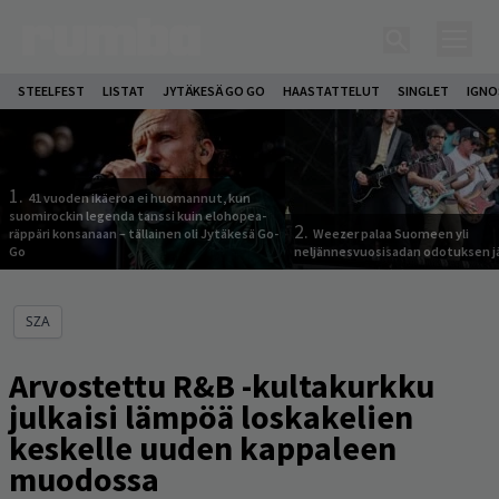
STEELFEST
LISTAT
JYTÄKESÄ GO GO
HAASTATTELUT
SINGLET
IGN
1.
41 vuoden ikäeroa ei huomannut, kun
suomirockin legenda tanssi kuin elohopea-
2.
räppäri konsanaan – tällainen oli Jytäkesä Go-
Weezer palaa Suomeen yli
Go
neljännesvuosisadan odotuksen j
SZA
Arvostettu R&B -kultakurkku
julkaisi lämpöä loskakelien
keskelle uuden kappaleen
muodossa