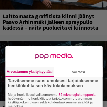
Laittomasta graffitista kiinni jäänyt
Paavo Arhinmäki jälleen spraypullo
kädessä – näitä puolueita ei kiinnosta
Arvostamme yksityisyyttäsi
Valintasi
Tarvitsemme suostumuksesi tarjotaksemme
henkilökohtaisen käyttökokemuksen
Me ja huolellisesti valitsemamme
89 teknologiakumppania
hyödynnämme henkilötietoja tarjotaksemme paremman
käyttäjäkokemuksen sekä kohdentaaksemme sisältöä ja
mainoksia.