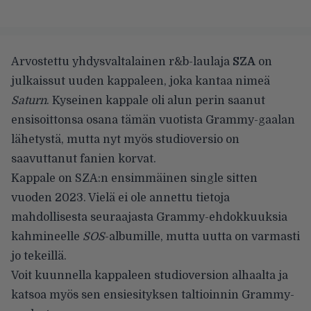
Arvostettu yhdysvaltalainen r&b-laulaja
SZA
on
julkaissut uuden kappaleen, joka kantaa nimeä
Saturn
. Kyseinen kappale oli alun perin saanut
ensisoittonsa osana tämän vuotista Grammy-gaalan
lähetystä, mutta nyt myös studioversio on
saavuttanut fanien korvat.
Kappale on SZA:n ensimmäinen single sitten
vuoden 2023. Vielä ei ole annettu tietoja
mahdollisesta seuraajasta Grammy-ehdokkuuksia
kahmineelle
SOS
-albumille, mutta uutta on varmasti
jo tekeillä.
Voit kuunnella kappaleen studioversion alhaalta ja
katsoa myös sen ensiesityksen taltioinnin Grammy-