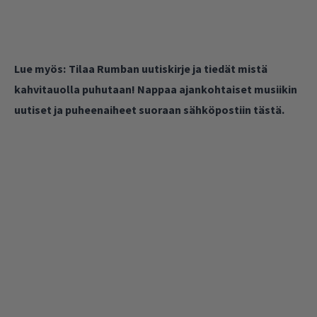
Lue myös:
Tilaa Rumban uutiskirje ja tiedät mistä
kahvitauolla puhutaan! Nappaa ajankohtaiset musiikin
uutiset ja puheenaiheet suoraan sähköpostiin tästä.