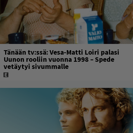
Tänään tv:ssä: Vesa-Matti Loiri palasi
Uunon rooliin vuonna 1998 – Spede
vetäytyi sivummalle