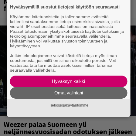
Mainioita uutisia Remu Aaltosen
faneille
Hyväksymällä suostut tietojesi käyttöön seuraavasti
Käytämme laitetunnisteita ja tallennamme evästeitä
laitteellesi saadaksemme tietoja esimerkiksi sivuista, joilla
vierailit, IP-osoitteestasi sekä laitteesi ominaisuuksista.
Pääset tutustumaan yksityiskohtaisesti käyttötarkoituksiin ja
teknologiakumppaneihimme seuraavalla välilehdellä.
Hylkääminen voi vaikuttaa sivuston toimivuuteen ja
käytettävyyteen.
Jotkin teknologiamme voivat käsitellä tietoja myös ilman
suostumusta, jos niillä on siihen oikeutettu peruste. Voit
vastustaa tätä tai muuttaa asetuksiasi milloin tahansa
seuraavalla välilehdellä.
Hyväksyn kaikki
Omat valintani
Tietosuojakäytäntömme
Weezer palaa Suomeen yli
neljännesvuosisadan odotuksen jälkeen