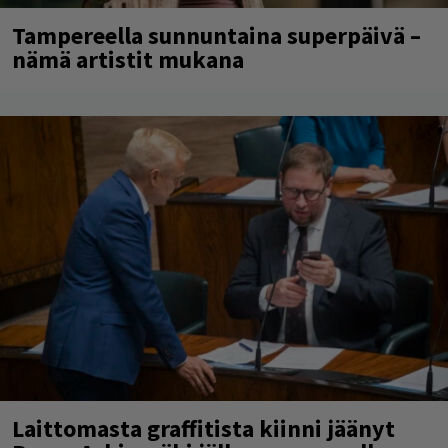
Tampereella sunnuntaina superpäivä –
nämä artistit mukana
Laittomasta graffitista kiinni jäänyt