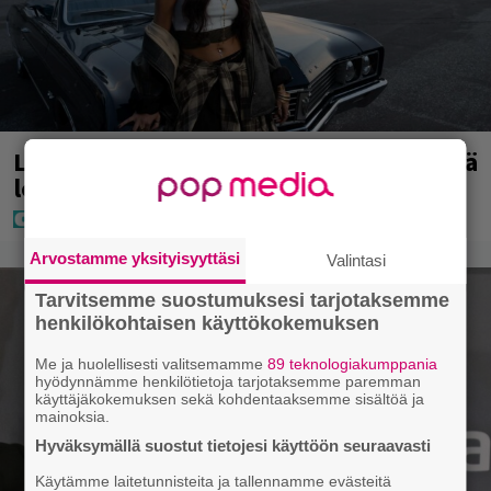
Laulaja Mirellan rantakuvat ovat täynnä
lomaa, aurinkoa ja iloa
Arvostamme yksityisyyttäsi
Valintasi
Tarvitsemme suostumuksesi tarjotaksemme
henkilökohtaisen käyttökokemuksen
Me ja huolellisesti valitsemamme
89 teknologiakumppania
hyödynnämme henkilötietoja tarjotaksemme paremman
käyttäjäkokemuksen sekä kohdentaaksemme sisältöä ja
mainoksia.
Hyväksymällä suostut tietojesi käyttöön seuraavasti
Käytämme laitetunnisteita ja tallennamme evästeitä