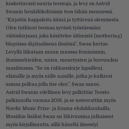
koskettavasti suuria teemoja, ja levy on Astrid
Swanin henkilökohtaisin teos tähän mennessä.
“Kirjoitin kappaleita äitinä ja tyttärenä olemisesta.
Olen tutkinut teemaa syvästi työstäessäni
väitöskirjaani, joka käsittelee äitimistä (mothering)
blogeissa digitaalisena ilmiönä”, Swan kertoo.
Levyllä liikutaan muun muassa feminismin,
ihmissuhteiden, unien, menetysten ja luovuuden
maailmassa. “Se on rakkauskirje lapsilleni,
elämälle ja myös niille naisille, jotka jo kulkivat
samaa polkua jolla itse olen”, Swan sanoo.
Astrid Swanin edellinen levy palkittiin Teosto-
palkinnolla vuonna 2018, ja se noteerattiin myös
Nordic Music Prize- ja Emma-ehdokkuuksilla.
Musiikin lisäksi Swan on lähivuosina julkaissut
myös kirjallisuutta, sillä häneltä ilmestyi