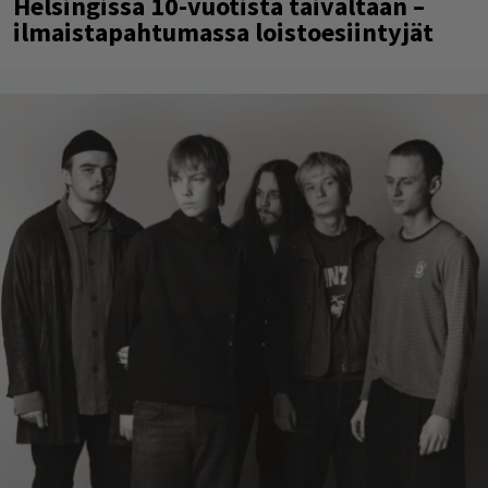
Helsingissä 10-vuotista taivaltaan –
ilmaistapahtumassa loistoesiintyjät