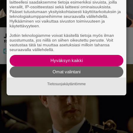
laitteellesi saadaksemme tietoja esimerkiksi sivuista, joilla
vierailit, IP-osoitteestasi sekä laitteesi ominaisuuksista.
Pääset tutustumaan yksityiskohtaisesti käyttötarkoituksiin ja
teknologiakumppaneihimme seuraavalla välilehdellä.
Hylkääminen voi vaikuttaa sivuston toimivuuteen ja
käytettävyyteen.
Jani Sieviseltä harvinainen kuva –
Jotkin teknologiamme voivat käsitellä tietoja myös ilman
suostumusta, jos niillä on siihen oikeutettu peruste. Voit
”Kaikki lapset samaan aikaan”
vastustaa tätä tai muuttaa asetuksiasi milloin tahansa
seuraavalla välilehdellä.
Hyväksyn kaikki
Omat valintani
Tietosuojakäytäntömme