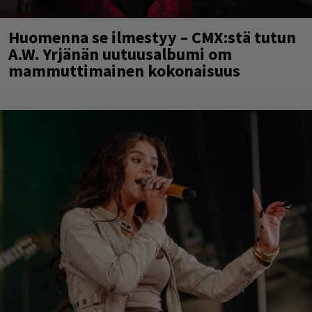
Huomenna se ilmestyy – CMX:stä tutun
A.W. Yrjänän uutuusalbumi om
mammuttimainen kokonaisuus