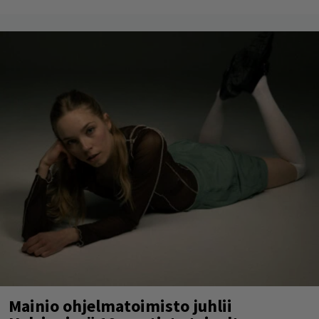
Mainio ohjelmatoimisto juhlii