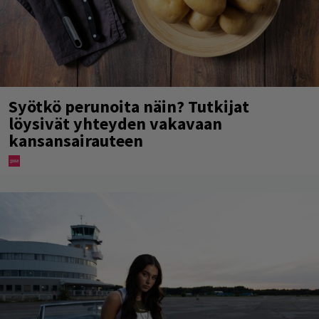
Syötkö perunoita näin? Tutkijat
löysivät yhteyden vakavaan
kansansairauteen