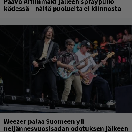
Paavo Arhinmäki jälleen spraypullo
kädessä – näitä puolueita ei kiinnosta
Weezer palaa Suomeen yli
neljännesvuosisadan odotuksen jälkeen