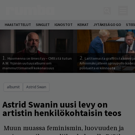
HAASTATTELUT
SINGLET
IGNOSTOT
KEIKAT
JYTÄKESÄ GO GO
STEE
1.
2.
Huomenna se ilmestyy – CMX:stä tutun
Laittomasta graffitista kiinni 
A.W. Yrjänän uutuusalbumi om
Arhinmäki jälleen spraypullo kädes
mammuttimainen kokonaisuus
puolueita ei kiinnosta
albumit
Astrid Swan
Astrid Swanin uusi levy on
artistin henkilökohtaisin teos
Muun muassa feminismin, luovuuden ja