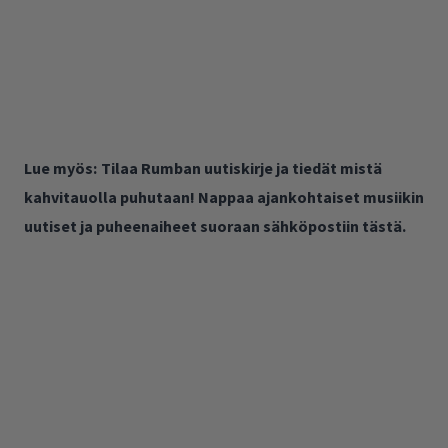
Lue myös:
Tilaa Rumban uutiskirje ja tiedät mistä
kahvitauolla puhutaan! Nappaa ajankohtaiset musiikin
uutiset ja puheenaiheet suoraan sähköpostiin tästä.