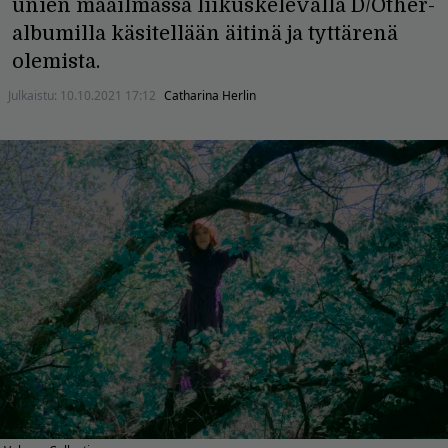
unien maailmassa liikuskelevalla D/Other-
albumilla käsitellään äitinä ja tyttärenä
olemista.
Julkaistu:
10.10.2021 17:12
Catharina Herlin