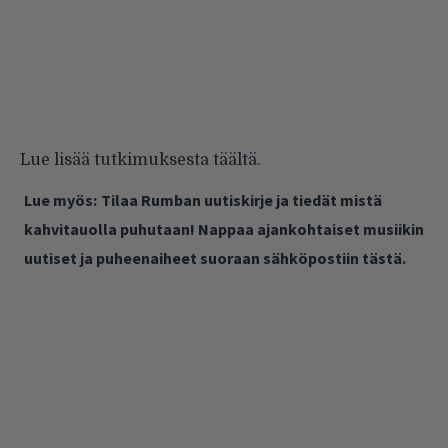
Lue lisää tutkimuksesta
täältä
.
Lue myös:
Tilaa Rumban uutiskirje ja tiedät mistä
kahvitauolla puhutaan! Nappaa ajankohtaiset musiikin
uutiset ja puheenaiheet suoraan sähköpostiin tästä.