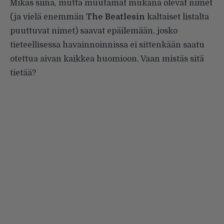
Mikäs siinä, mutta muutamat mukana olevat nimet
(ja vielä enemmän
The Beatlesin
kaltaiset listalta
puuttuvat nimet) saavat epäilemään, josko
tieteellisessa havainnoinnissa ei sittenkään saatu
otettua aivan kaikkea huomioon. Vaan mistäs sitä
tietää?