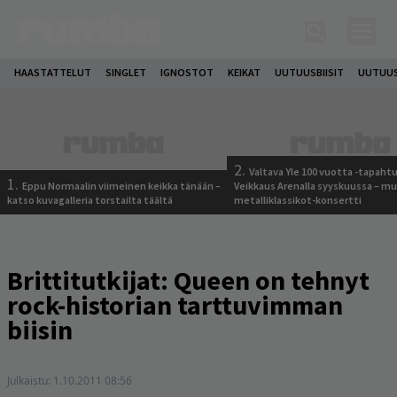
HAASTATTELUT
SINGLET
IGNOSTOT
KEIKAT
UUTUUSBIISIT
UUTUUS
2.
Valtava Yle 100 vuotta -tapah
1.
Eppu Normaalin viimeinen keikka tänään –
Veikkaus Arenalla syyskuussa – m
katso kuvagalleria torstailta täältä
metalliklassikot-konsertti
Brittitutkijat: Queen on tehnyt
rock-historian tarttuvimman
biisin
Julkaistu:
1.10.2011 08:56