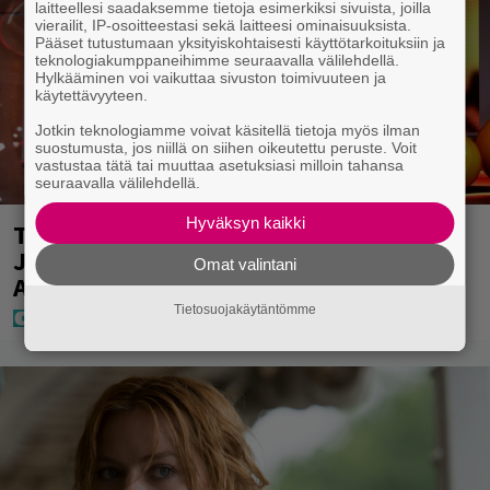
laitteellesi saadaksemme tietoja esimerkiksi sivuista, joilla
vierailit, IP-osoitteestasi sekä laitteesi ominaisuuksista.
Pääset tutustumaan yksityiskohtaisesti käyttötarkoituksiin ja
teknologiakumppaneihimme seuraavalla välilehdellä.
Hylkääminen voi vaikuttaa sivuston toimivuuteen ja
käytettävyyteen.
Jotkin teknologiamme voivat käsitellä tietoja myös ilman
suostumusta, jos niillä on siihen oikeutettu peruste. Voit
vastustaa tätä tai muuttaa asetuksiasi milloin tahansa
seuraavalla välilehdellä.
Hyväksyn kaikki
Täällä pelattiin lauantain Loton ja
Jokerin isot rahat – Tokmannilla,
Omat valintani
ABC:lla, netissä…
Tietosuojakäytäntömme