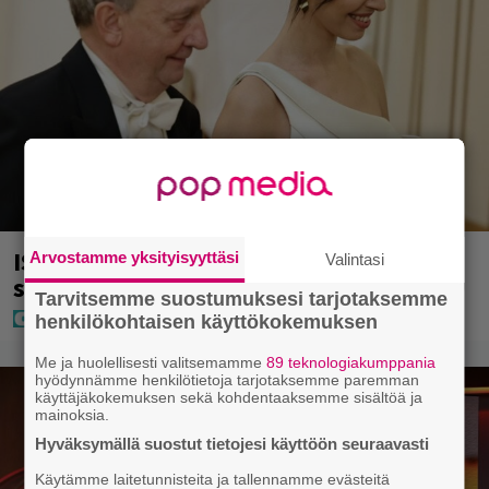
IS: Hjalliksen ja Jasminen häissä
Arvostamme yksityisyyttäsi
Valintasi
suomalainen supertähti
Tarvitsemme suostumuksesi tarjotaksemme
henkilökohtaisen käyttökokemuksen
Me ja huolellisesti valitsemamme
89 teknologiakumppania
hyödynnämme henkilötietoja tarjotaksemme paremman
käyttäjäkokemuksen sekä kohdentaaksemme sisältöä ja
mainoksia.
Hyväksymällä suostut tietojesi käyttöön seuraavasti
Käytämme laitetunnisteita ja tallennamme evästeitä