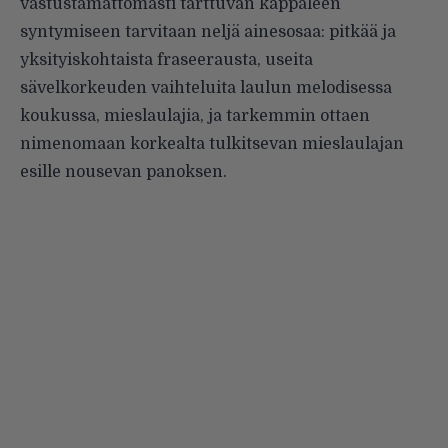
vastustamattomasti tarttuvan kappaleen
syntymiseen tarvitaan neljä ainesosaa: pitkää ja
yksityiskohtaista fraseerausta, useita
sävelkorkeuden vaihteluita laulun melodisessa
koukussa, mieslaulajia, ja tarkemmin ottaen
nimenomaan korkealta tulkitsevan mieslaulajan
esille nousevan panoksen.