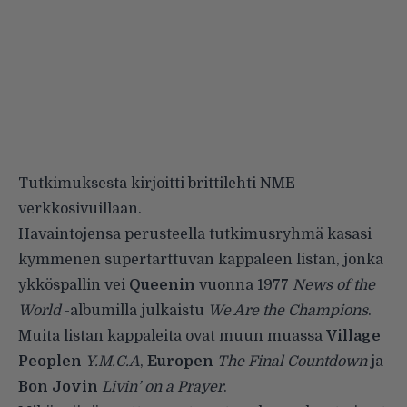
Tutkimuksesta kirjoitti brittilehti NME
verkkosivuillaan
.
Havaintojensa perusteella tutkimusryhmä kasasi
kymmenen supertarttuvan kappaleen listan, jonka
ykköspallin vei
Queenin
vuonna 1977
News of the
World
-albumilla julkaistu
We Are the Champions
.
Muita listan kappaleita ovat muun muassa
Village
Peoplen
Y.M.C.A
,
Europen
The Final Countdown
ja
Bon Jovin
Livin’ on a Prayer
.