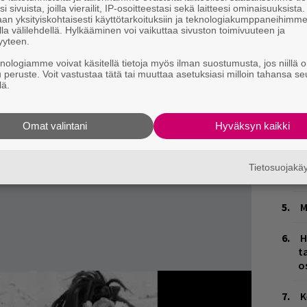
W
i sivuista, joilla vierailit, IP-osoitteestasi sekä laitteesi ominaisuuksista
n
an yksityiskohtaisesti käyttötarkoituksiin ja teknologiakumppaneihimm
la välilehdellä. Hylkääminen voi vaikuttaa sivuston toimivuuteen ja
yyteen.
Ä
es
knologiamme voivat käsitellä tietoja myös ilman suostumusta, jos niillä o
u peruste. Voit vastustaa tätä tai muuttaa asetuksiasi milloin tahansa se
lä.
L
P
k
Omat valintani
Hyväksyn kaikki
H
A
Tietosuojak
m
M
H
t
o
K