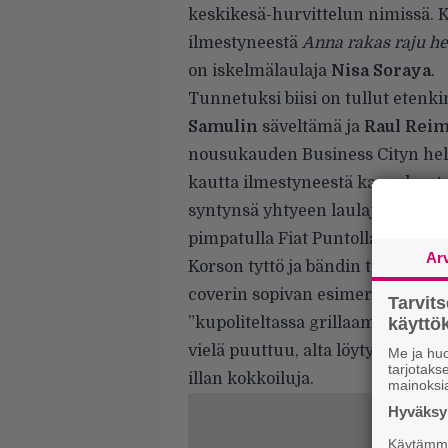
keskikesä-hurvittelun nimissä. K
ilmestyneestä
Anna rakas raju he
on iskelmälaulaja
Nisa Soraya
.
Tunnetuksi biisi on tullut etenk
Samulin
säveltämä ja
Raul Rei
nousukauden Business Cityn hellä
kautta ilmestyneestä kappaleesta
syntynsä yhtyeen laulajan
Korso
pimpatulla Fiat Puntolla Lahdesta
Ar
Korson tyttö ja bändin tuottaja
A
coverin sopivan esimerkiksi ”sou
Tarvit
”kupoliteltassa grillaamiseen”.
käytt
vielä puuttuu, alta löytyy yksi k
Me ja huo
tarjotak
illan kokkoiluja.
mainoksi
Hyväksym
Käytämme 