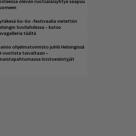
osteessa olevan ruotsalaisyhtye saapuu
uomeen
ytäkesä Go-Go -festivaalia vietettiin
elsingin Suvilahdessa – katso
uvagalleria täältä
ainio ohjelmatoimisto juhlii Helsingissä
0-vuotista taivaltaan –
lmaistapahtumassa loistoesiintyjät