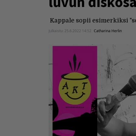
luvun diskosä
Kappale sopii esimerkiksi "s
Julkaistu:
25.6.2022 14:52
Catharina Herlin