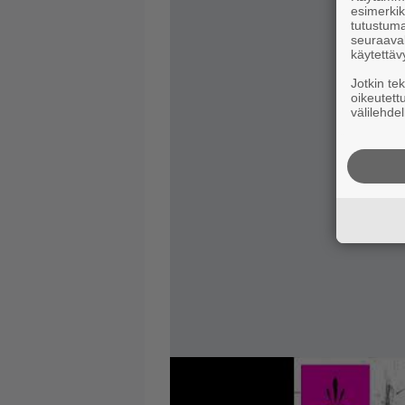
esimerkiks
tutustuma
seuraaval
käytettäv
Jotkin te
oikeutett
välilehdel