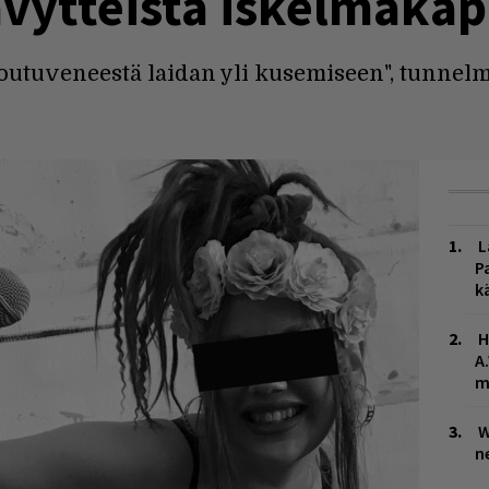
vytteistä iskelmäkap
outuveneestä laidan yli kusemiseen", tunnelm
L
P
k
H
A
m
W
n