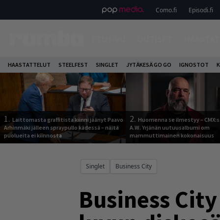
Como.fi
Episodi.fi
ETUSIVU
UUTISET
HAASTAT
HAASTATTELUT
STEELFEST
SINGLET
JYTÄKESÄ GO GO
IGNOSTOT
K
1.
2.
Laittomasta graffitista kiinni jäänyt Paavo
Huomenna se ilmestyy – CMX:s
Arhinmäki jälleen spraypullo kädessä – näitä
A.W. Yrjänän uutuusalbumi om
puolueita ei kiinnosta
mammuttimainen kokonaisuus
Singlet
Business City
Business City