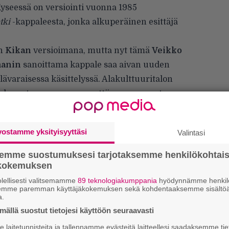
yseessä on versiointi vuonna 1985
tki
-kappaleesta, jonka alkuperäinen esittäjä
in
Kikan
versioimana, mutta nyt tämä
Veikko
manin
sanoittama kappale saa aivan uuden
varaisessa käsittelyssä. Alakulttuuritalon
 kerrotaan sen verran, että se on saanut
n tytön
kotikonnuilla, joille on matkustettu
 asti.
vostamme yksityisyyttäsi
Valintasi
imo Lahti
kuvailevat
Anna rakas raju hetki
-
tuveneestä laidan yli kusemiseen” tai
semme suostumuksesi tarjotaksemme henkilökohtai
 Jos siis tämän juhannuksen tunnuskappale
ökokemuksen
iihkeä ja sähköistävä vaihtoehto säestämään
lellisesti valitsemamme
89 teknologiakumppania
hyödynnämme henkilö
semme paremman käyttäjäkokemuksen sekä kohdentaaksemme sisältöä
a.
ällä suostut tietojesi käyttöön seuraavasti
laitetunnisteita ja tallennamme evästeitä laitteellesi saadaksemme tie