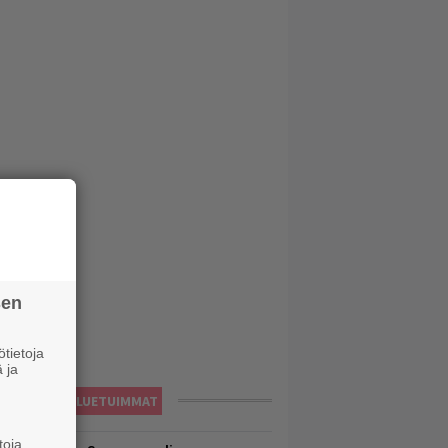
sen
tietoja
 ja
LUETUIMMAT
toja