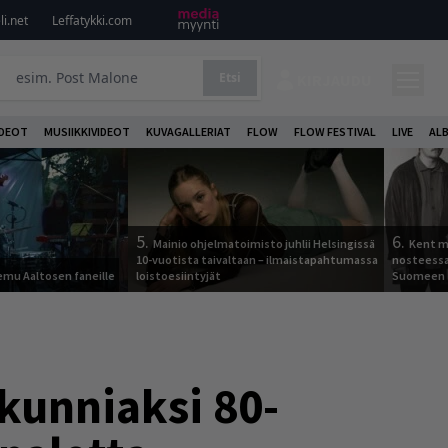
i.net
Leffatykki.com
Etsi
KIRJAUDU
DEOT
MUSIIKKIVIDEOT
KUVAGALLERIAT
FLOW
FLOW FESTIVAL
LIVE
AL
5.
6.
Mainio ohjelmatoimisto juhlii Helsingissä
Kent ma
10-vuotista taivaltaan – ilmaistapahtumassa
nosteessa
Remu Aaltosen faneille
loistoesiintyjät
Suomeen
kunniaksi 80-