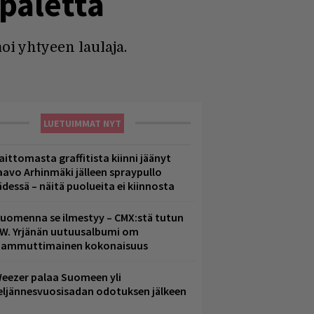
paletta
oi yhtyeen laulaja.
LUETUIMMAT NYT
aittomasta graffitista kiinni jäänyt
aavo Arhinmäki jälleen spraypullo
ädessä – näitä puolueita ei kiinnosta
uomenna se ilmestyy – CMX:stä tutun
.W. Yrjänän uutuusalbumi om
ammuttimainen kokonaisuus
eezer palaa Suomeen yli
eljännesvuosisadan odotuksen jälkeen