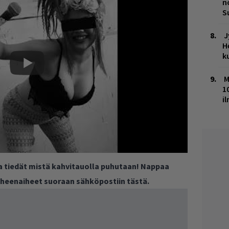
n
S
J
H
k
M
1
i
ja tiedät mistä kahvitauolla puhutaan! Nappaa
puheenaiheet suoraan sähköpostiin tästä.