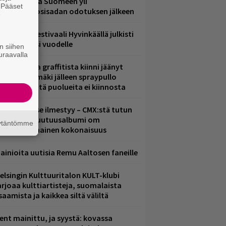
eezer palaa Suomeen yli
. Pääset
eljännesvuosisadan odotuksen jälkeen
e
ärimetallifestivaali Hyvinkäällä julkisti
iintyjiä ensi vuodelle
n siihen
uraavalla
aittomasta graffitista kiinni jäänyt
aavo Arhinmäki jälleen spraypullo
ädessä – näitä puolueita ei kiinnosta
uomenna se ilmestyy – CMX:stä tutun
.W. Yrjänän uutuusalbumi om
äytäntömme
ammuttimainen kokonaisuus
ainioita uutisia Remu Aaltosen faneille
elsingin Kulttuuritalon KULT-klubi
arjoaa kulttiartisteja, suomalaista
saamista ja kaikkea siltä väliltä
ent mainittu, ja syystä: kovassa