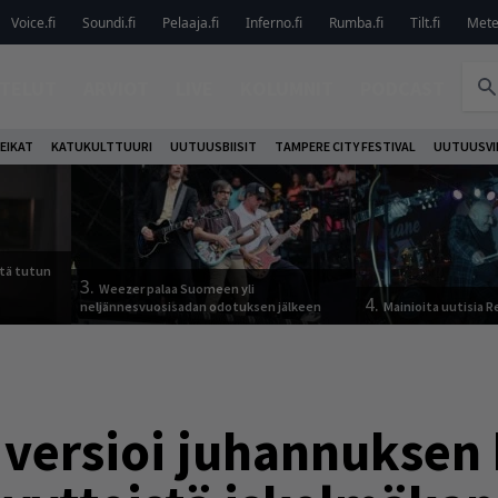
Voice.fi
Soundi.fi
Pelaaja.fi
Inferno.fi
Rumba.fi
Tilt.fi
Metel
TELUT
ARVIOT
LIVE
KOLUMNIT
PODCAST
EIKAT
KATUKULTTUURI
UUTUUSBIISIT
TAMPERE CITY FESTIVAL
UUTUUSVI
tä tutun
3.
Weezer palaa Suomeen yli
4.
neljännesvuosisadan odotuksen jälkeen
Mainioita uutisia 
 versioi juhannuksen 