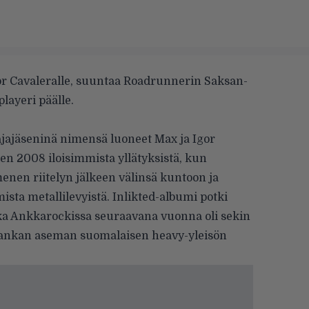
gor Cavaleralle, suuntaa Roadrunnerin Saksan-
playeri päälle.
jajäseninä nimensä luoneet Max ja Igor
en 2008 iloisimmista yllätyksistä, kun
enen riitelyn jälkeen välinsä kuntoon ja
sta metallilevyistä. Inlikted-albumi potki
ka Ankkarockissa seuraavana vuonna oli sekin
 vankan aseman suomalaisen heavy-yleisön