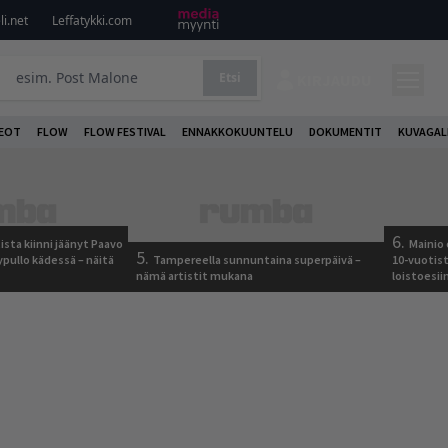
i.net
Leffatykki.com
Etsi
KIRJAUDU
DEOT
FLOW
FLOW FESTIVAL
ENNAKKOKUUNTELU
DOKUMENTIT
KUVAGAL
6.
ista kiinni jäänyt Paavo
Mainio 
5.
ypullo kädessä – näitä
Tampereella sunnuntaina superpäivä –
10-vuotis
nämä artistit mukana
loistoesii