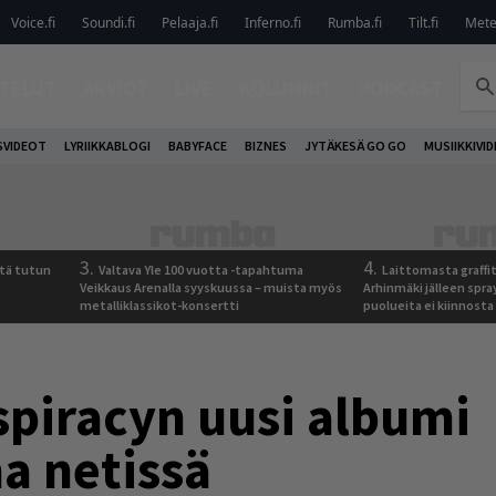
Voice.fi
Soundi.fi
Pelaaja.fi
Inferno.fi
Rumba.fi
Tilt.fi
Metel
TELUT
ARVIOT
LIVE
KOLUMNIT
PODCAST
VIDEOT
LYRIIKKABLOGI
BABYFACE
BIZNES
JYTÄKESÄ GO GO
MUSIIKKIVI
3.
4.
tä tutun
Valtava Yle 100 vuotta -tapahtuma
Laittomasta graffit
Veikkaus Arenalla syyskuussa – muista myös
Arhinmäki jälleen spra
metalliklassikot-konsertti
puolueita ei kiinnosta
spiracyn uusi albumi
a netissä