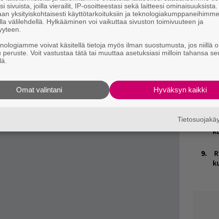
 ennakkoon Roadrunnerin
kotisivuilla
.
i sivuista, joilla vierailit, IP-osoitteestasi sekä laitteesi ominaisuuksista
an yksityiskohtaisesti käyttötarkoituksiin ja teknologiakumppaneihimm
T
on voi tarkastaa 10. kesäkuuta Tampereen
la välilehdellä. Hylkääminen voi vaikuttaa sivuston toimivuuteen ja
n
yyteen.
knologiamme voivat käsitellä tietoja myös ilman suostumusta, jos niillä o
M
u peruste. Voit vastustaa tätä tai muuttaa asetuksiasi milloin tahansa se
1
lä.
i
W
Omat valintani
Hyväksyn kaikki
n
Tietosuojak
B
k
R
k