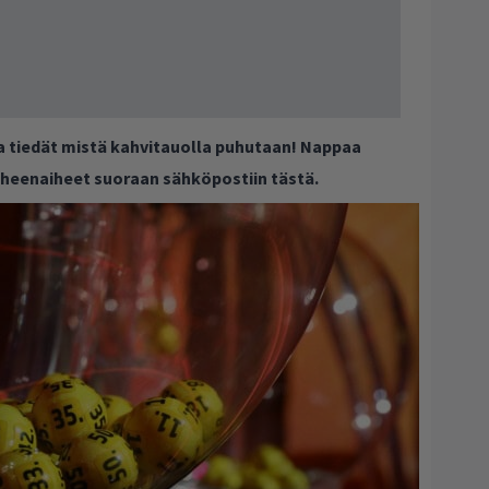
ja tiedät mistä kahvitauolla puhutaan! Nappaa
puheenaiheet suoraan sähköpostiin tästä.