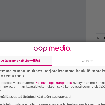
H
A
m
L
vostamme yksityisyyttäsi
Valintasi
P
k
semme suostumuksesi tarjotaksemme henkilökohtai
ökokemuksen
E
–
lellisesti valitsemamme
89 teknologiakumppania
hyödynnämme henkilö
semme paremman käyttäjäkokemuksen sekä kohdentaaksemme sisältöä
a.
V
Trauma julkaistaan 29. maaliskuuta. Nyt itse
ällä suostut tietojesi käyttöön seuraavasti
V
onko jälki yhtä tanakkaa kuin debyytillä, sillä
m
laitetunnisteita ja tallennamme evästeitä laitteellesi saadaksemme tie