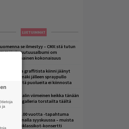
LUETUIMMAT
uomenna se ilmestyy – CMX:stä tutun
.W. Yrjänän uutuusalbumi om
ammuttimainen kokonaisuus
aittomasta graffitista kiinni jäänyt
aavo Arhinmäki jälleen spraypullo
ädessä – näitä puolueita ei kiinnosta
sen
ppu Normaalin viimeinen keikka tänään
 katso kuvagalleria torstailta täältä
tietoja
 ja
altava Yle 100 vuotta -tapahtuma
eikkaus Arenalla syyskuussa – muista
yös metalliklassikot-konsertti
toja