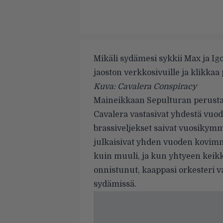
Mikäli sydämesi sykkii Max ja I
jaoston verkkosivuille ja klikkaa 
Kuva: Cavalera Conspiracy
Maineikkaan Sepulturan perusta
Cavalera vastasivat yhdestä vuod
brassiveljekset saivat vuosikymm
julkaisivat yhden vuoden kovimmi
kuin muuli, ja kun yhtyeen keik
onnistunut, kaappasi orkesteri
sydämissä.