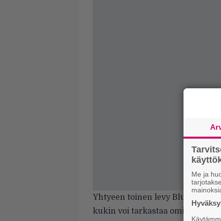
Ar
Tarvit
käytt
Me ja huo
tarjotak
mainoksi
Yhtyeen toinen levy Blunt Force 
Hyväksym
kukin voi tarkastaa omin korvin, 
Käytämme 