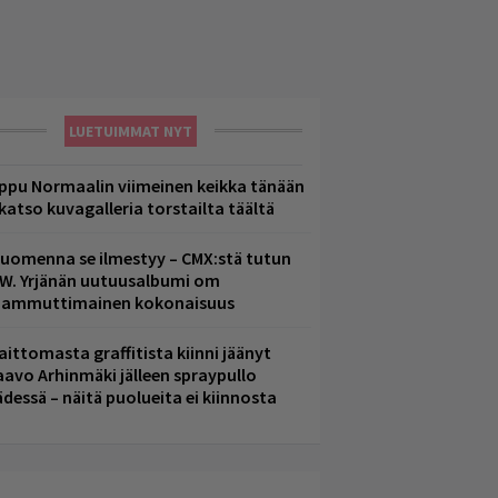
LUETUIMMAT NYT
ppu Normaalin viimeinen keikka tänään
 katso kuvagalleria torstailta täältä
uomenna se ilmestyy – CMX:stä tutun
.W. Yrjänän uutuusalbumi om
ammuttimainen kokonaisuus
aittomasta graffitista kiinni jäänyt
aavo Arhinmäki jälleen spraypullo
ädessä – näitä puolueita ei kiinnosta