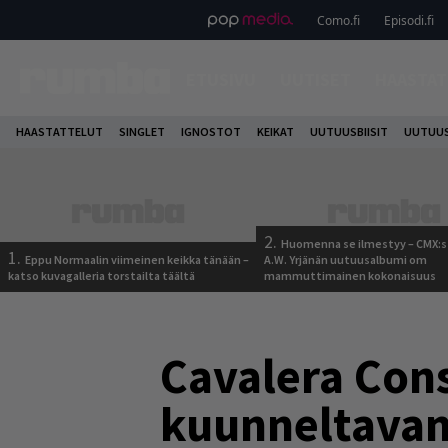
Como.fi
Episodi.fi
ETUSIVU
UUTISET
HAASTAT
HAASTATTELUT
SINGLET
IGNOSTOT
KEIKAT
UUTUUSBIISIT
UUTUUS
2.
Huomenna se ilmestyy – CMX:s
1.
Eppu Normaalin viimeinen keikka tänään –
A.W. Yrjänän uutuusalbumi om
katso kuvagalleria torstailta täältä
mammuttimainen kokonaisuus
Cavalera Con
kuunneltavan