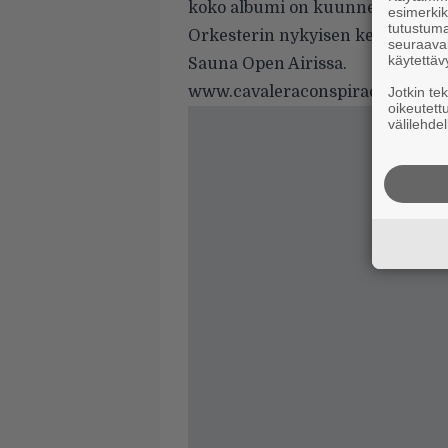
koko albumi on kuunneltavana
esimerkiks
tutustuma
Orkesterin nykyisen keikkakunn
seuraaval
käytettäv
Sauna Open Airissa.
www.cavaleraconspiracy.com
Jotkin te
oikeutett
välilehdel