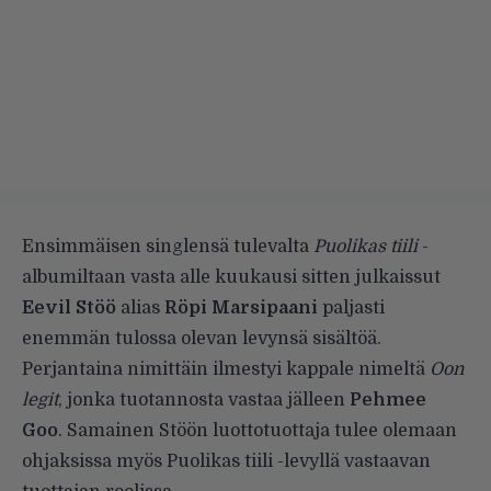
Ensimmäisen singlensä tulevalta
Puolikas
tiili
-
albumiltaan vasta
alle kuukausi
sitten julkaissut
Eevil Stöö
alias
Röpi Marsipaani
paljasti
enemmän tulossa olevan levynsä sisältöä.
Perjantaina nimittäin ilmestyi kappale nimeltä
Oon
legit
, jonka tuotannosta vastaa jälleen
Pehmee
Goo
. Samainen Stöön luottotuottaja tulee olemaan
ohjaksissa myös Puolikas tiili -levyllä vastaavan