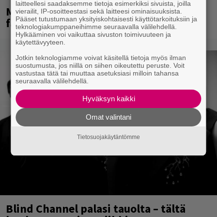
laitteellesi saadaksemme tietoja esimerkiksi sivuista, joilla
Mainioita uutisia Remu Aaltosen
vierailit, IP-osoitteestasi sekä laitteesi ominaisuuksista.
Pääset tutustumaan yksityiskohtaisesti käyttötarkoituksiin ja
faneille
teknologiakumppaneihimme seuraavalla välilehdellä.
Hylkääminen voi vaikuttaa sivuston toimivuuteen ja
käytettävyyteen.
Jotkin teknologiamme voivat käsitellä tietoja myös ilman
suostumusta, jos niillä on siihen oikeutettu peruste. Voit
vastustaa tätä tai muuttaa asetuksiasi milloin tahansa
seuraavalla välilehdellä.
Hyväksyn kaikki
Omat valintani
Tietosuojakäytäntömme
Blind Channel palasi tauolta – tältä