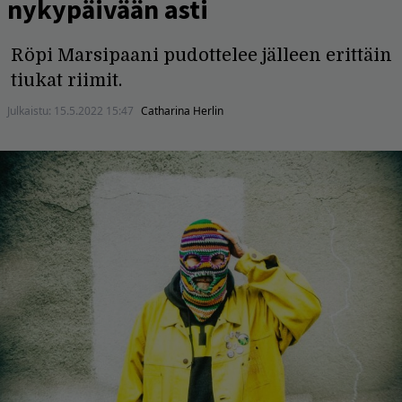
nykypäivään asti
Röpi Marsipaani pudottelee jälleen erittäin
tiukat riimit.
Julkaistu:
15.5.2022 15:47
Catharina Herlin