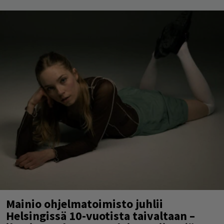
Mainio ohjelmatoimisto juhlii
Helsingissä 10-vuotista taivaltaan –