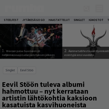
STEELFEST
JYTÄKESÄ GO GO
HAASTATTELUT
SINGLET
IGNOSTOT
T
1.
2.
Weezer palaa Suomeen yli
Äärimetallifestivaali Hyvinkäällä
neljännesvuosisadan odotuksen jälkeen
esiintyjiä ensi vuodelle
Singlet
Eevil Stöö
Eevil Stöön tuleva albumi
hahmottuu – nyt kerrataan
artistin lähtökohtia kaksioon
kasatuista kasvihuoneista