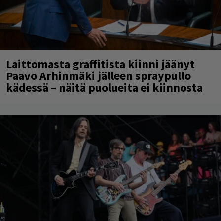
Laittomasta graffitista kiinni jäänyt
Paavo Arhinmäki jälleen spraypullo
kädessä – näitä puolueita ei kiinnosta