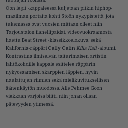
tuottajan roolissa.
Oon legit -kappaleessa kuljetaan pitkin hiphop-
maailman portaita kohti Stöön nykypistettä, jota
tukemassa ovat vuosien mittaan olleet niin
Tarjoustalon flanellipaidat, videovuokraamosta
haettu Beat Street -klassikkoelokuva, sekä
Kalifornia-räppäri
Celly Celin
Killa Kali
-albumi.
Kontrastina ilmiselvän taiturimaisen artistin
lähtökohdille kappale esittelee räppärin
nykyosaamisen skarppien läppien, hyvin
naulattujen riimien sekä mielikuvituksellisen
äänenkäytön muodossa. Alle Pehmee Goon
viekkaan varjoisa biitti, niin johan ollaan
pätevyyden ytimessä.