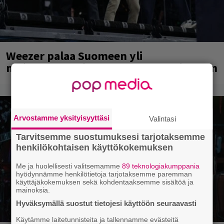
Weezer palaa Suomeen yli
neljännesvuosisadan odotuksen jälkeen
Arvostamme yksityisyyttäsi
Valintasi
Tarvitsemme suostumuksesi tarjotaksemme
henkilökohtaisen käyttökokemuksen
Me ja huolellisesti valitsemamme
89 teknologiakumppania
hyödynnämme henkilötietoja tarjotaksemme paremman
käyttäjäkokemuksen sekä kohdentaaksemme sisältöä ja
mainoksia.
Hyväksymällä suostut tietojesi käyttöön seuraavasti
Käytämme laitetunnisteita ja tallennamme evästeitä