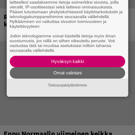
laitteellesi saadaksemme tietoja esimerkiksi sivuista, joilla
vierailit, IP-osoitteestasi sekä laitteesi ominaisuuksista.
Pääset tutustumaan yksityiskohtaisesti käyttötarkoituksiin ja
Rushin Neil Peartista ilmestyy ensi
teknologiakumppaneihimme seuraavalla välilehdellä.
Hylkääminen voi vaikuttaa sivuston toimivuuteen ja
kuussa dokumentti
käytettävyyteen.
Jotkin teknologiamme voivat käsitellä tietoja myös ilman
suostumusta, jos niillä on siihen oikeutettu peruste. Voit
vastustaa tätä tai muuttaa asetuksiasi milloin tahansa
seuraavalla välilehdellä.
Hyväksyn kaikki
Omat valintani
Tietosuojakäytäntömme
Eppu Normaalin viimeinen keikka