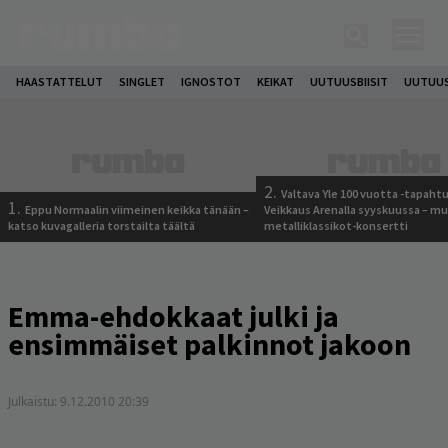
HAASTATTELUT
SINGLET
IGNOSTOT
KEIKAT
UUTUUSBIISIT
UUTUUS
2.
Valtava Yle 100 vuotta -tapah
1.
Eppu Normaalin viimeinen keikka tänään –
Veikkaus Arenalla syyskuussa – m
katso kuvagalleria torstailta täältä
metalliklassikot-konsertti
Emma-ehdokkaat julki ja
ensimmäiset palkinnot jakoon
Julkaistu:
9.12.2010 20:39