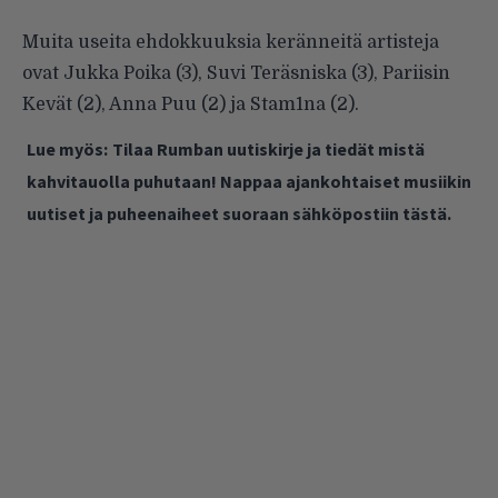
Muita useita ehdokkuuksia keränneitä artisteja
ovat
Jukka Poika
(3),
Suvi Teräsniska
(3),
Pariisin
Kevät
(2),
Anna Puu
(2) ja
Stam1na
(2).
Lue myös:
Tilaa Rumban uutiskirje ja tiedät mistä
kahvitauolla puhutaan! Nappaa ajankohtaiset musiikin
uutiset ja puheenaiheet suoraan sähköpostiin tästä.