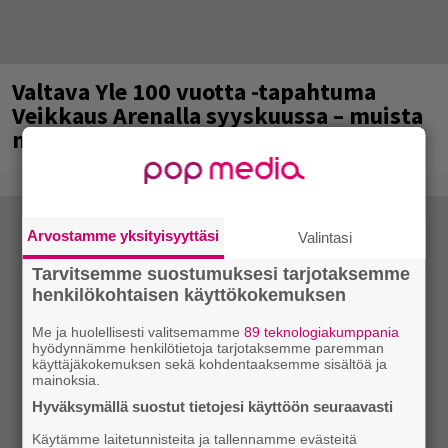
Valtava Yle 100 vuotta -tapahtuma
Veikkaus Arenalla syyskuussa – muista
myös metalliklassikot-konsertti
Arvostamme yksityisyyttäsi
Valintasi
Tarvitsemme suostumuksesi tarjotaksemme
henkilökohtaisen käyttökokemuksen
Me ja huolellisesti valitsemamme
89 teknologiakumppania
hyödynnämme henkilötietoja tarjotaksemme paremman
käyttäjäkokemuksen sekä kohdentaaksemme sisältöä ja
mainoksia.
Hyväksymällä suostut tietojesi käyttöön seuraavasti
Käytämme laitetunnisteita ja tallennamme evästeitä