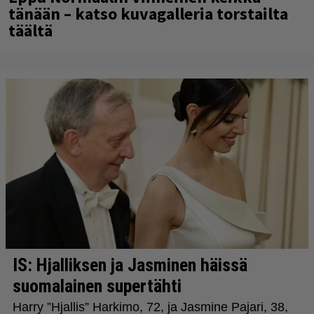
tänään – katso kuvagalleria torstailta
täältä