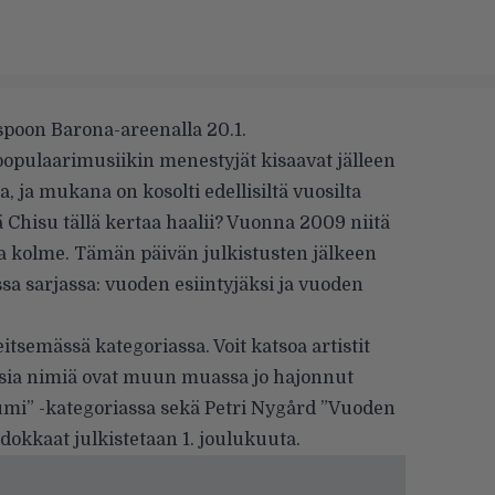
poon Barona-areenalla 20.1.
populaarimusiikin menestyjät kisaavat jälleen
ja mukana on kosolti edellisiltä vuosilta
 Chisu tällä kertaa haalii? Vuonna 2009 niitä
lla kolme. Tämän päivän julkistusten jälkeen
a sarjassa: vuoden esiintyjäksi ja vuoden
itsemässä kategoriassa. Voit katsoa artistit
isia nimiä ovat muun muassa jo hajonnut
mi” -kategoriassa sekä Petri Nygård ”Vuoden
hdokkaat julkistetaan 1. joulukuuta.