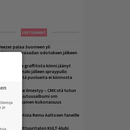
LUETUIMMAT
eezer palaa Suomeen yli
eljännesvuosisadan odotuksen jälkeen
aittomasta graffitista kiinni jäänyt
aavo Arhinmäki jälleen spraypullo
ädessä – näitä puolueita ei kiinnosta
sen
uomenna se ilmestyy – CMX:stä tutun
.W. Yrjänän uutuusalbumi om
ammuttimainen kokonaisuus
tietoja
 ja
ainioita uutisia Remu Aaltosen faneille
elsingin Kulttuuritalon KULT-klubi
toja