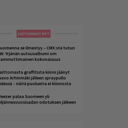
LUETUIMMAT NYT
uomenna se ilmestyy – CMX:stä tutun
.W. Yrjänän uutuusalbumi om
ammuttimainen kokonaisuus
aittomasta graffitista kiinni jäänyt
aavo Arhinmäki jälleen spraypullo
ädessä – näitä puolueita ei kiinnosta
eezer palaa Suomeen yli
eljännesvuosisadan odotuksen jälkeen