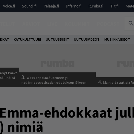
Voice.fi
Soundi.fi
Pelaaja.fi
Inferno.fi
Rumba.fi
Tilt.fi
Metel
TELUT
ARVIOT
LIVE
KOLUMNIT
PODCAST
EIKAT
KATUKULTTUURI
UUTUUSBIISIT
UUTUUSVIDEOT
MUSIIKKIVIDEOT
jäänyt Paavo
3.
sä – näitä
Weezer palaa Suomeen yli
4.
neljännesvuosisadan odotuksen jälkeen
Mainioita uutisia 
 Emma-ehdokkaat jul
n) nimiä