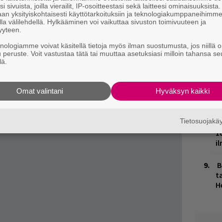
otain vammasta
”, kommentoi Kakka-hätä 77:n
t
i sivuista, joilla vierailit, IP-osoitteestasi sekä laitteesi ominaisuuksista
an yksityiskohtaisesti käyttötarkoituksiin ja teknologiakumppaneihimm
o
foorumilla tilannetta.
la välilehdellä. Hylkääminen voi vaikuttaa sivuston toimivuuteen ja
yyteen.
sanoi siis rumpali-Mirko, ei Teemu)
K
knologiamme voivat käsitellä tietoja myös ilman suostumusta, jos niillä o
n
ja tiedät mistä kahvitauolla puhutaan! Nappaa
u peruste. Voit vastustaa tätä tai muuttaa asetuksiasi milloin tahansa se
S
lä.
puheenaiheet suoraan sähköpostiin tästä.
J
H
Omat valintani
Hyväksyn kaikki
k
Tietosuojak
M
1
i
B
ta
H