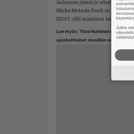
halaamas jotain ja sössöttämäs j
esimerkiks
tutustuma
Mirko Metsola Punk in Finlandin 
seuraaval
käytettäv
(EDIT: yllä mainitun lainauksen 
Jotkin te
Lue myös:
Tilaa Rumban uutiskirje 
oikeutett
välilehdel
ajankohtaiset musiikin uutiset ja 