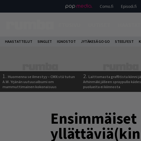
Como.fi
Episodi.fi
ETUSIVU
UUTISET
HAASTAT
HAASTATTELUT
SINGLET
IGNOSTOT
JYTÄKESÄ GO GO
STEELFEST
K
1.
2.
Huomenna se ilmestyy – CMX:stä tutun
Laittomasta graffitista kiinni 
A.W. Yrjänän uutuusalbumi om
Arhinmäki jälleen spraypullo kädes
mammuttimainen kokonaisuus
puolueita ei kiinnosta
Ensimmäiset
yllättäviä(ki