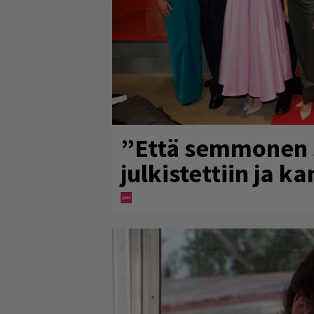
”Että semmonen si
julkistettiin ja k