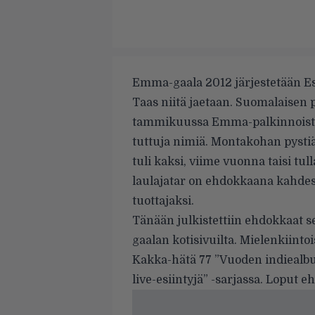
Emma-gaala 2012 järjestetään Es
Taas niitä jaetaan. Suomalaisen 
tammikuussa Emma-palkinnoista, 
tuttuja nimiä. Montakohan pystiä
tuli kaksi, viime vuonna taisi tu
laulajatar on ehdokkaana kahdess
tuottajaksi.
Tänään julkistettiin ehdokkaat se
gaalan kotisivuilta
. Mielenkiinto
Kakka-hätä 77 ”Vuoden indiealbu
live-esiintyjä” -sarjassa. Loput e