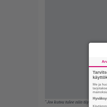
Ar
Tarvit
käytt
Me ja huo
tarjotak
mainoksi
Hyväksym
”
Jos kutsu tulee niin täytyy käydä
Käytämme 