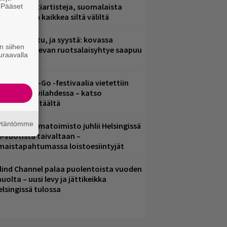
arjoaa kulttiartisteja, suomalaista
. Pääset
e
saamista ja kaikkea siltä väliltä
ent mainittu, ja syystä: kovassa
n siihen
osteessa olevan ruotsalaisyhtye saapuu
uraavalla
uomeen
ytäkesä Go-Go -festivaalia vietettiin
elsingin Suvilahdessa – katso
uvagalleria täältä
äytäntömme
ainio ohjelmatoimisto juhlii Helsingissä
0-vuotista taivaltaan –
lmaistapahtumassa loistoesiintyjät
lind Channel palaa puolentoista vuoden
uolta – uusi levy ja jättikeikka
elsingissä tulossa