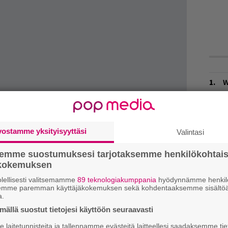
W
n
L
P
vostamme yksityisyyttäsi
Valintasi
k
semme suostumuksesi tarjotaksemme henkilökohtai
H
ökokemuksen
A
m
lellisesti valitsemamme
89 teknologiakumppania
hyödynnämme henkilö
semme paremman käyttäjäkokemuksen sekä kohdentaaksemme sisältöä
a.
M
ällä suostut tietojesi käyttöön seuraavasti
 kraka vinos juomassa ilmaiset viinat pois. Ja
H
laitetunnisteita ja tallennamme evästeitä laitteellesi saadaksemme tie