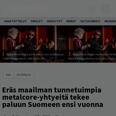
HAASTATTELUT
SINGLET
IGNOSTOT
KEIKAT
UUTUUSBIISIT
MUSIIKK
1.
2.
Eppu Normaali soitti viimeisen keikkansa
Eppu Normaalin viimeinen keik
– nämä kappaleet sillä kuultiin
katso kuvagalleria torstailta täält
live
Architects
Eräs maailman tunnetuimpia
metalcore-yhtyeitä tekee
paluun Suomeen ensi vuonna