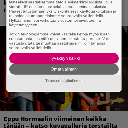
konserttinsa koskaan – Yle Areenassa
laitteellesi saadaksemme tietoja esimerkiksi sivuista, joilla
vierailit, IP-osoitteestasi sekä laitteesi ominaisuuksista.
nyt dokumentti bändistä
Pääset tutustumaan yksityiskohtaisesti käyttötarkoituksiin ja
teknologiakumppaneihimme seuraavalla välilehdellä.
Hylkääminen voi vaikuttaa sivuston toimivuuteen ja
käytettävyyteen.
Jotkin teknologiamme voivat käsitellä tietoja myös ilman
suostumusta, jos niillä on siihen oikeutettu peruste. Voit
vastustaa tätä tai muuttaa asetuksiasi milloin tahansa
seuraavalla välilehdellä.
Hyväksyn kaikki
Omat valintani
Tietosuojakäytäntömme
Eppu Normaalin viimeinen keikka
tänään – katso kuvagalleria torstailta