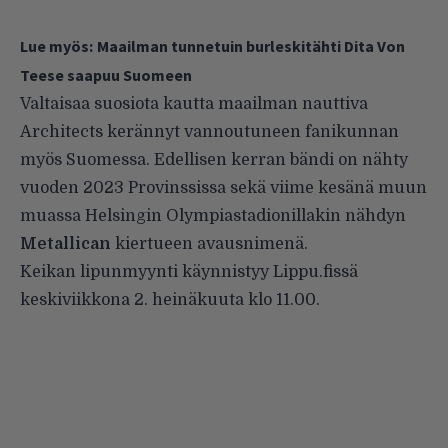
Lue myös:
Maailman tunnetuin burleskitähti Dita Von
Teese saapuu Suomeen
Valtaisaa suosiota kautta maailman nauttiva
Architects kerännyt vannoutuneen fanikunnan
myös Suomessa. Edellisen kerran bändi on nähty
vuoden 2023 Provinssissa sekä viime kesänä muun
muassa Helsingin Olympiastadionillakin nähdyn
Metallican
kiertueen avausnimenä.
Keikan lipunmyynti käynnistyy Lippu.fissä
keskiviikkona 2. heinäkuuta klo 11.00.