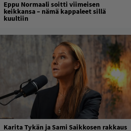
Eppu Normaali soitti viimeisen
keikkansa – nämä kappaleet sillä
kuultiin
Karita Tykän ja Sami Saikkosen rakkaus