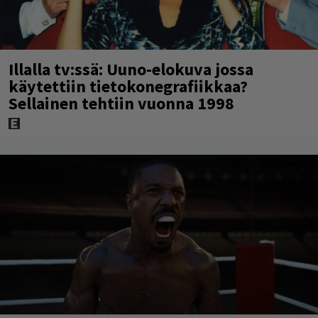
Illalla tv:ssä: Uuno-elokuva jossa
käytettiin tietokonegrafiikkaa?
Sellainen tehtiin vuonna 1998