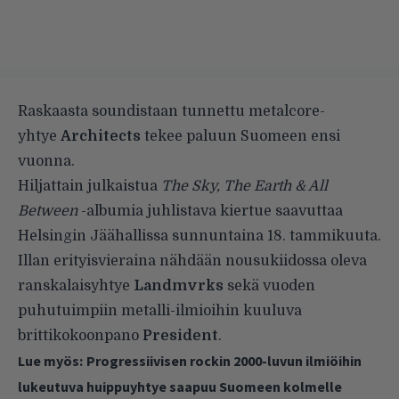
Raskaasta soundistaan tunnettu metalcore-
yhtye
Architects
tekee paluun Suomeen ensi
vuonna.
Hiljattain julkaistua
The Sky, The Earth & All
Between
-albumia juhlistava kiertue saavuttaa
Helsingin Jäähallissa sunnuntaina 18. tammikuuta.
Illan erityisvieraina nähdään nousukiidossa oleva
ranskalaisyhtye
Landmvrks
sekä vuoden
puhutuimpiin metalli-ilmioihin kuuluva
brittikokoonpano
President
.
Lue myös:
Progressiivisen rockin 2000-luvun ilmiöihin
lukeutuva huippuyhtye saapuu Suomeen kolmelle