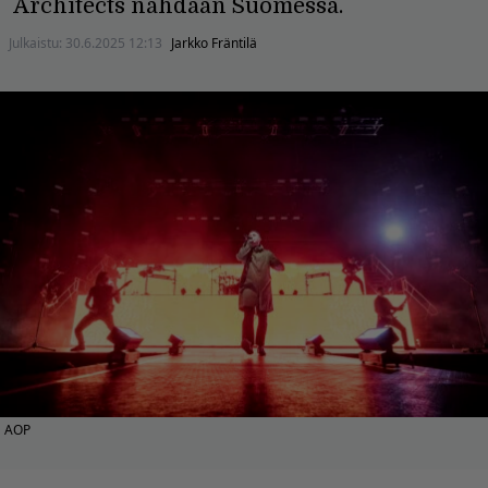
Architects nähdään Suomessa.
Julkaistu:
30.6.2025 12:13
Jarkko Fräntilä
AOP