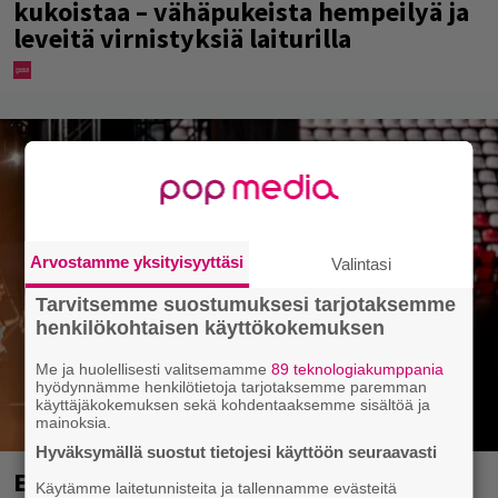
kukoistaa – vähäpukeista hempeilyä ja
leveitä virnistyksiä laiturilla
Arvostamme yksityisyyttäsi
Valintasi
Tarvitsemme suostumuksesi tarjotaksemme
henkilökohtaisen käyttökokemuksen
Me ja huolellisesti valitsemamme
89 teknologiakumppania
hyödynnämme henkilötietoja tarjotaksemme paremman
käyttäjäkokemuksen sekä kohdentaaksemme sisältöä ja
mainoksia.
Hyväksymällä suostut tietojesi käyttöön seuraavasti
Eppu Normaali soitti viimeisen
Käytämme laitetunnisteita ja tallennamme evästeitä