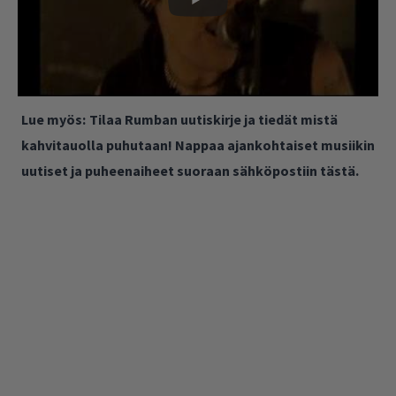
Lue myös:
Tilaa Rumban uutiskirje ja tiedät mistä
kahvitauolla puhutaan! Nappaa ajankohtaiset musiikin
uutiset ja puheenaiheet suoraan sähköpostiin tästä.