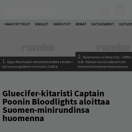
HAASTATTELUT
SINGLET
IGNOSTOT
KEIKAT
UUTUUSBIISIT
UUTUUS
2.
Huomenna se ilmestyy – CMX:s
1.
Eppu Normaalin viimeinen keikka tänään –
A.W. Yrjänän uutuusalbumi om
katso kuvagalleria torstailta täältä
mammuttimainen kokonaisuus
Gluecifer-kitaristi Captain
Poonin Bloodlights aloittaa
Suomen-minirundinsa
huomenna