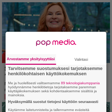
Arvostamme yksityisyyttäsi
Valintasi
Tarvitsemme suostumuksesi tarjotaksemme
henkilökohtaisen käyttökokemuksen
Me ja huolellisesti valitsemamme
89 teknologiakumppania
hyödynnämme henkilötietoja tarjotaksemme paremman
käyttäjäkokemuksen sekä kohdentaaksemme sisältöä ja
mainoksia.
Hyväksymällä suostut tietojesi käyttöön seuraavasti
Käytämme laitetunnisteita ja tallennamme evästeitä