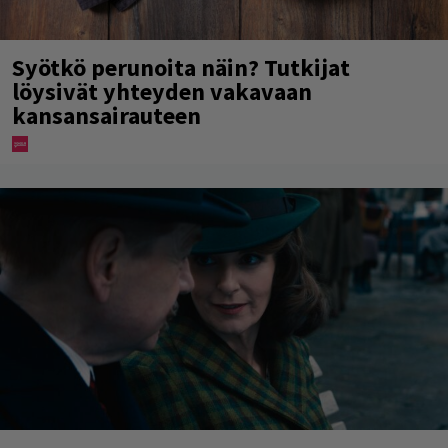
Syötkö perunoita näin? Tutkijat
löysivät yhteyden vakavaan
kansansairauteen