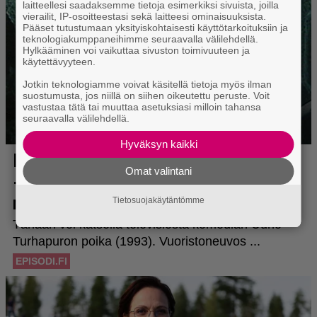
laitteellesi saadaksemme tietoja esimerkiksi sivuista, joilla
vierailit, IP-osoitteestasi sekä laitteesi ominaisuuksista.
Pääset tutustumaan yksityiskohtaisesti käyttötarkoituksiin ja
teknologiakumppaneihimme seuraavalla välilehdellä.
Hylkääminen voi vaikuttaa sivuston toimivuuteen ja
käytettävyyteen.
Jotkin teknologiamme voivat käsitellä tietoja myös ilman
suostumusta, jos niillä on siihen oikeutettu peruste. Voit
vastustaa tätä tai muuttaa asetuksiasi milloin tahansa
seuraavalla välilehdellä.
Hyväksyn kaikki
Omat valintani
Tietosuojakäytäntömme