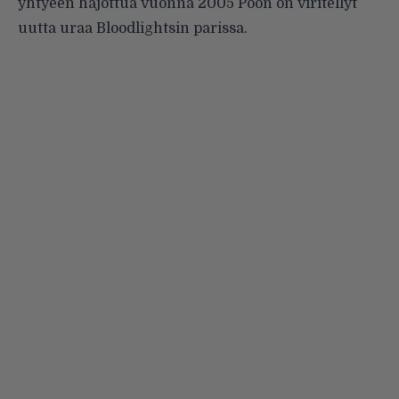
yhtyeen hajottua vuonna 2005 Poon on viritellyt
uutta uraa Bloodlightsin parissa.