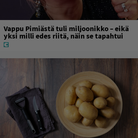
Vappu Pimiästä tuli miljoonikko – eikä
yksi milli edes riitä, näin se tapahtui