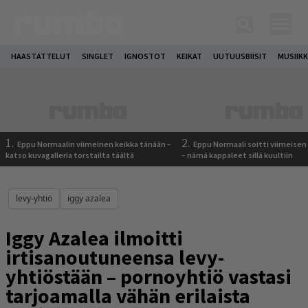
HAASTATTELUT
SINGLET
IGNOSTOT
KEIKAT
UUTUUSBIISIT
MUSIIKK
1.
2.
Eppu Normaalin viimeinen keikka tänään –
Eppu Normaali soitti viimeisen
katso kuvagalleria torstailta täältä
– nämä kappaleet sillä kuultiin
levy-yhtiö
iggy azalea
Iggy Azalea ilmoitti
irtisanoutuneensa levy-
yhtiöstään – pornoyhtiö vastasi
tarjoamalla vähän erilaista