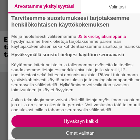
Arvostamme yksityisyyttäsi
Valintasi
Tarvitsemme suostumuksesi tarjotaksemme
henkilökohtaisen käyttökokemuksen
Me ja huolellisesti valitsemamme
89 teknologiakumppania
Eppu Normaalin viimeinen keikka
hyödynnämme henkilötietoja tarjotaksemme paremman
tänään – katso kuvagalleria torstailta
käyttäjäkokemuksen sekä kohdentaaksemme sisältöä ja mainoks
täältä
Hyväksymällä suostut tietojesi käyttöön seuraavasti
Käytämme laitetunnisteita ja tallennamme evästeitä laitteellesi
saadaksemme tietoja esimerkiksi sivuista, joilla vierailit, IP-
osoitteestasi sekä laitteesi ominaisuuksista. Pääset tutustumaan
yksityiskohtaisesti käyttötarkoituksiin ja teknologiakumppaneihi
seuraavalla välilehdellä. Hylkääminen voi vaikuttaa sivuston
toimivuuteen ja käytettävyyteen.
Jotkin teknologiamme voivat käsitellä tietoja myös ilman suostum
jos niillä on siihen oikeutettu peruste. Voit vastustaa tätä tai muut
asetuksiasi milloin tahansa seuraavalla välilehdellä.
Hyväksyn kaikki
Omat valintani