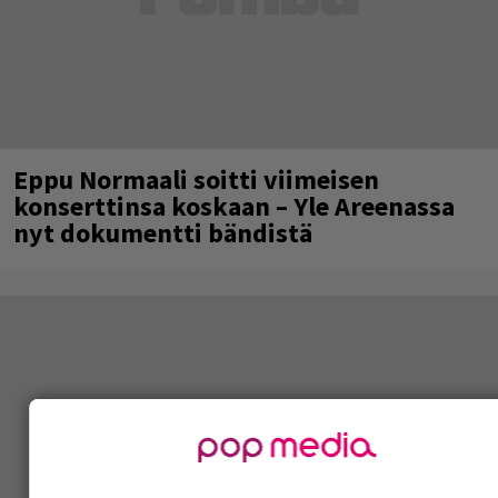
Eppu Normaali soitti viimeisen
konserttinsa koskaan – Yle Areenassa
nyt dokumentti bändistä