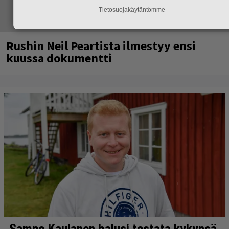
Tietosuojakäytäntömme
Rushin Neil Peartista ilmestyy ensi
kuussa dokumentti