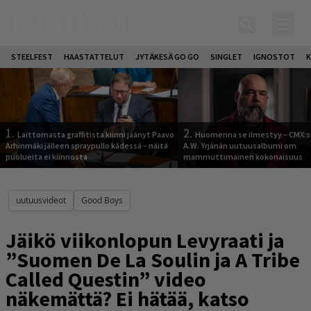
STEELFEST
HAASTATTELUT
JYTÄKESÄ GO GO
SINGLET
IGNOSTOT
K
1.
2.
Laittomasta graffitista kiinni jäänyt Paavo
Huomenna se ilmestyy – CMX:s
Arhinmäki jälleen spraypullo kädessä – näitä
A.W. Yrjänän uutuusalbumi om
puolueita ei kiinnosta
mammuttimainen kokonaisuus
uutuusvideot
Good Boys
Jäikö viikonlopun Levyraati ja
”Suomen De La Soulin ja A Tribe
Called Questin” video
näkemättä? Ei hätää, katso