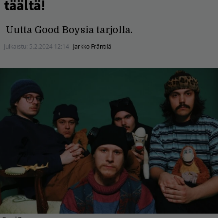
täältä!
Uutta Good Boysia tarjolla.
Julkaistu:
5.2.2024 12:14
Jarkko Fräntilä