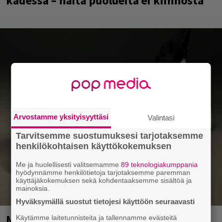
kädessä – näitä puolueita ei kiinnosta
Arvostamme yksityisyyttäsi
Valintasi
Tarvitsemme suostumuksesi tarjotaksemme
henkilökohtaisen käyttökokemuksen
Me ja huolellisesti valitsemamme
89 teknologiakumppania
hyödynnämme henkilötietoja tarjotaksemme paremman
käyttäjäkokemuksen sekä kohdentaaksemme sisältöä ja
mainoksia.
Hyväksymällä suostut tietojesi käyttöön seuraavasti
Mainio ohjelmatoimisto juhlii
Käytämme laitetunnisteita ja tallennamme evästeitä