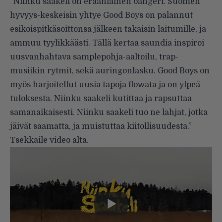
”Niinku saakeli on eräänlainen bängeri. Suomen
hyvyys-keskeisin yhtye Good Boys on palannut
esikoispitkäsoittonsa jälkeen takaisin laitumille, ja
ammuu tyylikkäästi. Tällä kertaa saundia inspiroi
uusvanhahtava samplepohja-aaltoilu, trap-
musiikin rytmit, sekä auringonlasku. Good Boys on
myös harjoitellut uusia tapoja flowata ja on ylpeä
tuloksesta. Niinku saakeli kutittaa ja rapsuttaa
samanaikaisesti. Niinku saakeli tuo ne lahjat, jotka
jäivät saamatta, ja muistuttaa kiitollisuudesta.”
Tsekkaile video alta.