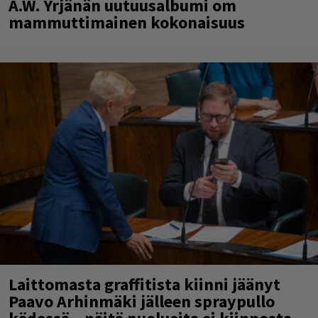
A.W. Yrjänän uutuusalbumi om
mammuttimainen kokonaisuus
Laittomasta graffitista kiinni jäänyt
Paavo Arhinmäki jälleen spraypullo