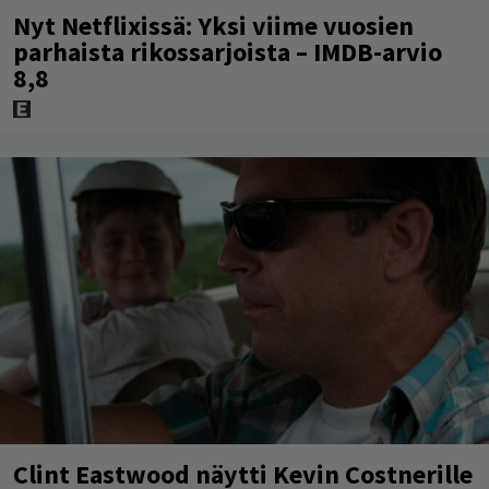
Nyt Netflixissä: Yksi viime vuosien
parhaista rikossarjoista – IMDB-arvio
8,8
Clint Eastwood näytti Kevin Costnerille