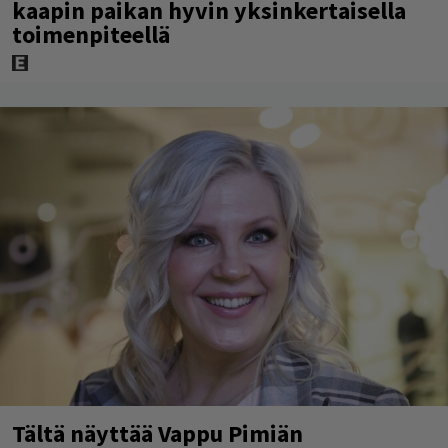
kaapin paikan hyvin yksinkertaisella
toimenpiteellä
Tältä näyttää Vappu Pimiän