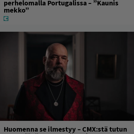
perhelomalla Portugalissa – ”Kaunis
mekko”
Huomenna se ilmestyy – CMX:stä tutun