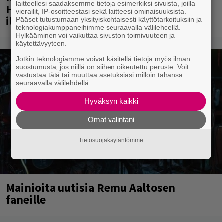
laitteellesi saadaksemme tietoja esimerkiksi sivuista, joilla
Helsingissä 10-vuotista taivaltaan –
vierailit, IP-osoitteestasi sekä laitteesi ominaisuuksista.
ilmaistapahtumassa loistoesiintyjät
Pääset tutustumaan yksityiskohtaisesti käyttötarkoituksiin ja
teknologiakumppaneihimme seuraavalla välilehdellä.
Hylkääminen voi vaikuttaa sivuston toimivuuteen ja
käytettävyyteen.
Jotkin teknologiamme voivat käsitellä tietoja myös ilman
suostumusta, jos niillä on siihen oikeutettu peruste. Voit
vastustaa tätä tai muuttaa asetuksiasi milloin tahansa
seuraavalla välilehdellä.
Hyväksyn kaikki
Omat valintani
Tietosuojakäytäntömme
Mainioita uutisia Remu Aaltosen
faneille