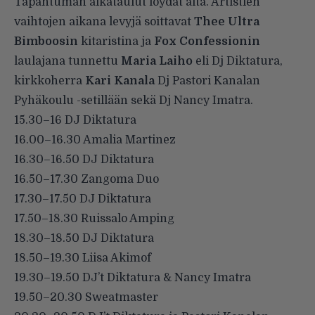
Tapahtuman aikataulut löydät alta. Artistien
vaihtojen aikana levyjä soittavat
Thee Ultra
Bimboosin
kitaristina ja
Fox Confessionin
laulajana tunnettu
Maria Laiho
eli Dj Diktatura,
kirkkoherra
Kari Kanala
Dj Pastori Kanalan
Pyhäkoulu -setillään sekä Dj Nancy Imatra.
15.30–16 DJ Diktatura
16.00–16.30 Amalia Martinez
16.30–16.50 DJ Diktatura
16.50–17.30 Zangoma Duo
17.30–17.50 DJ Diktatura
17.50–18.30 Ruissalo Amping
18.30–18.50 DJ Diktatura
18.50–19.30 Liisa Akimof
19.30–19.50 DJ’t Diktatura & Nancy Imatra
19.50–20.30 Sweatmaster