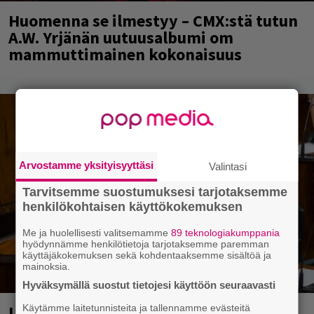
Huomenna se ilmestyy – CMX:stä tutun
A.W. Yrjänän uutuusalbumi om
mammuttimainen kokonaisuus
Arvostamme yksityisyyttäsi
Valintasi
Tarvitsemme suostumuksesi tarjotaksemme
henkilökohtaisen käyttökokemuksen
Me ja huolellisesti valitsemamme
89 teknologiakumppania
hyödynnämme henkilötietoja tarjotaksemme paremman
käyttäjäkokemuksen sekä kohdentaaksemme sisältöä ja
mainoksia.
Hyväksymällä suostut tietojesi käyttöön seuraavasti
Laittomasta graffitista kiinni jäänyt
Käytämme laitetunnisteita ja tallennamme evästeitä