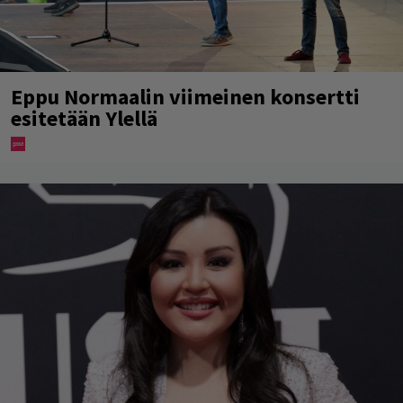
Eppu Normaalin viimeinen konsertti
esitetään Ylellä