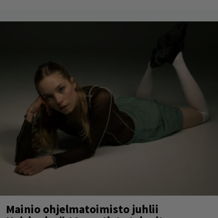
Mainio ohjelmatoimisto juhlii