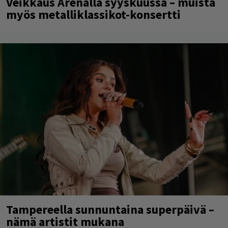
Veikkaus Arenalla syyskuussa – muista
myös metalliklassikot-konsertti
Tampereella sunnuntaina superpäivä –
nämä artistit mukana