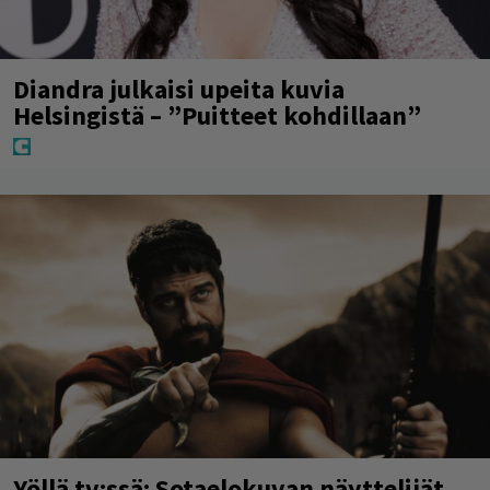
Diandra julkaisi upeita kuvia
Helsingistä – ”Puitteet kohdillaan”
Yöllä tv:ssä: Sotaelokuvan näyttelijät