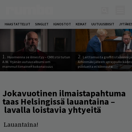
HAASTATTELUT
SINGLET
IGNOSTOT
KEIKAT
UUTUUSBIISIT
JYTÄKE
1.
2.
Huomenna se ilmestyy – CMX:stä tutun
Laittomasta graffitista kiinni 
A.W. Yrjänän uutuusalbumi om
Arhinmäki jälleen spraypullo kädes
mammuttimainen kokonaisuus
puolueita ei kiinnosta
Jokavuotinen ilmaistapahtuma
taas Helsingissä lauantaina –
lavalla loistavia yhtyeitä
Lauantaina!