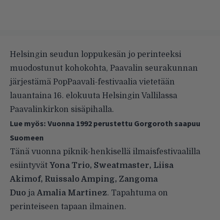
Helsingin seudun loppukesän jo perinteeksi
muodostunut kohokohta, Paavalin seurakunnan
järjestämä PopPaavali-festivaalia vietetään
lauantaina 16. elokuuta Helsingin Vallilassa
Paavalinkirkon sisäpihalla.
Lue myös:
Vuonna 1992 perustettu Gorgoroth saapuu
Suomeen
Tänä vuonna piknik-henkisellä ilmaisfestivaalilla
esiintyvät
Yona Trio, Sweatmaster, Liisa
Akimof, Ruissalo Amping, Zangoma
Duo
ja
Amalia Martinez
. Tapahtuma on
perinteiseen tapaan ilmainen.