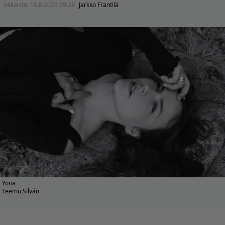
Julkaistu:
15.8.2025 09:28
Jarkko Fräntilä
Yona
Teemu Silván