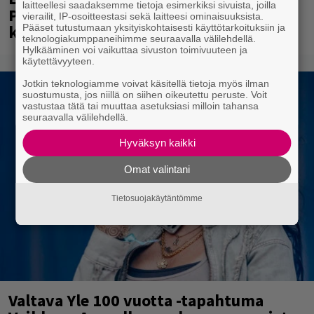
laitteellesi saadaksemme tietoja esimerkiksi sivuista, joilla
Paavo Arhinmäki jälleen spraypullo
vierailit, IP-osoitteestasi sekä laitteesi ominaisuuksista.
kädessä – näitä puolueita ei kiinnosta
Pääset tutustumaan yksityiskohtaisesti käyttötarkoituksiin ja
teknologiakumppaneihimme seuraavalla välilehdellä.
Hylkääminen voi vaikuttaa sivuston toimivuuteen ja
käytettävyyteen.
Jotkin teknologiamme voivat käsitellä tietoja myös ilman
suostumusta, jos niillä on siihen oikeutettu peruste. Voit
vastustaa tätä tai muuttaa asetuksiasi milloin tahansa
seuraavalla välilehdellä.
Hyväksyn kaikki
Omat valintani
Tietosuojakäytäntömme
Valtava Yle 100 vuotta -tapahtuma