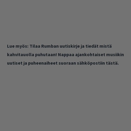
Lue myös:
Tilaa Rumban uutiskirje ja tiedät mistä
kahvitauolla puhutaan! Nappaa ajankohtaiset musiikin
uutiset ja puheenaiheet suoraan sähköpostiin tästä.