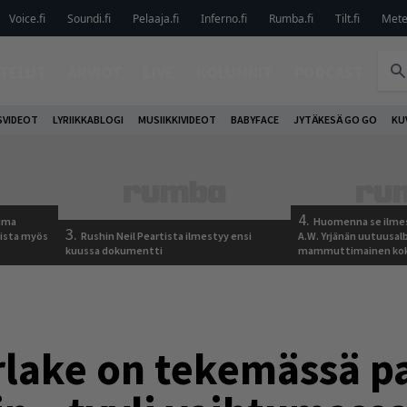
Voice.fi
Soundi.fi
Pelaaja.fi
Inferno.fi
Rumba.fi
Tilt.fi
Metel
TELUT
ARVIOT
LIVE
KOLUMNIT
PODCAST
VIDEOT
LYRIIKKABLOGI
MUSIIKKIVIDEOT
BABYFACE
JYTÄKESÄ GO GO
KU
4.
tuma
Huomenna se ilmes
3.
uista myös
Rushin Neil Peartista ilmestyy ensi
A.W. Yrjänän uutuusa
kuussa dokumentti
mammuttimainen kok
rlake on tekemässä p