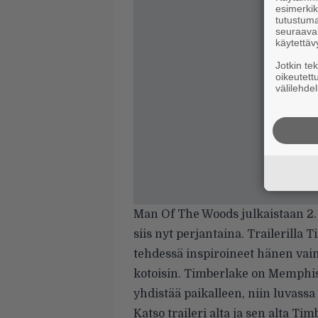
esimerkiks
tutustuma
seuraaval
käytettäv
Jotkin te
oikeutett
välilehdel
Man Of The Woods julkaistaan 2
siis nyt perjantaina. Trailerilla 
tehdessä inspiroineet hänen vaim
kotoisin. Timberlake on Memphisi
yhdistää paikalleen, niin luvassa
Katso traileri alta ja sen alta T