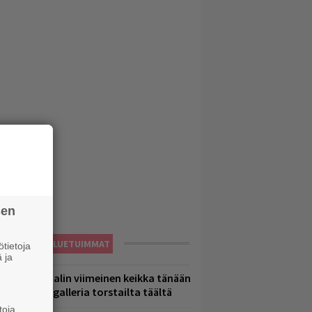
sen
LUETUIMMAT
tietoja
 ja
ppu Normaalin viimeinen keikka tänään
 katso kuvagalleria torstailta täältä
toja