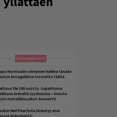
 yllättäen
LUETUIMMAT NYT
ppu Normaalin viimeinen keikka tänään
 katso kuvagalleria torstailta täältä
altava Yle 100 vuotta -tapahtuma
eikkaus Arenalla syyskuussa – muista
yös metalliklassikot-konsertti
ushin Neil Peartista ilmestyy ensi
uussa dokumentti