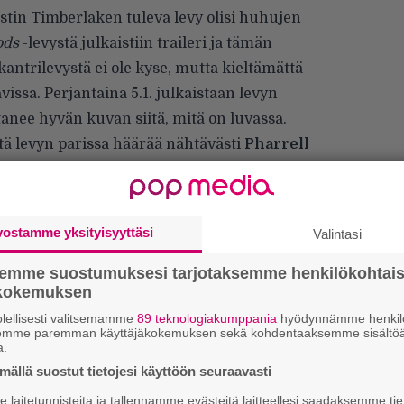
Justin Timberlaken tuleva levy olisi huhujen
ods
-levystä julkaistiin traileri ja tämän
kantrilevystä ei ole kyse, mutta kieltämättä
vissa. Perjantaina 5.1. julkaistaan levyn
anee hyvän kuvan siitä, mitä on luvassa.
että levyn parissa häärää nähtävästi
Pharrell
ake teki ensimmäistä soololevyään
Justified
.
aja Timbalandilla on näppinsä pelissä, kuten
mennessä. Ainakin trailerin ensimmäisessä
vostamme yksityisyyttäsi
Valintasi
alandille tyypillistä tuotantoa.
semme suostumuksesi tarjotaksemme henkilökohtai
ökokemuksen
lellisesti valitsemamme
89 teknologiakumppania
hyödynnämme henkilö
semme paremman käyttäjäkokemuksen sekä kohdentaaksemme sisältöä
a.
E
ällä suostut tietojesi käyttöön seuraavasti
–
laitetunnisteita ja tallennamme evästeitä laitteellesi saadaksemme tie