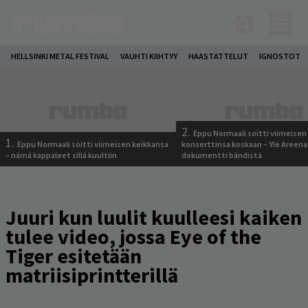
HELLSINKI METAL FESTIVAL
VAUHTI KIIHTYY
HAASTATTELUT
IGNOSTOT
2.
Eppu Normaali soitti viimeisen
1.
Eppu Normaali soitti viimeisen keikkansa
konserttinsa koskaan – Yle Areena
– nämä kappaleet sillä kuultiin
dokumentti bändistä
Juuri kun luulit kuulleesi kaiken
tulee video, jossa Eye of the
Tiger esitetään
matriisiprintterillä