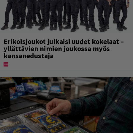
Erikoisjoukot julkaisi uudet kokelaat –
yllättävien nimien joukossa myös
kansanedustaja