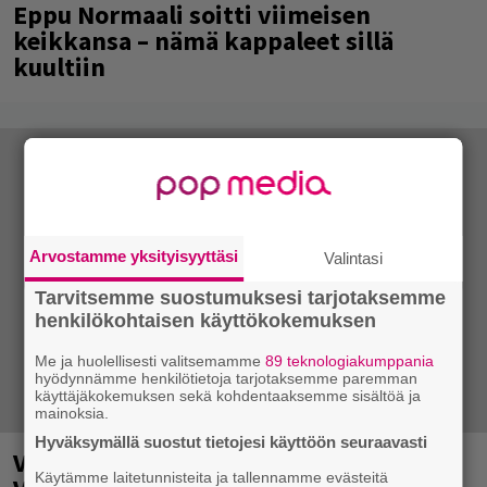
Eppu Normaali soitti viimeisen
keikkansa – nämä kappaleet sillä
kuultiin
Arvostamme yksityisyyttäsi
Valintasi
Tarvitsemme suostumuksesi tarjotaksemme
henkilökohtaisen käyttökokemuksen
Me ja huolellisesti valitsemamme
89 teknologiakumppania
hyödynnämme henkilötietoja tarjotaksemme paremman
käyttäjäkokemuksen sekä kohdentaaksemme sisältöä ja
mainoksia.
Hyväksymällä suostut tietojesi käyttöön seuraavasti
Vauhti kiihtyy myös ensi vuonna
Käytämme laitetunnisteita ja tallennamme evästeitä