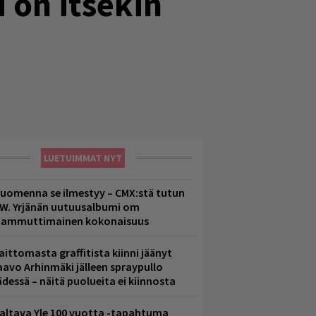
i on itsekin
LUETUIMMAT NYT
uomenna se ilmestyy – CMX:stä tutun
.W. Yrjänän uutuusalbumi om
ammuttimainen kokonaisuus
aittomasta graffitista kiinni jäänyt
aavo Arhinmäki jälleen spraypullo
ädessä – näitä puolueita ei kiinnosta
altava Yle 100 vuotta -tapahtuma