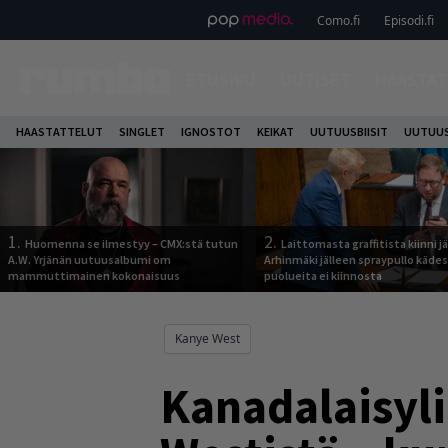
Como.fi
Episodi.fi
ETUSIVU
UUTISET
HAASTAT
HAASTATTELUT
SINGLET
IGNOSTOT
KEIKAT
UUTUUSBIISIT
UUTUUS
1.
2.
Huomenna se ilmestyy – CMX:stä tutun
Laittomasta graffitista kiinni 
A.W. Yrjänän uutuusalbumi om
Arhinmäki jälleen spraypullo kädes
mammuttimainen kokonaisuus
puolueita ei kiinnosta
Kanye West
Kanadalaisyl