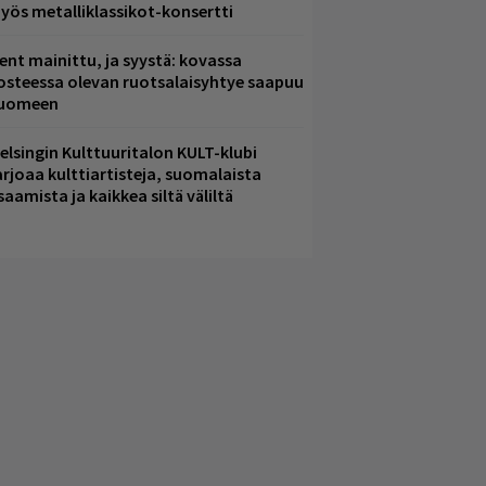
yös metalliklassikot-konsertti
ent mainittu, ja syystä: kovassa
osteessa olevan ruotsalaisyhtye saapuu
uomeen
elsingin Kulttuuritalon KULT-klubi
arjoaa kulttiartisteja, suomalaista
saamista ja kaikkea siltä väliltä