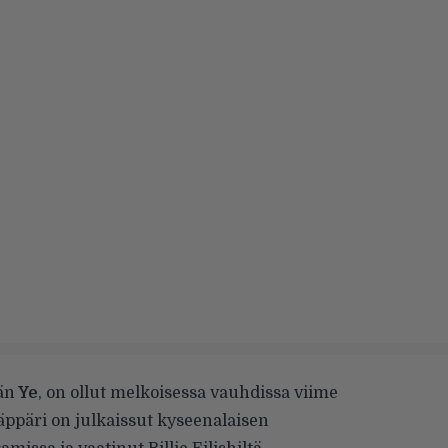
ään
Ye
, on ollut melkoisessa vauhdissa viime
äppäri on julkaissut
kyseenalaisen