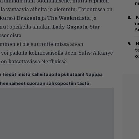
ta ainakin näin suomalaiselle, mutta rapakon
m
ella vastaavia aiheita jo aiemmin. Torontossa on
K
kurssi
Drakesta
ja
The Weekndistä
, ja
n
nut opiskella ainakin
Lady Gagasta
, Star
S
psoneista.
H
eminen ei ole suunnitelmissa aivan
t
 voi paikata kolmiosaisella
Jeen-Yuhs: A Kanye
o
a on katsottavissa
Netflixissä
.
ja tiedät mistä kahvitauolla puhutaan! Nappaa
puheenaiheet suoraan sähköpostiin tästä.