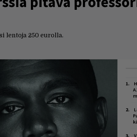
ssia pitävä professor
i lentoja 250 eurolla.
H
A
m
L
P
k
V