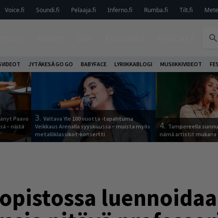
Voice.fi
Soundi.fi
Pelaaja.fi
Inferno.fi
Rumba.fi
Tilt.fi
Metel
TELUT
ARVIOT
LIVE
KOLUMNIT
PODCAST
VIDEOT
JYTÄKESÄ GO GO
BABYFACE
LYRIIKKABLOGI
MUSIIKKIVIDEOT
FE
3.
jäänyt Paavo
Valtava Yle 100 vuotta -tapahtuma
4.
sä – näitä
Veikkaus Arenalla syyskuussa – muista myös
Tampereella sunnu
metalliklassikot-konsertti
nämä artistit mukana
iopistossa luennoida