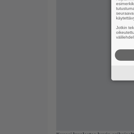
esimerkiks
tutustuma
seuraaval
käytettäv
Jotkin te
oikeutett
välilehdel