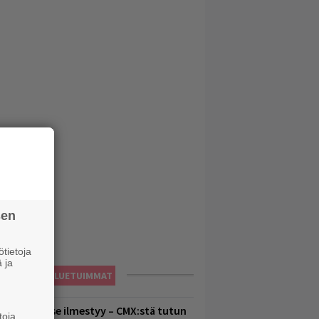
sen
tietoja
 ja
LUETUIMMAT
uomenna se ilmestyy – CMX:stä tutun
toja