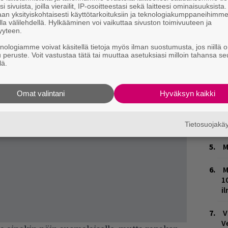
A
i sivuista, joilla vierailit, IP-osoitteestasi sekä laitteesi ominaisuuksista
m
an yksityiskohtaisesti käyttötarkoituksiin ja teknologiakumppaneihimm
la välilehdellä. Hylkääminen voi vaikuttaa sivuston toimivuuteen ja
yyteen.
L
P
knologiamme voivat käsitellä tietoja myös ilman suostumusta, jos niillä o
u peruste. Voit vastustaa tätä tai muuttaa asetuksiasi milloin tahansa se
k
lä.
W
n
Omat valintani
Hyväksyn kaikki
T
n
Tietosuojak
M
M
1
i
V
V