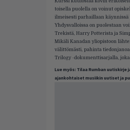
Kurssi kuulostaa kovin erikoisel
toisella puolella on voinut opisk
ilmeisesti parhaillaan käynnissä
Yhdysvalloissa on puolestaan voi
Trekistä, Harry Potterista ja Sim
Mikäli Kanadan yliopistoon läht
välittömästi, pahinta tiedonjanoa
Trilogy -dokumenttisarjalla
, jok
Lue myös:
Tilaa Rumban uutiskirje 
ajankohtaiset musiikin uutiset ja 