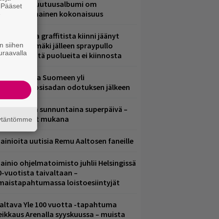
.W. Yrjänän uutuusalbumi om
. Pääset
ammuttimainen kokonaisuus
e
aittomasta graffitista kiinni jäänyt
aavo Arhinmäki jälleen spraypullo
n siihen
uraavalla
ädessä – näitä puolueita ei kiinnosta
eezer palaa Suomeen yli
eljännesvuosisadan odotuksen jälkeen
ampereella sunnuntaina superpäivä –
ämä artistit mukana
äytäntömme
ainioita uutisia Remu Aaltosen faneille
ainio ohjelmatoimisto juhlii Helsingissä
0-vuotista taivaltaan –
lmaistapahtumassa loistoesiintyjät
altava Yle 100 vuotta -tapahtuma
eikkaus Arenalla syyskuussa – muista