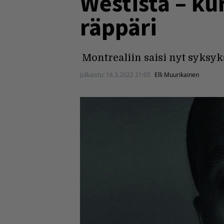
Westistä – kur
räppäri
Montrealiin saisi nyt syksyks
Julkaistu:
16.3.2022 21:05
Elli Muurikainen