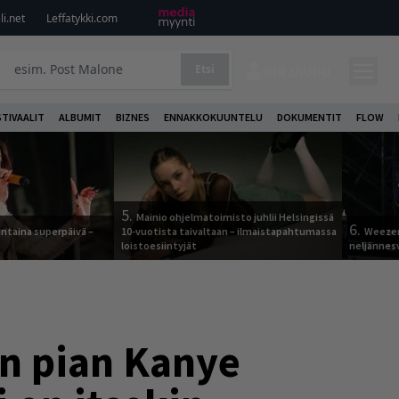
i.net
Leffatykki.com
Etsi
KIRJAUDU
STIVAALIT
ALBUMIT
BIZNES
ENNAKKOKUUNTELU
DOKUMENTIT
FLOW
5.
Mainio ohjelmatoimisto juhlii Helsingissä
6.
ntaina superpäivä –
10-vuotista taivaltaan – ilmaistapahtumassa
Weezer
loistoesiintyjät
neljännes
an pian Kanye