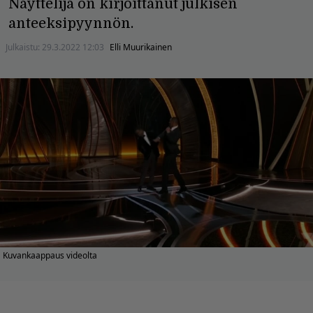
Näyttelijä on kirjoittanut julkisen
anteeksipyynnön.
Julkaistu:
29.3.2022 12:03
Elli Muurikainen
Kuvankaappaus videolta