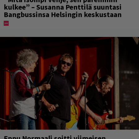
kulkee” – Susanna Penttilä suuntasi
Bangbussinsa Helsingin keskustaan
Eppu Normaali soitti viimeisen