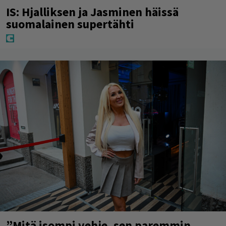
IS: Hjalliksen ja Jasminen häissä
suomalainen supertähti
”Mitä isompi vehje, sen paremmin