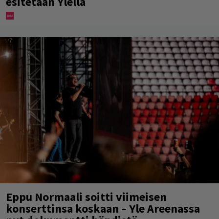
esitetään Ylellä
Eppu Normaali soitti viimeisen
konserttinsa koskaan – Yle Areenassa