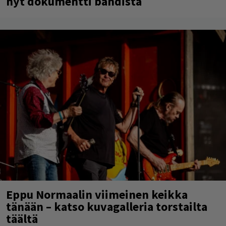
nyt dokumentti bändistä
Eppu Normaalin viimeinen keikka
tänään – katso kuvagalleria torstailta
täältä