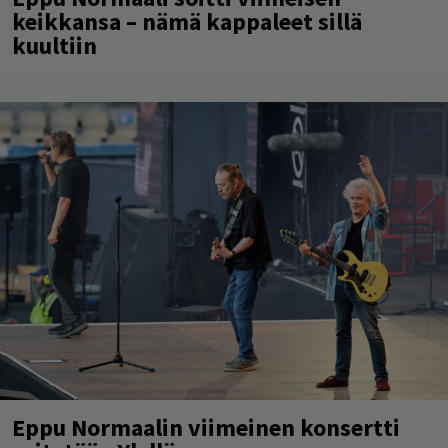
keikkansa – nämä kappaleet sillä
kuultiin
Eppu Normaalin viimeinen konsertti