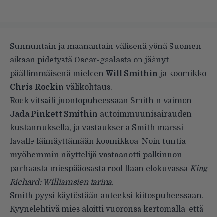
Sunnuntain ja maanantain välisenä yönä Suomen
aikaan pidetystä Oscar-gaalasta on jäänyt
päällimmäisenä mieleen
Will Smithin
ja koomikko
Chris Rockin
välikohtaus
.
Rock vitsaili juontopuheessaan Smithin vaimon
Jada Pinkett Smithin
autoimmuunisairauden
kustannuksella, ja vastauksena Smith marssi
lavalle läimäyttämään koomikkoa. Noin tuntia
myöhemmin näyttelijä vastaanotti palkinnon
parhaasta miespääosasta roolillaan elokuvassa
King
Richard: Williamsien tarina
.
Smith pyysi käytöstään anteeksi kiitospuheessaan.
Kyynelehtivä mies aloitti vuoronsa kertomalla, että