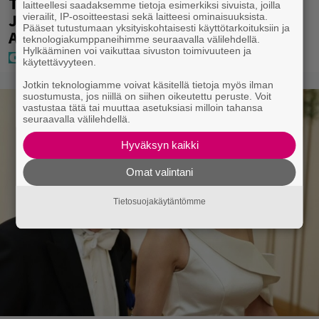
Täällä pelattiin lauantain Loton ja
laitteellesi saadaksemme tietoja esimerkiksi sivuista, joilla
Jokerin isot rahat – Tokmannilla,
vierailit, IP-osoitteestasi sekä laitteesi ominaisuuksista.
Pääset tutustumaan yksityiskohtaisesti käyttötarkoituksiin ja
ABC:lla, netissä…
teknologiakumppaneihimme seuraavalla välilehdellä.
Hylkääminen voi vaikuttaa sivuston toimivuuteen ja
käytettävyyteen.
Jotkin teknologiamme voivat käsitellä tietoja myös ilman
suostumusta, jos niillä on siihen oikeutettu peruste. Voit
vastustaa tätä tai muuttaa asetuksiasi milloin tahansa
seuraavalla välilehdellä.
Hyväksyn kaikki
Omat valintani
Tietosuojakäytäntömme