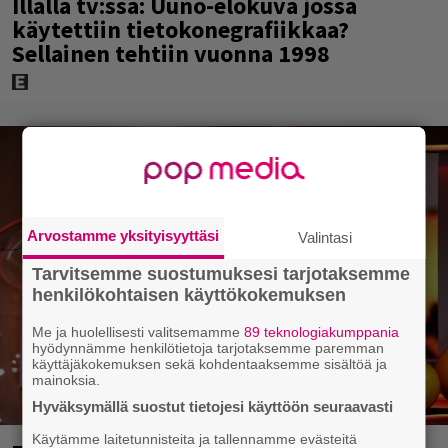
Illalla tv:ssä: Uuno-elokuva jossa
käytettiin tietokonegrafiikkaa?
Sellainen tehtiin vuonna 1998
Arvostamme yksityisyyttäsi
Valintasi
Tarvitsemme suostumuksesi tarjotaksemme
henkilökohtaisen käyttökokemuksen
Me ja huolellisesti valitsemamme
89 teknologiakumppania
hyödynnämme henkilötietoja tarjotaksemme paremman
käyttäjäkokemuksen sekä kohdentaaksemme sisältöä ja
mainoksia.
Hyväksymällä suostut tietojesi käyttöön seuraavasti
Käytämme laitetunnisteita ja tallennamme evästeitä