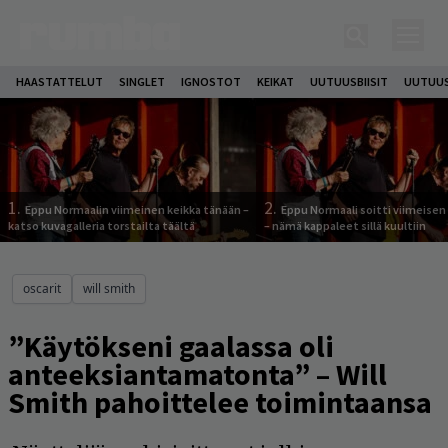
HAASTATTELUT
SINGLET
IGNOSTOT
KEIKAT
UUTUUSBIISIT
UUTUUS
1.
2.
Eppu Normaalin viimeinen keikka tänään –
Eppu Normaali soitti viimeisen
katso kuvagalleria torstailta täältä
– nämä kappaleet sillä kuultiin
oscarit
will smith
”Käytökseni gaalassa oli
anteeksiantamatonta” – Will
Smith pahoittelee toimintaansa