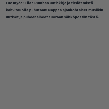
Lue myös:
Tilaa Rumban uutiskirje ja tiedät mistä
kahvitauolla puhutaan! Nappaa ajankohtaiset musiikin
uutiset ja puheenaiheet suoraan sähköpostiin tästä.