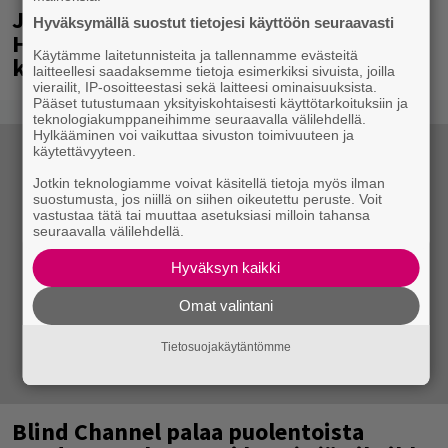
Jytäkesä Go-Go -festivaalia vietettiin
Hyväksymällä suostut tietojesi käyttöön seuraavasti
Helsingin Suvilahdessa – katso
Käytämme laitetunnisteita ja tallennamme evästeitä
kuvagalleria täältä
laitteellesi saadaksemme tietoja esimerkiksi sivuista, joilla
vierailit, IP-osoitteestasi sekä laitteesi ominaisuuksista.
Pääset tutustumaan yksityiskohtaisesti käyttötarkoituksiin ja
teknologiakumppaneihimme seuraavalla välilehdellä.
Hylkääminen voi vaikuttaa sivuston toimivuuteen ja
käytettävyyteen.
Jotkin teknologiamme voivat käsitellä tietoja myös ilman
suostumusta, jos niillä on siihen oikeutettu peruste. Voit
vastustaa tätä tai muuttaa asetuksiasi milloin tahansa
seuraavalla välilehdellä.
Hyväksyn kaikki
Omat valintani
Tietosuojakäytäntömme
Blind Channel palaa puolentoista