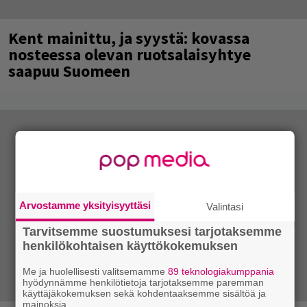
Kent mainittu, ja syystä: kovassa
nosteessa olevan ruotsalaisyhtye
saapuu Suomeen
Arvostamme yksityisyyttäsi
Valintasi
Tarvitsemme suostumuksesi tarjotaksemme
henkilökohtaisen käyttökokemuksen
Me ja huolellisesti valitsemamme
89 teknologiakumppania
hyödynnämme henkilötietoja tarjotaksemme paremman
käyttäjäkokemuksen sekä kohdentaaksemme sisältöä ja
mainoksia.