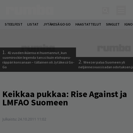
STEELFEST
LISTAT
JYTÄKESÄ GO GO
HAASTATTELUT
SINGLET
IGN
1.
41 vuoden ikäeroa ei huomannut, kun
suomirockin legenda tanssi kuin elohopea-
2.
räppäri konsanaan – tällainen oli Jytäkesä Go-
Weezer palaa Suomeen yli
Go
neljännesvuosisadan odotuksen j
Keikkaa pukkaa: Rise Against ja
LMFAO Suomeen
Julkaistu:
24.10.2011 11:02