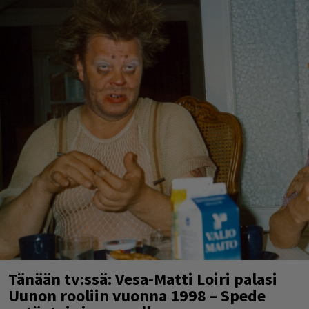
Tänään tv:ssä: Vesa-Matti Loiri palasi
Uunon rooliin vuonna 1998 – Spede