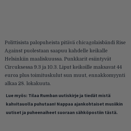
Polittisista palopuheista pitävä chicagolaisbändi Rise
Against puolestaan saapuu kahdelle keikalle
Helsinkiin maaliskuussa. Punkkarit esiintyvät
Circuksessa 9.3 ja 10.3. Liput keikoille maksavat 44
euroa plus toimituskulut sun muut, ennakkomyynti
alkaa 28. lokakuuta.
Lue myös:
Tilaa Rumban uutiskirje ja tiedät mistä
kahvitauolla puhutaan! Nappaa ajankohtaiset musiikin
uutiset ja puheenaiheet suoraan sähköpostiin tästä.