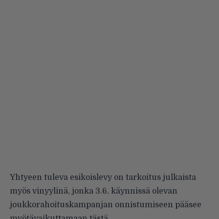
Yhtyeen tuleva esikoislevy on tarkoitus julkaista
myös vinyylinä, jonka 3.6. käynnissä olevan
joukkorahoituskampanjan onnistumiseen pääsee
myötävaikuttamaan
tästä
.