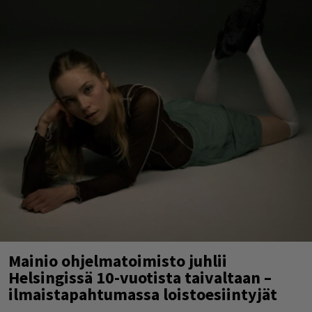
Mainio ohjelmatoimisto juhlii
Helsingissä 10-vuotista taivaltaan –
ilmaistapahtumassa loistoesiintyjät