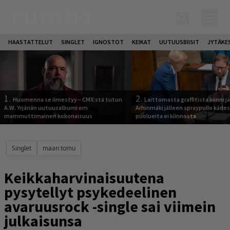
HAASTATTELUT
SINGLET
IGNOSTOT
KEIKAT
UUTUUSBIISIT
JYTÄKE
1.
2.
Huomenna se ilmestyy – CMX:stä tutun
Laittomasta graffitista kiinni 
A.W. Yrjänän uutuusalbumi om
Arhinmäki jälleen spraypullo kädes
mammuttimainen kokonaisuus
puolueita ei kiinnosta
Singlet
maan tomu
Keikkaharvinaisuutena
pysytellyt psykedeelinen
avaruusrock -single sai viimein
julkaisunsa