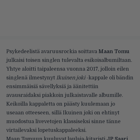
Psykedeelistä avaruusrockia soittava
Maan
Tomu
julkaisi toisen singlen tulevalta esikoisalbumiltaan.
Yhtye aloitti taipaleensa vuonna 2017, jolloin eilen
singlenä ilmestynyt
Ikuinen
joki
-kappale oli bändin
ensimmäisiä sävellyksiä ja äänitettiin
avausraidaksi piakkoin julkaistavalle albumille.
Keikoilla kappaletta on päästy kuulemaan jo
useaan otteeseen, sillä Ikuinen joki on ehtinyt
muodostua livevetojen klassiseksi sinne tänne
virtailevaksi lopetuskappaleeksi.
Maan Tomuun kuuluvat laulaja-kitaristi
JP Saari
,