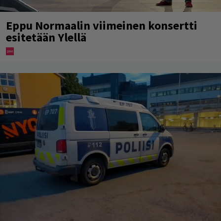
Eppu Normaalin viimeinen konsertti
esitetään Ylellä