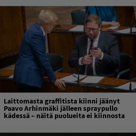
Laittomasta graffitista kiinni jäänyt
Paavo Arhinmäki jälleen spraypullo
kädessä – näitä puolueita ei kiinnosta