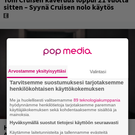
sitten – Syynä Cruisen nolo käytös
Arvostamme yksityisyyttäsi
Valintasi
Tarvitsemme suostumuksesi tarjotaksemme
henkilökohtaisen käyttökokemuksen
Me ja huolellisesti valitsemamme
89 teknologiakumppania
hyödynnämme henkilötietoja tarjotaksemme paremman
käyttäjäkokemuksen sekä kohdentaaksemme sisältöä ja
mainoksia.
Hyväksymällä suostut tietojesi käyttöön seuraavasti
Huomenna se ilmestyy – CMX:stä tutun
A.W. Yrjänän uutuusalbumi om
Käytämme laitetunnisteita ja tallennamme evästeitä