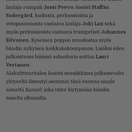
laulaja-rumpali
Jussi
Peevo
, basisti
Staffan
Sodergård
, huilusta, perkussioista ja
vetopasuunasta vastaava laulaja
Joki
Luz
sekä
myös perkussioista vastaava trumpetisti
Johannes
Silvonen
. Kyseinen poppoo muodostaa myös
bändin nykyisen keikkakokoonpanon. Lisäksi eilen
julkaistussa biisissä saksofonia soittaa
Lauri
Vertanen
.
Alakulttuuritalon kautta musiikkinsa julkaisevalta
yhtyeeltä ilmestyi aiemmin tänä vuonna single
nimeltä
Kameli
, joka tulee löytymään bändin
toiselta albumilta.