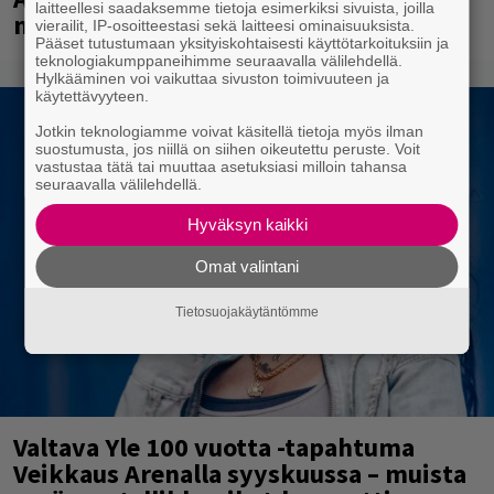
laitteellesi saadaksemme tietoja esimerkiksi sivuista, joilla
mammuttimainen kokonaisuus
vierailit, IP-osoitteestasi sekä laitteesi ominaisuuksista.
Pääset tutustumaan yksityiskohtaisesti käyttötarkoituksiin ja
teknologiakumppaneihimme seuraavalla välilehdellä.
Hylkääminen voi vaikuttaa sivuston toimivuuteen ja
käytettävyyteen.
Jotkin teknologiamme voivat käsitellä tietoja myös ilman
suostumusta, jos niillä on siihen oikeutettu peruste. Voit
vastustaa tätä tai muuttaa asetuksiasi milloin tahansa
seuraavalla välilehdellä.
Hyväksyn kaikki
Omat valintani
Tietosuojakäytäntömme
Valtava Yle 100 vuotta -tapahtuma
Veikkaus Arenalla syyskuussa – muista