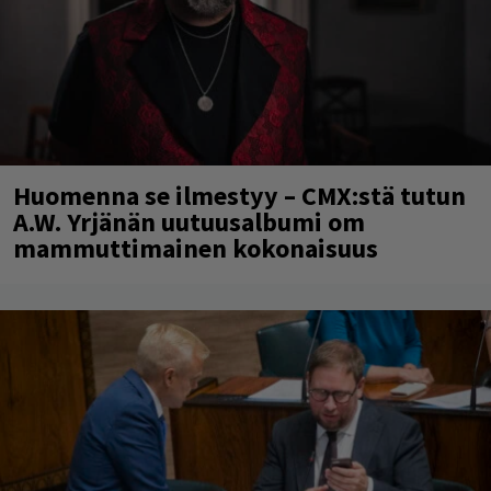
Huomenna se ilmestyy – CMX:stä tutun
A.W. Yrjänän uutuusalbumi om
mammuttimainen kokonaisuus