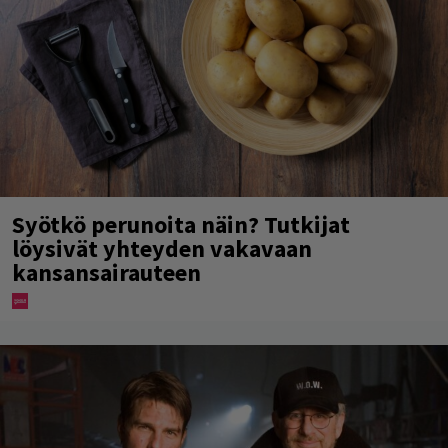
Syötkö perunoita näin? Tutkijat
löysivät yhteyden vakavaan
kansansairauteen