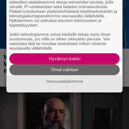
laitteellesi saadaksemme tietoja esimerkiksi sivuista, joilla
vierailit, IP-osoitteestasi sekä laitteesi ominaisuuksista.
Pääset tutustumaan yksityiskohtaisesti käyttötarkoituksiin ja
teknologiakumppaneihimme seuraavalla välilehdellä.
Hylkääminen voi vaikuttaa sivuston toimivuuteen ja
käytettävyyteen.
Jotkin teknologiamme voivat käsitellä tietoja myös ilman
suostumusta, jos niillä on siihen oikeutettu peruste. Voit
vastustaa tätä tai muuttaa asetuksiasi milloin tahansa
seuraavalla välilehdellä.
Valtava Yle 100 vuotta -tapahtuma
Hyväksyn kaikki
Veikkaus Arenalla syyskuussa – muista
myös metalliklassikot-konsertti
Omat valintani
Tietosuojakäytäntömme