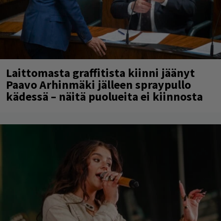
Laittomasta graffitista kiinni jäänyt
Paavo Arhinmäki jälleen spraypullo
kädessä – näitä puolueita ei kiinnosta