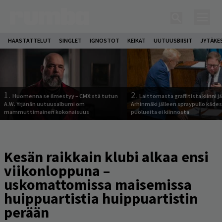
HAASTATTELUT
SINGLET
IGNOSTOT
KEIKAT
UUTUUSBIISIT
JYTÄKE
1.
2.
Huomenna se ilmestyy – CMX:stä tutun
Laittomasta graffitista kiinni 
A.W. Yrjänän uutuusalbumi om
Arhinmäki jälleen spraypullo kädes
mammuttimainen kokonaisuus
puolueita ei kiinnosta
Kesän raikkain klubi alkaa ensi
viikonloppuna –
uskomattomissa maisemissa
huippuartistia huippuartistin
perään