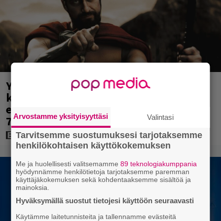
Yöllä tv:ssä: Sotaelokuvan näyttelijät
kasvattivat lihakset nopeasti
erikoisella kikalla – IMDb-arvosana on
Arvostamme yksityisyyttäsi
Valintasi
7,6
Tarvitsemme suostumuksesi tarjotaksemme
henkilökohtaisen käyttökokemuksen
Me ja huolellisesti valitsemamme
89 teknologiakumppania
hyödynnämme henkilötietoja tarjotaksemme paremman
käyttäjäkokemuksen sekä kohdentaaksemme sisältöä ja
mainoksia.
Hyväksymällä suostut tietojesi käyttöön seuraavasti
Käytämme laitetunnisteita ja tallennamme evästeitä