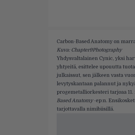
Carbon-Based Anatomy on marras
Kuva: Chapter9Photography
Yhdysvaltalainen Cynic, yksi harv
yhtyeitä, esittelee upouutta tu
julkaissut, sen jälkeen vasta v
levytyskantaan palannut ja nyky
progemetalliorkesteri tarjoaa 11
Based Anatomy
-ep:n. Ensikosket
tarjottavalla nimibiisillä.