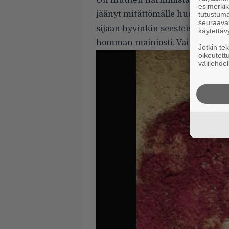
On muuten harmillista, miten Cy
esimerkiks
jäänyt mitättömälle huomiolle S
tutustuma
seuraaval
sijaan hyvinkin seesteistä ja kai
käytettäv
homman mainiosti. Vai mitä olette
Jotkin te
oikeutett
välilehdel