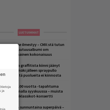
LUETUIMMAT
uomenna se ilmestyy – CMX:stä tutun
.W. Yrjänän uutuusalbumi om
ammuttimainen kokonaisuus
aittomasta graffitista kiinni jäänyt
aavo Arhinmäki jälleen spraypullo
sen
ädessä – näitä puolueita ei kiinnosta
altava Yle 100 vuotta -tapahtuma
tietoja
 ja
eikkaus Arenalla syyskuussa – muista
yös metalliklassikot-konsertti
ampereella sunnuntaina superpäivä –
toja