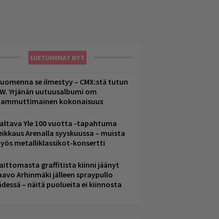
LUETUIMMAT NYT
uomenna se ilmestyy – CMX:stä tutun
.W. Yrjänän uutuusalbumi om
ammuttimainen kokonaisuus
altava Yle 100 vuotta -tapahtuma
eikkaus Arenalla syyskuussa – muista
yös metalliklassikot-konsertti
aittomasta graffitista kiinni jäänyt
aavo Arhinmäki jälleen spraypullo
ädessä – näitä puolueita ei kiinnosta