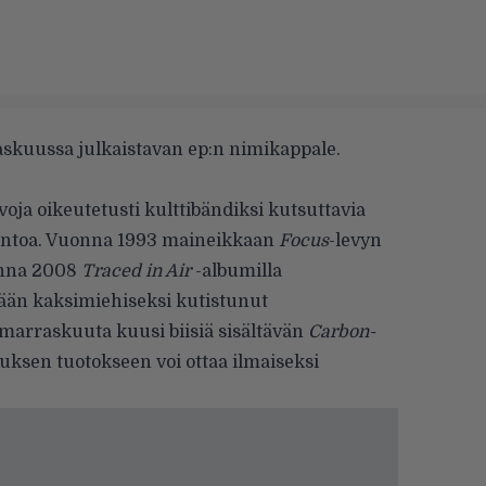
kuussa julkaistavan ep:n nimikappale.
oja oikeutetusti kulttibändiksi kutsuttavia
otantoa. Vuonna 1993 maineikkaan
Focus
-levyn
uonna 2008
Traced in Air
-albumilla
ään kaksimiehiseksi kutistunut
. marraskuuta kuusi biisiä sisältävän
Carbon-
uksen tuotokseen voi ottaa ilmaiseksi