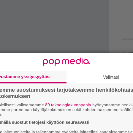
H
A
m
vostamme yksityisyyttäsi
Valintasi
L
P
semme suostumuksesi tarjotaksemme henkilökohtai
k
ökokemuksen
V
lellisesti valitsemamme
89 teknologiakumppania
hyödynnämme henkilö
semme paremman käyttäjäkokemuksen sekä kohdentaaksemme sisältöä
V
a.
m
evyfirman
verkkosivuilta
. Ep:n trailerin voi
ällä suostut tietojesi käyttöön seuraavasti
T
laitetunnisteita ja tallennamme evästeitä laitteellesi saadaksemme tie