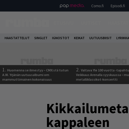
Como.fi
Episodi.fi
ETUSIVU
UUTISET
HAASTAT
HAASTATTELUT
SINGLET
IGNOSTOT
KEIKAT
UUTUUSBIISIT
LYRIIKK
1.
2.
Huomenna se ilmestyy – CMX:stä tutun
Valtava Yle 100 vuotta -tapah
A.W. Yrjänän uutuusalbumi om
Veikkaus Arenalla syyskuussa – m
mammuttimainen kokonaisuus
metalliklassikot-konsertti
Kikkailumetal
kappaleen