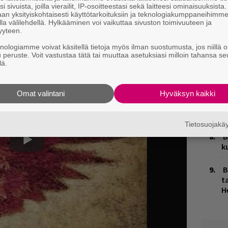
nic-kaksikon sivuprojekti Aeon Spoke on
n
i sivuista, joilla vierailit, IP-osoitteestasi sekä laitteesi ominaisuuksista
uomessa. Kokoonpano esittää vinkurametallin
an yksityiskohtaisesti käyttötarkoituksiin ja teknologiakumppaneihimm
la välilehdellä. Hylkääminen voi vaikuttaa sivuston toimivuuteen ja
M
hoisaa poppia, ja parhaimmillaan hoitaa
yyteen.
1
 mieltä tästä:
i
knologiamme voivat käsitellä tietoja myös ilman suostumusta, jos niillä o
u peruste. Voit vastustaa tätä tai muuttaa asetuksiasi milloin tahansa se
lä.
E
–
Omat valintani
Hyväksyn kaikki
W
n
Tietosuojak
B
k
B
ta
H