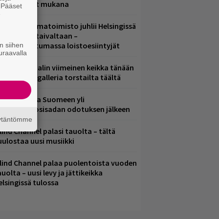
ämä artistit mukana
. Pääset
e
ainio ohjelmatoimisto juhlii Helsingissä
0-vuotista taivaltaan –
lmaistapahtumassa loistoesiintyjät
n siihen
uraavalla
ppu Normaalin viimeinen keikka tänään
 katso kuvagalleria torstailta täältä
eezer palaa Suomeen yli
eljännesvuosisadan odotuksen jälkeen
äytäntömme
lind Channel palasi tauolta – tältä
uulostaa uusi musiikki
lind Channel palaa puolentoista vuoden
uolta – uusi levy ja jättikeikka
elsingissä tulossa