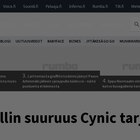
Voice.fi
Soundi.fi
Pelaaja.fi
Inferno.fi
Rumba.fi
Tilt.fi
Metel
TELUT
ARVIOT
LIVE
KOLUMNIT
PODCAST
ABLOGI
UUTUUSVIDEOT
BABYFACE
BIZNES
JYTÄKESÄ GO GO
MUSIIKKIVI
3.
tuma
Laittomasta graffitista kiinni jäänyt Paavo
4.
uista myös
Arhinmäki jälleen spraypullo kädessä – näitä
Eppu Normaalin vii
puolueita ei kiinnosta
katso kuvagalleria tors
lin suuruus Cynic ta