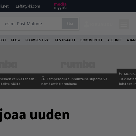
i.net
Leffatykki.com
Etsi
KIRJAUDU
DEOT
FLOW
FLOW FESTIVAL
FESTIVAALIT
DOKUMENTIT
ALBUMIT
AJAN
6.
Mainio 
5.
meinen keikka tänään –
Tampereella sunnuntaina superpäivä –
10-vuotis
tailta täältä
nämä artistit mukana
loistoesii
rjoaa uuden