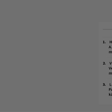
H
A
m
V
V
m
L
P
k