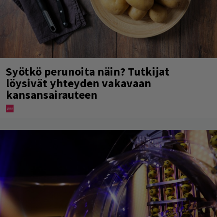
Syötkö perunoita näin? Tutkijat
löysivät yhteyden vakavaan
kansansairauteen