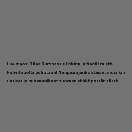
Lue myös:
Tilaa Rumban uutiskirje ja tiedät mistä
kahvitauolla puhutaan! Nappaa ajankohtaiset musiikin
uutiset ja puheenaiheet suoraan sähköpostiin tästä.