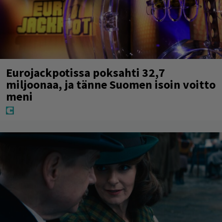
Eurojackpotissa poksahti 32,7
miljoonaa, ja tänne Suomen isoin voitto
meni