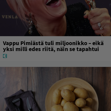
Vappu Pimiästä tuli miljoonikko – eikä
yksi milli edes riitä, näin se tapahtui