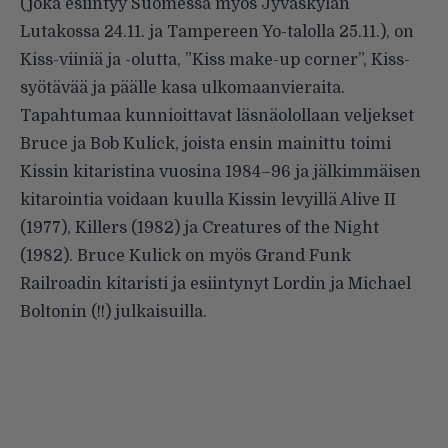
(joka esiintyy Suomessa myös Jyväskylän
Lutakossa 24.11. ja Tampereen Yo-talolla 25.11.), on
Kiss-viiniä ja -olutta, ”Kiss make-up corner”, Kiss-
syötävää ja päälle kasa ulkomaanvieraita.
Tapahtumaa kunnioittavat läsnäolollaan veljekset
Bruce ja Bob Kulick, joista ensin mainittu toimi
Kissin kitaristina vuosina 1984–96 ja jälkimmäisen
kitarointia voidaan kuulla Kissin levyillä Alive II
(1977), Killers (1982) ja Creatures of the Night
(1982). Bruce Kulick on myös Grand Funk
Railroadin kitaristi ja esiintynyt Lordin ja Michael
Boltonin (!!) julkaisuilla.