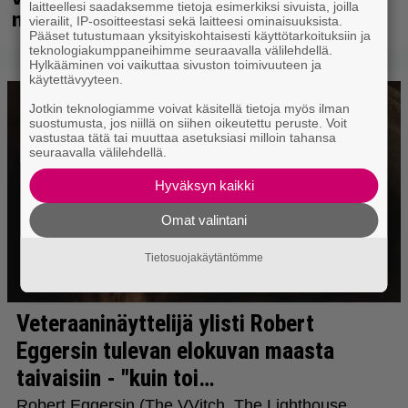
laitteellesi saadaksemme tietoja esimerkiksi sivuista, joilla
myös metalliklassikot-konsertti
vierailit, IP-osoitteestasi sekä laitteesi ominaisuuksista.
Pääset tutustumaan yksityiskohtaisesti käyttötarkoituksiin ja
teknologiakumppaneihimme seuraavalla välilehdellä.
Hylkääminen voi vaikuttaa sivuston toimivuuteen ja
käytettävyyteen.
Jotkin teknologiamme voivat käsitellä tietoja myös ilman
suostumusta, jos niillä on siihen oikeutettu peruste. Voit
vastustaa tätä tai muuttaa asetuksiasi milloin tahansa
seuraavalla välilehdellä.
Hyväksyn kaikki
Omat valintani
Tietosuojakäytäntömme