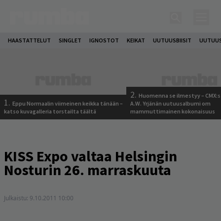
HAASTATTELUT
SINGLET
IGNOSTOT
KEIKAT
UUTUUSBIISIT
UUTUUS
2.
Huomenna se ilmestyy – CMX:s
1.
Eppu Normaalin viimeinen keikka tänään –
A.W. Yrjänän uutuusalbumi om
katso kuvagalleria torstailta täältä
mammuttimainen kokonaisuus
KISS Expo valtaa Helsingin
Nosturin 26. marraskuuta
Julkaistu:
9.10.2011 10:00