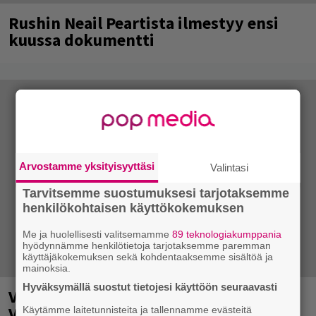
Rushin Neail Peartista ilmestyy ensi
kuussa dokumentti
Arvostamme yksityisyyttäsi
Valintasi
Tarvitsemme suostumuksesi tarjotaksemme
henkilökohtaisen käyttökokemuksen
Me ja huolellisesti valitsemamme
89 teknologiakumppania
hyödynnämme henkilötietoja tarjotaksemme paremman
käyttäjäkokemuksen sekä kohdentaaksemme sisältöä ja
mainoksia.
Hyväksymällä suostut tietojesi käyttöön seuraavasti
Valtava Yle 100 vuotta -tapahtuma
Veikkaus Arenalla syyskuussa – muista
Käytämme laitetunnisteita ja tallennamme evästeitä