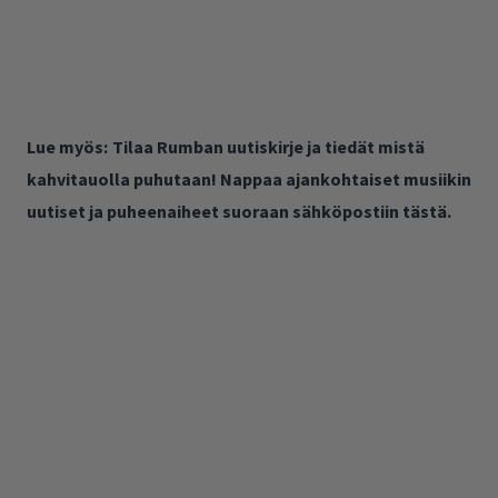
Lue myös:
Tilaa Rumban uutiskirje ja tiedät mistä
kahvitauolla puhutaan! Nappaa ajankohtaiset musiikin
uutiset ja puheenaiheet suoraan sähköpostiin tästä.