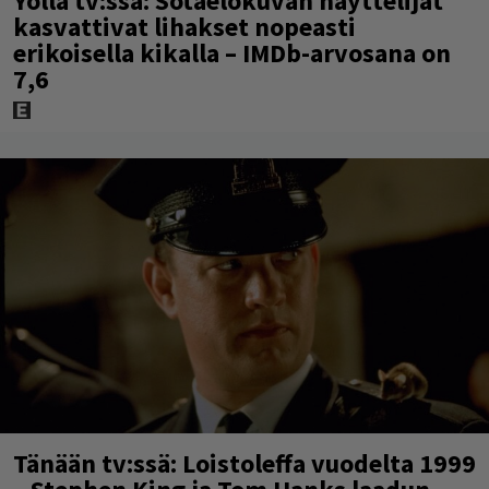
Yöllä tv:ssä: Sotaelokuvan näyttelijät
kasvattivat lihakset nopeasti
erikoisella kikalla – IMDb-arvosana on
7,6
Tänään tv:ssä: Loistoleffa vuodelta 1999