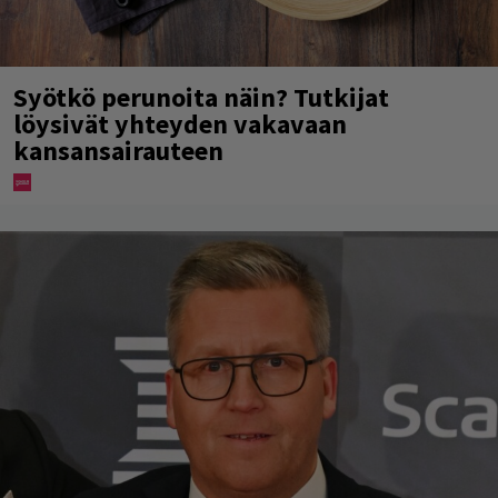
Syötkö perunoita näin? Tutkijat
löysivät yhteyden vakavaan
kansansairauteen