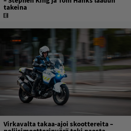
– Stephen King ja Tom Hanks laadun
takeina
Virkavalta takaa-ajoi skoottereita –
poliisimoottoripyörä teki paosta