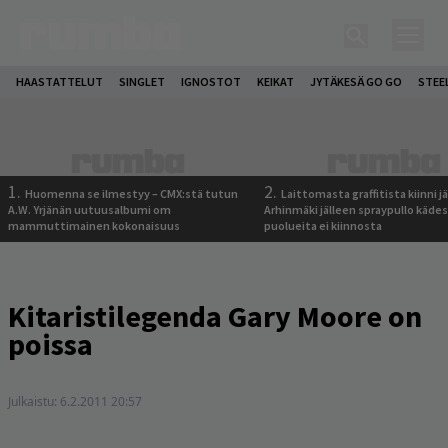
HAASTATTELUT
SINGLET
IGNOSTOT
KEIKAT
JYTÄKESÄ GO GO
STEE
1.
2.
Huomenna se ilmestyy – CMX:stä tutun
Laittomasta graffitista kiinni 
A.W. Yrjänän uutuusalbumi om
Arhinmäki jälleen spraypullo kädes
mammuttimainen kokonaisuus
puolueita ei kiinnosta
Kitaristilegenda Gary Moore on
poissa
Julkaistu:
6.2.2011 20:57