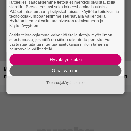
laitteellesi saadaksemme tietoja esimerkiksi sivuista, joilla
vierailit, IP-osoitteestasi sekä laitteesi ominaisuuksista.
Pääset tutustumaan yksityiskohtaisesti käyttötarkoituksiin ja
teknologiakumppaneihimme seuraavalla välilehdellä.
Hylkääminen voi vaikuttaa sivuston toimivuuteen ja
käytettävyyteen.
Jotkin teknologiamme voivat käsitellä tietoja myös ilman
suostumusta, jos niillä on siihen oikeutettu peruste. Voit
vastustaa tätä tai muuttaa asetuksiasi milloin tahansa
seuraavalla välilehdellä.
Hyväksyn kaikki
Weezer palaa Suomeen yli
Omat valintani
neljännesvuosisadan odotuksen jälkeen
Tietosuojakäytäntömme