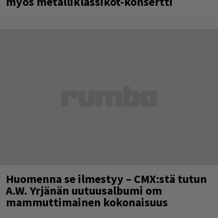
myös metalliklassikot-konsertti
Huomenna se ilmestyy – CMX:stä tutun
A.W. Yrjänän uutuusalbumi om
mammuttimainen kokonaisuus