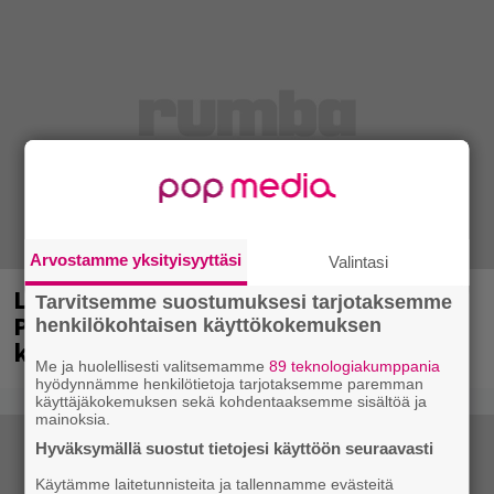
Arvostamme yksityisyyttäsi
Valintasi
Laittomasta graffitista kiinni jäänyt
Tarvitsemme suostumuksesi tarjotaksemme
Paavo Arhinmäki jälleen spraypullo
henkilökohtaisen käyttökokemuksen
kädessä – näitä puolueita ei kiinnosta
Me ja huolellisesti valitsemamme
89 teknologiakumppania
hyödynnämme henkilötietoja tarjotaksemme paremman
käyttäjäkokemuksen sekä kohdentaaksemme sisältöä ja
mainoksia.
Hyväksymällä suostut tietojesi käyttöön seuraavasti
Käytämme laitetunnisteita ja tallennamme evästeitä