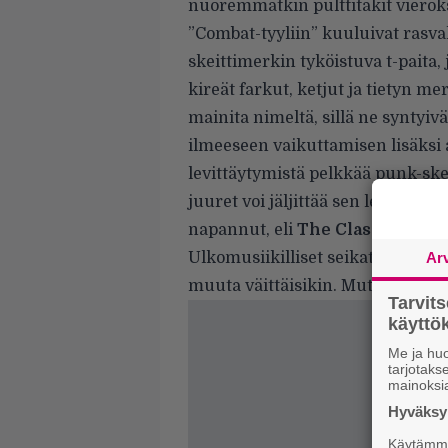
nuoremmatkin pulttitakit vieroks
”Combat-tyyliin” kuuluivat rasva
skeittimerkin tyköistuva t-paita, 
kireät farkut, ketjut ja tietyn me
mainita nimeltä, sillä ne syntyi
ilmeeseen vaikuttamisen lisäksi 
levittäytymistä pelkkää punk-sk
juuret voi jäljittää sen levyn ka
napannut, eli
The Clashin
Comb
Ulkomusiikilliset seikat ovat tär
Ar
muuta väittäisikin. Mutta eivät n
Tarvit
käytt
Me ja huo
tarjotak
mainoksi
Hyväksym
Käytämme 