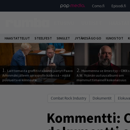
Como.fi
Episodi.fi
ETUSIVU
UUTISET
HAASTAT
HAASTATTELUT
STEELFEST
SINGLET
JYTÄKESÄ GO GO
IGNOSTOT
K
1.
2.
Laittomasta graffitista kiinni jäänyt Paavo
Huomenna se ilmestyy – CMX:s
Arhinmäki jälleen spraypullo kädessä – näitä
A.W. Yrjänän uutuusalbumi om
puolueita ei kiinnosta
mammuttimainen kokonaisuus
Combat Rock Industry
Dokumentit
Elokuva
Kommentti: C