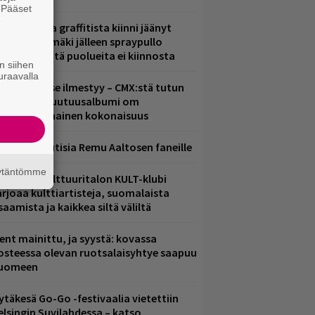
. Pääset
e
aittomasta graffitista kiinni jäänyt
aavo Arhinmäki jälleen spraypullo
ädessä – näitä puolueita ei kiinnosta
n siihen
uraavalla
uomenna se ilmestyy – CMX:stä tutun
.W. Yrjänän uutuusalbumi om
ammuttimainen kokonaisuus
ainioita uutisia Remu Aaltosen faneille
äytäntömme
elsingin Kulttuuritalon KULT-klubi
arjoaa kulttiartisteja, suomalaista
saamista ja kaikkea siltä väliltä
ent mainittu, ja syystä: kovassa
osteessa olevan ruotsalaisyhtye saapuu
uomeen
ytäkesä Go-Go -festivaalia vietettiin
elsingin Suvilahdessa – katso