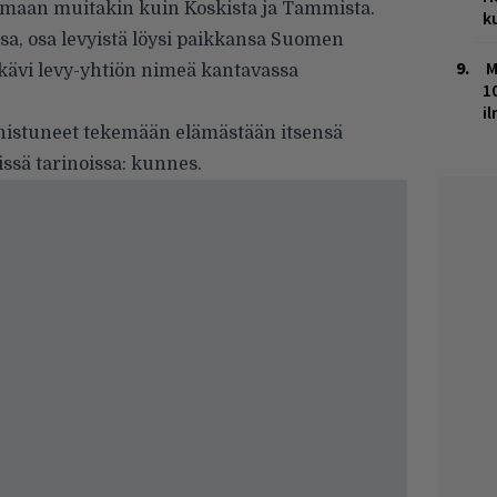
emaan muitakin kuin Koskista ja Tammista.
k
sa, osa levyistä löysi paikkansa Suomen
M
u kävi levy-yhtiön nimeä kantavassa
1
i
nistuneet tekemään elämästään itsensä
issä tarinoissa: kunnes.