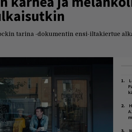
n karhea ja melankol
lkaisutkin
Rockin tarina -dokumentin ensi-iltakiertue a
L
P
k
H
A
m
W