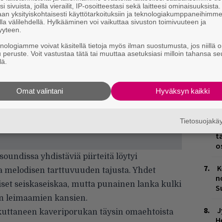
i sivuista, joilla vierailit, IP-osoitteestasi sekä laitteesi ominaisuuksista
an yksityiskohtaisesti käyttötarkoituksiin ja teknologiakumppaneihimm
L
la välilehdellä. Hylkääminen voi vaikuttaa sivuston toimivuuteen ja
P
yyteen.
k
knologiamme voivat käsitellä tietoja myös ilman suostumusta, jos niillä o
u peruste. Voit vastustaa tätä tai muuttaa asetuksiasi milloin tahansa se
H
lä.
A
m
Omat valintani
Hyväksyn kaikki
M
Tietosuojak
H
t
o
undissa yhdistäviä piirteitä löytyi
K
a melodisen tarttuvuuden tajusta. Yhdet
n
iset seiskaseiskaa, mutta punainen lanka kulki
S
on leimaamien kansien.
J
aikuttaneen kaveriporukan täysin omaehtoista
H