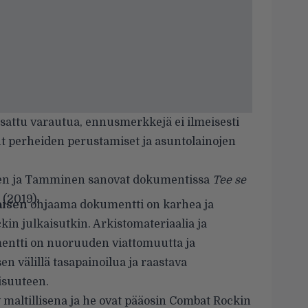
attu varautua, ennusmerkkejä ei ilmeisesti
ut perheiden perustamiset ja asuntolainojen
nen ja Tamminen sanovat dokumentissa
Tee se
(2019).
aisen
ohjaama dokumentti on karhea ja
in julkaisutkin. Arkistomateriaalia ja
entti on nuoruuden viattomuutta ja
n välillä tasapainoilua ja raastava
isuuteen.
 maltillisena ja he ovat pääosin Combat Rockin