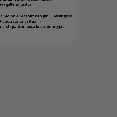
uvagalleria täältä
ainio ohjelmatoimisto juhlii Helsingissä
0-vuotista taivaltaan –
lmaistapahtumassa loistoesiintyjät