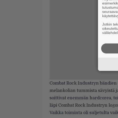
esimerkiks
tutustuma
seuraaval
käytettäv
Jotkin te
oikeutett
välilehdel
Combat Rock Industryn bändien so
melankolian tummista sävyistä j
soittivat enemmän hardcorea, to
läpi Combat Rock Industryn log
Vaikka toiminta oli suljetulta v