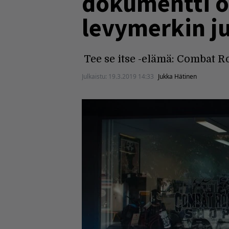
dokumentti o
levymerkin ju
Tee se itse -elämä: Combat 
Julkaistu:
19.3.2019 14:33
Jukka Hätinen