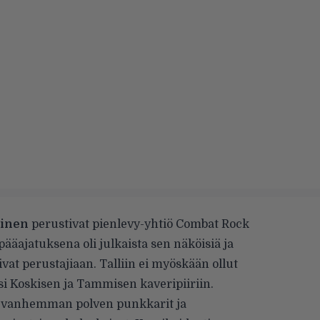
inen
perustivat pienlevy-yhtiö Combat Rock
äajatuksena oli julkaista sen näköisiä ja
ivat perustajiaan. Talliin ei myöskään ollut
i Koskisen ja Tammisen kaveripiiriin.
ota vanhemman polven punkkarit ja