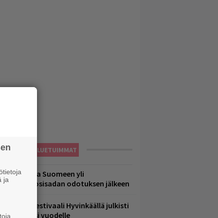
sen
LUETUIMMAT
tietoja
eezer palaa Suomeen yli
 ja
eljännesvuosisadan odotuksen jälkeen
ärimetallifestivaali Hyvinkäällä julkisti
iintyjiä ensi vuodelle
toja