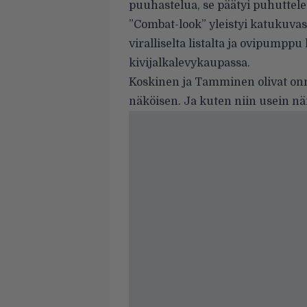
puuhastelua, se päätyi puhuttel
”Combat-look” yleistyi katukuvas
viralliselta listalta ja ovipumpp
kivijalkalevykaupassa.
Koskinen ja Tamminen olivat on
näköisen. Ja kuten niin usein nä