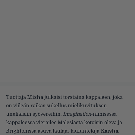
Tuottaja
Misha
julkaisi torstaina kappaleen, joka
on viileän raikas sukellus mielikuvituksen
uneliaisiin syövereihin.
Imagination
-nimisessä
kappaleessa vierailee Malesiasta kotoisin oleva ja
Brightonissa asuva laulaja-lauluntekijä
Kaisha
,