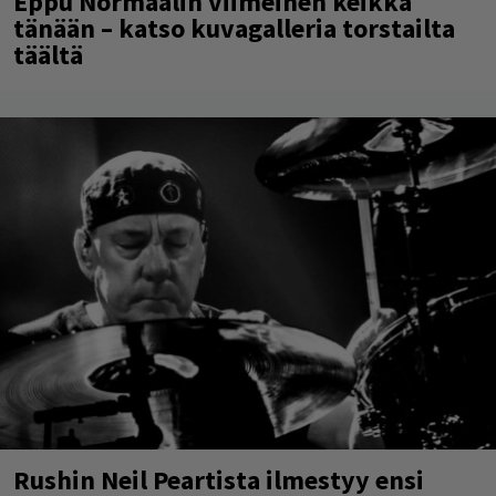
Eppu Normaalin viimeinen keikka
tänään – katso kuvagalleria torstailta
täältä
Rushin Neil Peartista ilmestyy ensi