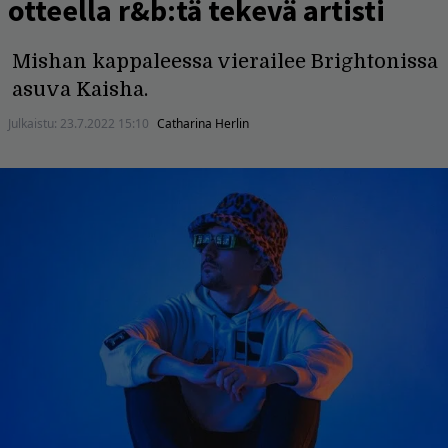
otteella r&b:tä tekevä artisti
Mishan kappaleessa vierailee Brightonissa
asuva Kaisha.
Julkaistu:
23.7.2022 15:10
Catharina Herlin