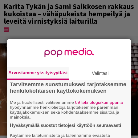
Karita Tykän ja Sami Saikkosen rakkaus
kukoistaa – vähäpukeista hempeilyä ja
leveitä virnistyksiä laiturilla
Arvostamme yksityisyyttäsi
Valintasi
Tarvitsemme suostumuksesi tarjotaksemme
henkilökohtaisen käyttökokemuksen
Me ja huolellisesti valitsemamme
89 teknologiakumppania
hyödynnämme henkilötietoja tarjotaksemme paremman
käyttäjäkokemuksen sekä kohdentaaksemme sisältöä ja
mainoksia.
Hyväksymällä suostut tietojesi käyttöön seuraavasti
Käytämme laitetunnisteita ja tallennamme evästeitä