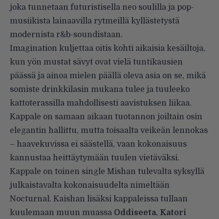
joka tunnetaan futuristisella neo soulilla ja pop-
musiikista lainaavilla rytmeillä kyllästetystä
modernista r&b-soundistaan.
Imagination kuljettaa oitis kohti aikaisia kesäiltoja,
kun yön mustat sävyt ovat vielä tuntikausien
päässä ja ainoa mielen päällä oleva asia on se, mikä
somiste drinkkilasin mukana tulee ja tuuleeko
kattoterassilla mahdollisesti aavistuksen liikaa.
Kappale on samaan aikaan tuotannon joiltain osin
elegantin hallittu, mutta toisaalta veikeän lennokas
– haavekuvissa ei säästellä, vaan kokonaisuus
kannustaa heittäytymään tuulen vietäväksi.
Kappale on toinen single Mishan tulevalta syksyllä
julkaistavalta kokonaisuudelta nimeltään
Nocturnal. Kaishan lisäksi kappaleissa tullaan
kuulemaan muun muassa
Oddiseeta
,
Katori