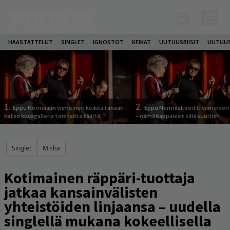
HAASTATTELUT
SINGLET
IGNOSTOT
KEIKAT
UUTUUSBIISIT
UUTUUS
1.
2.
Eppu Normaalin viimeinen keikka tänään –
Eppu Normaali soitti viimeisen
katso kuvagalleria torstailta täältä
– nämä kappaleet sillä kuultiin
Singlet
Misha
Kotimainen räppäri-tuottaja
jatkaa kansainvälisten
yhteistöiden linjaansa – uudella
singlellä mukana kokeellisella