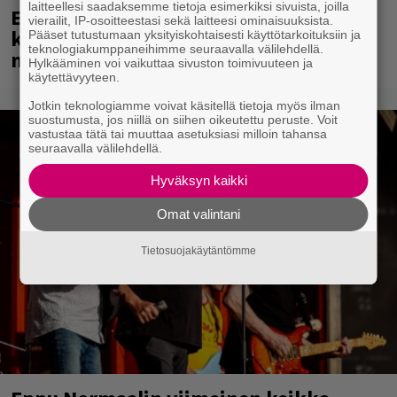
laitteellesi saadaksemme tietoja esimerkiksi sivuista, joilla
Eppu Normaali soitti viimeisen
vierailit, IP-osoitteestasi sekä laitteesi ominaisuuksista.
konserttinsa koskaan – Yle Areenassa
Pääset tutustumaan yksityiskohtaisesti käyttötarkoituksiin ja
teknologiakumppaneihimme seuraavalla välilehdellä.
nyt dokumentti bändistä
Hylkääminen voi vaikuttaa sivuston toimivuuteen ja
käytettävyyteen.
Jotkin teknologiamme voivat käsitellä tietoja myös ilman
suostumusta, jos niillä on siihen oikeutettu peruste. Voit
vastustaa tätä tai muuttaa asetuksiasi milloin tahansa
seuraavalla välilehdellä.
Hyväksyn kaikki
Omat valintani
Tietosuojakäytäntömme