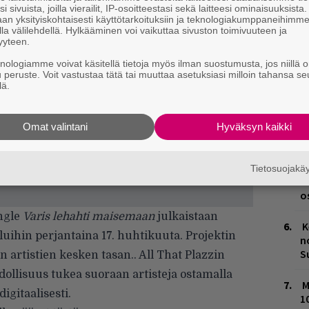
i sivuista, joilla vierailit, IP-osoitteestasi sekä laitteesi ominaisuuksista
H
an yksityiskohtaisesti käyttötarkoituksiin ja teknologiakumppaneihimm
la välilehdellä. Hylkääminen voi vaikuttaa sivuston toimivuuteen ja
A
yyteen.
m
knologiamme voivat käsitellä tietoja myös ilman suostumusta, jos niillä o
u peruste. Voit vastustaa tätä tai muuttaa asetuksiasi milloin tahansa se
L
lä.
P
k
Omat valintani
Hyväksyn kaikki
M
H
Tietosuojak
t
o
ngle
Varis lehahti maisemaan
julkaistaan
K
luihin perjantaina 17. huhtikuuta. Projektin
n
S
n artistien kesken tasan.. All That Plazzin
llisuus tukea suoraan artisteja ostamalla
M
gitaalisesti.
1