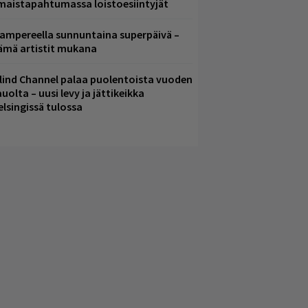
lmaistapahtumassa loistoesiintyjät
ampereella sunnuntaina superpäivä –
ämä artistit mukana
lind Channel palaa puolentoista vuoden
uolta – uusi levy ja jättikeikka
elsingissä tulossa