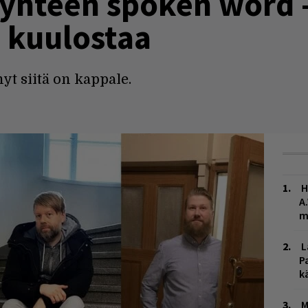
 yhteen spoken word -
ä kuulostaa
yt siitä on kappale.
H
A
m
L
P
k
M