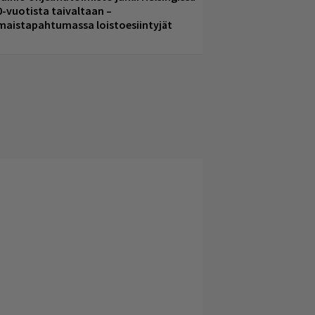
0-vuotista taivaltaan –
lmaistapahtumassa loistoesiintyjät