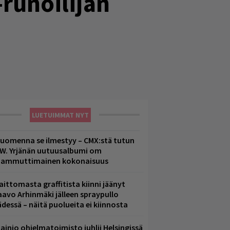
runoilijan
LUETUIMMAT NYT
uomenna se ilmestyy – CMX:stä tutun
.W. Yrjänän uutuusalbumi om
ammuttimainen kokonaisuus
aittomasta graffitista kiinni jäänyt
aavo Arhinmäki jälleen spraypullo
ädessä – näitä puolueita ei kiinnosta
ainio ohjelmatoimisto juhlii Helsingissä