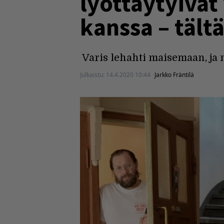
lyöttäytyivät
kanssa – tält
Varis lehahti maisemaan, ja n
Julkaistu:
14.4.2020 10:44
Jarkko Fräntilä