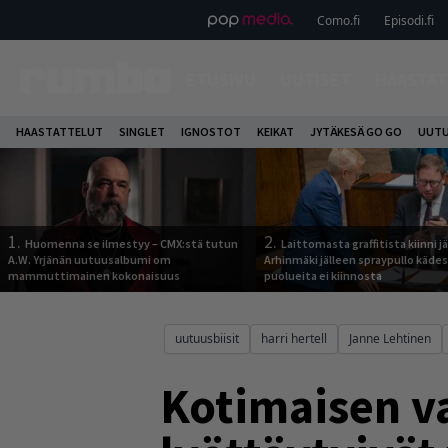
Como.fi
Episodi.fi
ETUSIVU
UUTISET
HAASTAT
HAASTATTELUT
SINGLET
IGNOSTOT
KEIKAT
JYTÄKESÄ GO GO
UUTU
1.
2.
Huomenna se ilmestyy – CMX:stä tutun
Laittomasta graffitista kiinni 
A.W. Yrjänän uutuusalbumi om
Arhinmäki jälleen spraypullo kädes
mammuttimainen kokonaisuus
puolueita ei kiinnosta
uutuusbiisit
harri hertell
Janne Lehtinen
Kotimaisen v