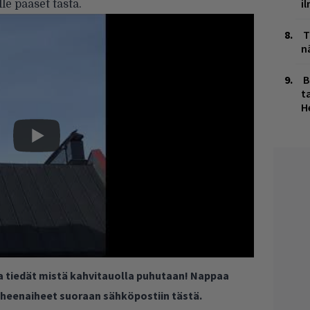
i
lle pääset
tästä
.
T
n
B
ta
H
ja tiedät mistä kahvitauolla puhutaan! Nappaa
puheenaiheet suoraan sähköpostiin tästä.