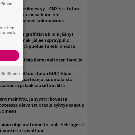
. Pääset
uomenna se ilmestyy – CMX:stä tutun
e
.W. Yrjänän uutuusalbumi om
ammuttimainen kokonaisuus
n siihen
uraavalla
aittomasta graffitista kiinni jäänyt
aavo Arhinmäki jälleen spraypullo
ädessä – näitä puolueita ei kiinnosta
ainioita uutisia Remu Aaltosen faneille
elsingin Kulttuuritalon KULT-klubi
äytäntömme
arjoaa kulttiartisteja, suomalaista
saamista ja kaikkea siltä väliltä
ent mainittu, ja syystä: kovassa
osteessa olevan ruotsalaisyhtye saapuu
uomeen
ainio ohjelmatoimisto juhlii Helsingissä
0-vuotista taivaltaan –