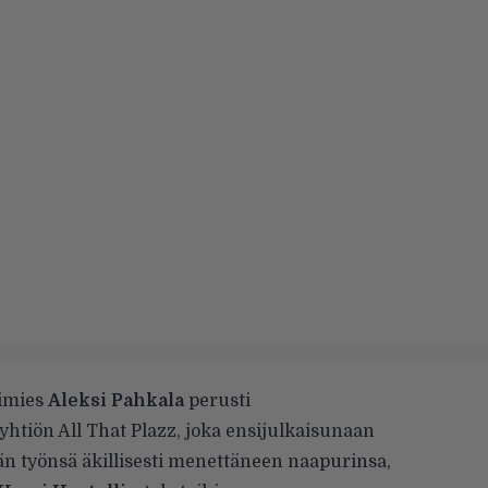
mimies
Aleksi Pahkala
perusti
htiön All That Plazz, joka ensijulkaisunaan
ään työnsä äkillisesti menettäneen naapurinsa,