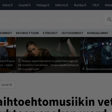
Voice.fi
Soundi.fi
Pelaaja.fi
Inferno.fi
Rumba.fi
Tilt.fi
Metel
TELUT
ARVIOT
LIVE
KOLUMNIT
PODCAST
USBIISIT
KATUKULTTUURI
STEELFEST
UUTUUSVIDEOT
KUVAGALLERIAT
3.
jäänyt Paavo
Mainio ohjelmatoimisto juhlii Helsingissä
sä – näitä
10-vuotista taivaltaan – ilmaistapahtumassa
4.
loistoesiintyjät
Mainioita uutisia 
Local Al
aihtoehtomusiikin ve