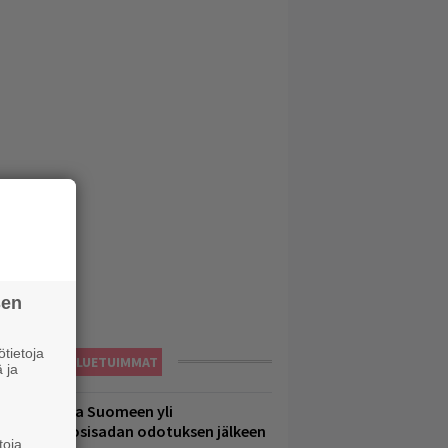
sen
tietoja
LUETUIMMAT
 ja
eezer palaa Suomeen yli
eljännesvuosisadan odotuksen jälkeen
toja