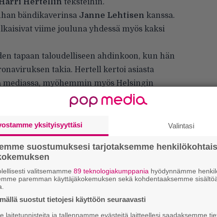
Harri Hertellin
teksteihin.
nhan bändikaverinsa
Janne Lehtisen
kanssa.
lkaisivat viime jouluna yhdessä myös kaksi
den tapaan taloudelliseen ahdinkoon, kun hän
onaviruksen takia. Hertell kertoi asiasta
ssa mediassa, myöhemmin myös Helsingin
teesta. Hertell pyysi ihmisiä ostamaan
sivät tiensä myös Hertellin naapurissa asuvan
leen perheen hyllyyn. Samalla syntyi myös
vostamme yksityisyyttäsi
Valintasi
auluja Pahkalan Local Al -sooloaliaksella.
semme suostumuksesi tarjotaksemme henkilökohtai
ökokemuksen
lellisesti valitsemamme
89 teknologiakumppania
hyödynnämme henkilö
semme paremman käyttäjäkokemuksen sekä kohdentaaksemme sisältöä
a.
W
ällä suostut tietojesi käyttöön seuraavasti
n
laitetunnisteita ja tallennamme evästeitä laitteellesi saadaksemme tie