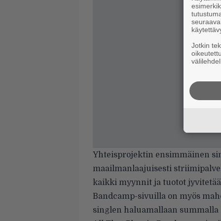
esimerkiks
tutustuma
seuraaval
käytettäv
Jotkin te
oikeutett
välilehdel
Yhteisprojektin ensimmäinen si
maailmanlaajuisesti striimipalve
kaikki myynnit ja tuotot jyvitetää
Bandcamp-sivuilla on myös mahdo
singlen haluamallaan summalla di