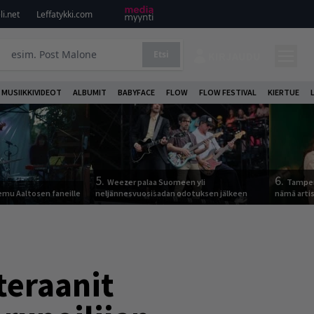
i.net
Leffatykki.com
Etsi
KIRJAUDU
MUSIIKKIVIDEOT
ALBUMIT
BABYFACE
FLOW
FLOW FESTIVAL
KIERTUE
5.
6.
Weezer palaa Suomeen yli
Tamper
Remu Aaltosen faneille
neljännesvuosisadan odotuksen jälkeen
nämä arti
teraanit