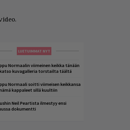
video.
LUETUIMMAT NYT
ppu Normaalin viimeinen keikka tänään
 katso kuvagalleria torstailta täältä
ppu Normaali soitti viimeisen keikkansa
 nämä kappaleet sillä kuultiin
ushin Neil Peartista ilmestyy ensi
uussa dokumentti