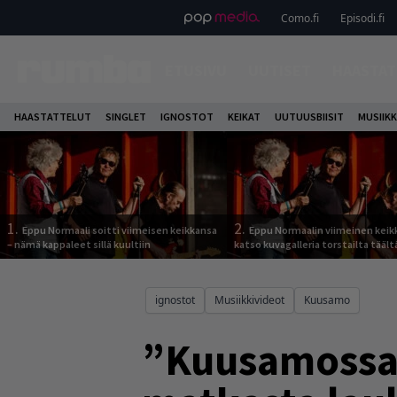
Como.fi
Episodi.fi
ETUSIVU
UUTISET
HAASTAT
HAASTATTELUT
SINGLET
IGNOSTOT
KEIKAT
UUTUUSBIISIT
MUSIIKK
1.
2.
Eppu Normaali soitti viimeisen keikkansa
Eppu Normaalin viimeinen keik
– nämä kappaleet sillä kuultiin
katso kuvagalleria torstailta täält
ignostot
Musiikkivideot
Kuusamo
”Kuusamossa 