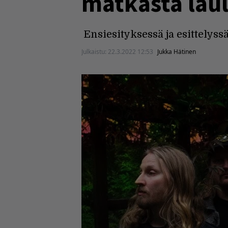
matkasta lau
Ensiesityksessä ja esittely
Julkaistu:
22.3.2022 12:53
Jukka Hätinen