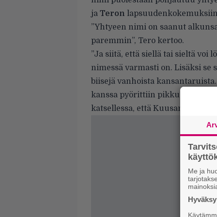
nimi puolestaan pohjautuu yhty
ja
Teron
lapsuudenkokemuksiin
”Yhtyeen nimi on saanut alkunsa
paremmin”, Tero kertoo.
”Ja siitä, että siellä tai sieltä v
nimessä varmasti on. Lisäksi se 
biisejä vanhoista kansantaruista
kanssa pyörittiin pikku nassikoi
katsellessa, että Kuusamo vois o
Ar
Tarvit
käytt
Me ja huo
tarjotak
mainoksi
Hyväksym
Käytämme 