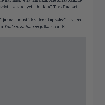
hartaasti, että tämä kappale antaa kaikille
ekä iloa sen hyviin hetkiin”, Tero Huotari
ohjanneet musiikkivideon kappaleelle. Katso
umi
Tuuleen kadonneet
julkaistaan 10.