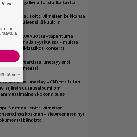
 katso kuvagalleria torstailta täältä
. Pääset
e
ppu Normaali soitti viimeisen keikkansa
 nämä kappaleet sillä kuultiin
n siihen
uraavalla
altava Yle 100 vuotta -tapahtuma
eikkaus Arenalla syyskuussa – muista
yös metalliklassikot-konsertti
ushin Neil Peartista ilmestyy ensi
uussa dokumentti
äytäntömme
uomenna se ilmestyy – CMX:stä tutun
.W. Yrjänän uutuusalbumi om
ammuttimainen kokonaisuus
ppu Normaali soitti viimeisen
onserttinsa koskaan – Yle Areenassa nyt
okumentti bändistä