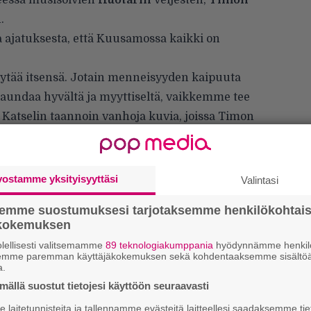
eessä musisoivien
Huotarin
veljesten,
Timon
.
 ajatuksesta, että Kuusamossa kaikki on
oi löytää itsensä. Jotain menneisyyden kaipuuta
saundaa hyvältä ja myyttiseltä, vaikkemme tee
. Katselin taannoin vanhoja kuvia, joissa Timon
na jossain päin Kuusamoa. Mietin niitä
lla seuraavan bändin nimi.”
vostamme yksityisyyttäsi
Valintasi
semme suostumuksesi tarjotaksemme henkilökohtai
ökokemuksen
lellisesti valitsemamme
89 teknologiakumppania
hyödynnämme henkilö
semme paremman käyttäjäkokemuksen sekä kohdentaaksemme sisältöä
a.
ällä suostut tietojesi käyttöön seuraavasti
E
laitetunnisteita ja tallennamme evästeitä laitteellesi saadaksemme tie