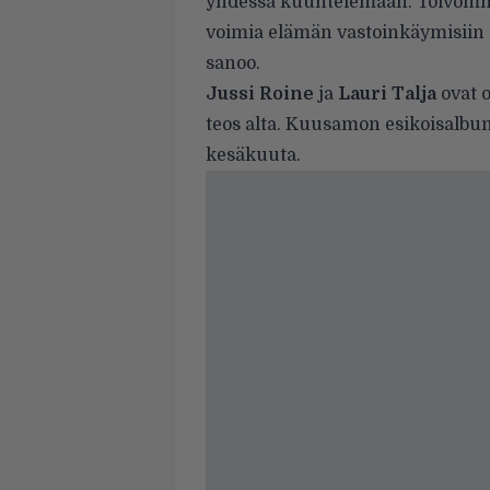
yhdessä kuuntelemaan. Toivomme 
voimia elämän vastoinkäymisiin s
sanoo.
Jussi Roine
ja
Lauri Talja
ovat 
teos alta. Kuusamon esikoisalb
kesäkuuta.