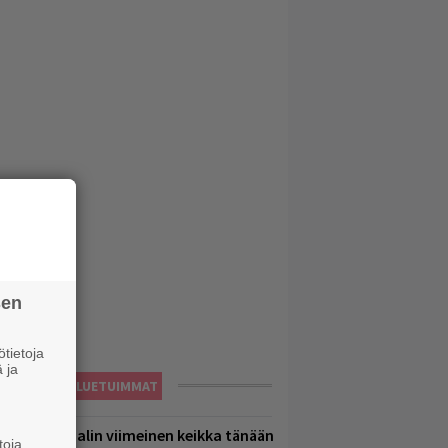
sen
tietoja
 ja
LUETUIMMAT
ppu Normaalin viimeinen keikka tänään
toja