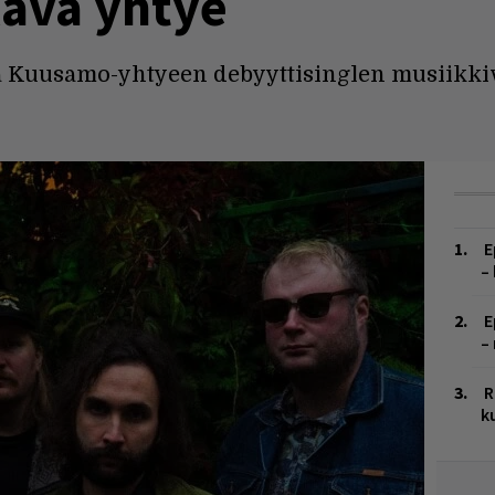
lava yhtye
ssä Kuusamo-yhtyeen debyyttisinglen musiikki
E
–
E
–
R
k