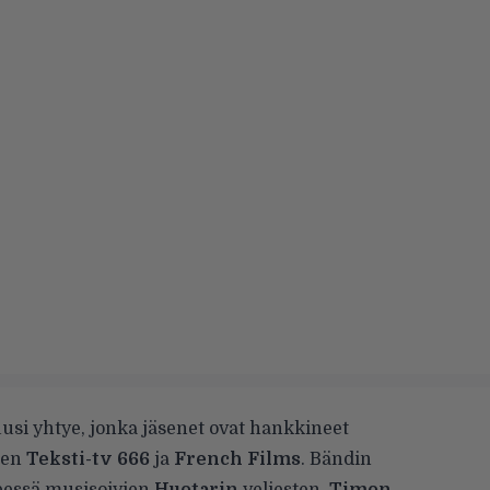
uusi yhtye, jonka jäsenet ovat hankkineet
ten
Teksti-tv 666
ja
French Films
. Bändin