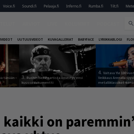
Voice.fi
Soundi.fi
Pelaaja.fi
Inferno.fi
Rumba.fi
Tilt.fi
Metel
TELUT
ARVIOT
LIVE
KOLUMNIT
PODCAST
IVIDEOT
UUTUUSVIDEOT
KUVAGALLERIAT
BABYFACE
LYRIIKKABLOGI
FLO
4.
Valtava Yle 100 vu
3.
ka tänään –
Rushin Neil Peartista ilmestyy ensi
Veikkaus Arenalla syy
ä
kuussa dokumentti
metalliklassikot-kons
kaikki on paremmin”