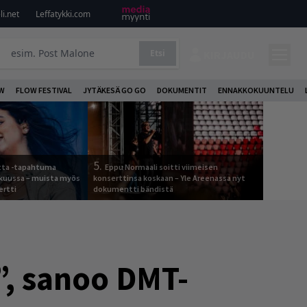
i.net
Leffatykki.com
Etsi
KIRJAUDU
W
FLOW FESTIVAL
JYTÄKESÄ GO GO
DOKUMENTIT
ENNAKKOKUUNTELU
5.
otta -tapahtuma
Eppu Normaali soitti viimeisen
skuussa – muista myös
konserttinsa koskaan – Yle Areenassa nyt
ertti
dokumentti bändistä
, sanoo DMT-