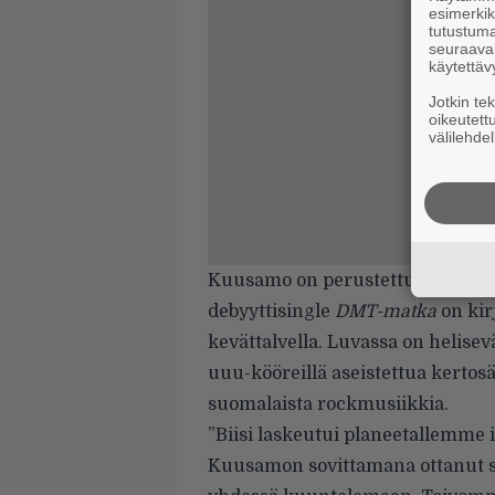
esimerkiks
tutustuma
seuraaval
käytettäv
Jotkin te
oikeutett
välilehdel
Kuusamo on perustettu alkuvuode
debyyttisingle
DMT-matka
on kir
kevättalvella. Luvassa on helise
uuu-kööreillä aseistettua kertos
suomalaista rockmusiikkia.
”Biisi laskeutui planeetallemme 
Kuusamon sovittamana ottanut s