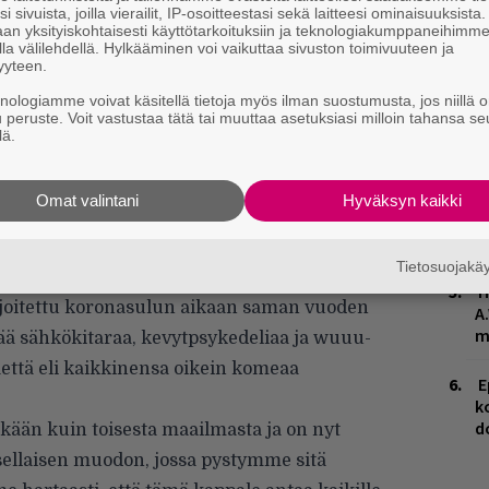
–
i sivuista, joilla vierailit, IP-osoitteestasi sekä laitteesi ominaisuuksista
an yksityiskohtaisesti käyttötarkoituksiin ja teknologiakumppaneihimm
la välilehdellä. Hylkääminen voi vaikuttaa sivuston toimivuuteen ja
E
yyteen.
–
knologiamme voivat käsitellä tietoja myös ilman suostumusta, jos niillä o
u peruste. Voit vastustaa tätä tai muuttaa asetuksiasi milloin tahansa se
V
lä.
V
m
Omat valintani
Hyväksyn kaikki
R
k
Tietosuojak
sta 2020 ja nyt ensiesityksensä saava
H
joitettu koronasulun aikaan saman vuoden
A
m
vää sähkökitaraa, kevytpsykedeliaa ja wuuu-
äettä eli kaikkinensa oikein komeaa
E
k
d
ikään kuin toisesta maailmasta ja on nyt
ellaisen muodon, jossa pystymme sitä