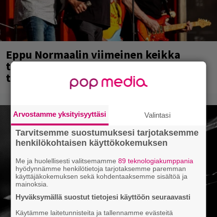
Eppu Normaalin viimeinen keikka
tänään – katso kuvagalleria torstailta
täältä
Arvostamme yksityisyyttäsi
Valintasi
Tarvitsemme suostumuksesi tarjotaksemme
henkilökohtaisen käyttökokemuksen
Me ja huolellisesti valitsemamme
89 teknologiakumppania
hyödynnämme henkilötietoja tarjotaksemme paremman
käyttäjäkokemuksen sekä kohdentaaksemme sisältöä ja
mainoksia.
Hyväksymällä suostut tietojesi käyttöön seuraavasti
Käytämme laitetunnisteita ja tallennamme evästeitä