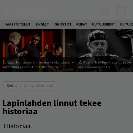
HAASTATTELUT
SINGLET
IGNOSTOT
KEIKAT
UUTUUSBIISIT
UUTUUS
1.
2.
Eppu Normaalin viimeinen keikka tänään –
Rushin Neil Peartista ilmestyy 
katso kuvagalleria torstailta täältä
kuussa dokumentti
Keikat
lapinlahden linnut
Lapinlahden linnut tekee
historiaa
Historiaa.