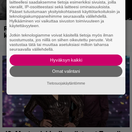
laitteellesi saadaksemme tietoja esimerkiksi sivuista, joilla
vierailit, IP-osoitteestasi sekä laitteesi ominaisuuksista.
Pääset tutustumaan yksityiskohtaisesti käyttötarkoituksiin ja
teknologiakumppaneihimme seuraavalla välilehdellä.
Hylkääminen voi vaikuttaa sivuston toimivuuteen ja
käytettävyyteen.
Rushin Neil Peartista ilmestyy ensi
kuussa dokumentti
Jotkin teknologiamme voivat käsitellä tietoja myös ilman
suostumusta, jos niillä on siihen oikeutettu peruste. Voit
vastustaa tätä tai muuttaa asetuksiasi milloin tahansa
seuraavalla välilehdellä.
Hyväksyn kaikki
Omat valintani
Tietosuojakäytäntömme